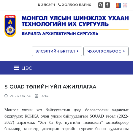
ЭЛСЭГЧ
ХОЛБОО БАРИХ
ЭЛСЭЛТИЙН БҮРТГЭЛ
ЧУХАЛ ХОЛБООС
цэс
S-QUAD ТӨСЛИЙН ҮЙЛ АЖИЛЛАГАА
2026-04-30
14:14
Монгол улсын хот байгуулалтын дээд боловсролын чадавхыг
бэхжүүлэх КОЙКА олон улсын байгууллагын SQUAD төсөл (2022-
2027) хэрэгжиж “Хот ба бүс нутгийн төлөвлөлт” хөтөлбөрөөр
бакалавр, магистр, докторын зэргийн сургалт болон судалгааны