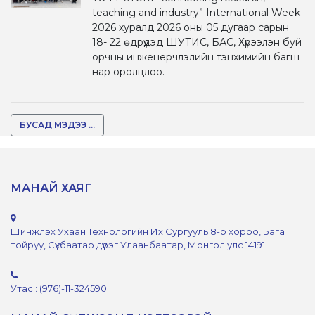
teaching and industry” International Week
2026 хуралд 2026 оны 05 дугаар сарын
18- 22 өдрүүдэд ШУТИС, БАС, Хүрээлэн буй
орчны инженерчлэлийн тэнхимийн багш
нар оролцлоо.
БУСАД МЭДЭЭ ...
МАНАЙ ХАЯГ
Шинжлэх Ухаан Технологийн Их Сургууль 8-р хороо, Бага
тойруу, Сүхбаатар дүүрэг Улаанбаатар, Монгол улс 14191
Утас : (976)-11-324590