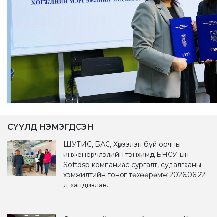
СҮҮЛД НЭМЭГДСЭН
ШУТИС, БАС, Хүрээлэн буй орчны
инженерчлэлийн тэнхимд БНСУ-ын
Softdsp компаниас сургалт, судалгааны
хэмжилтийн тоног төхөөрөмж 2026.06.22-
д хандивлав.