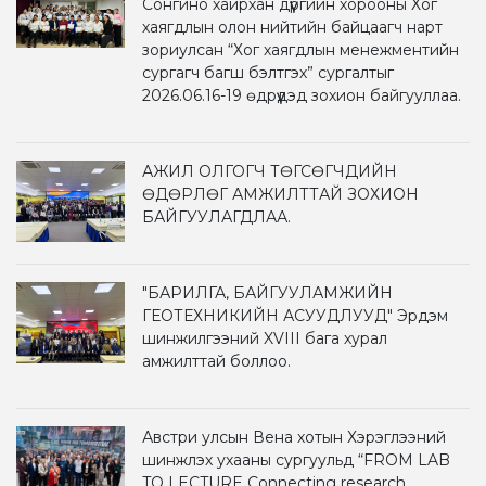
Сонгино хайрхан дүүргийн хорооны Хог
хаягдлын олон нийтийн байцаагч нарт
зориулсан “Хог хаягдлын менежментийн
сургагч багш бэлтгэх” сургалтыг
2026.06.16-19 өдрүүдэд зохион байгууллаа.
АЖИЛ ОЛГОГЧ ТӨГСӨГЧДИЙН
ӨДӨРЛӨГ АМЖИЛТТАЙ ЗОХИОН
БАЙГУУЛАГДЛАА.
"БАРИЛГА, БАЙГУУЛАМЖИЙН
ГЕОТЕХНИКИЙН АСУУДЛУУД" Эрдэм
шинжилгээний XVIII бага хурал
амжилттай боллоо.
Австри улсын Вена хотын Хэрэглээний
шинжлэх ухааны сургуульд “FROM LAB
TO LECTURE Connecting research,