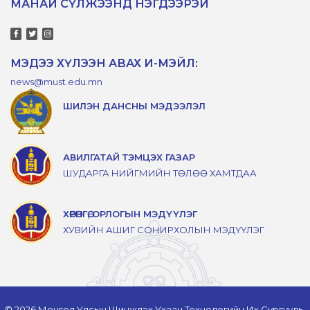
МАНАЙ СҮЛЖЭЭНД НЭГДЭЭРЭЙ
МЭДЭЭ ХҮЛЭЭН АВАХ И-МЭЙЛ:
news@must.edu.mn
ШИЛЭН ДАНСНЫ МЭДЭЭЛЭЛ
АВИЛГАТАЙ ТЭМЦЭХ ГАЗАР
ШУДАРГА НИЙГМИЙН ТӨЛӨӨ ХАМТДАА
ХӨРӨНГӨ, ОРЛОГЫН МЭДҮҮЛЭГ
ХУВИЙН АШИГ СОНИРХОЛЫН МЭДҮҮЛЭГ
© 2026 Монгол Улсын Шинжлэх Ухаан Технологийн Их Сургууль,