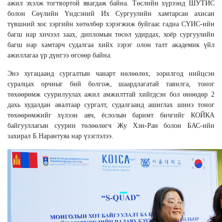
ажил эхэлж тогтвортой явагдаж байна. Төслийн хүрээнд ШУТИС
болон Сөүлийн Үндсэний Их Сургуулийн хамтарсан ахисан
түвшний хос зэргийн хөтөлбөр хэрэгжиж буйгаас гадна СҮИС-ийн
багш нар хичээл заах, дипломын төсөл удирдах, хоёр сургуулийн
багш нар хамтарч судалгаа хийх зэрэг олон талт академик үйл
ажиллагаа үр дүнгээ өгсөөр байна.
Энэ хугацаанд сургалтын чанарт нөлөөлөх, зорилгод нийцсэн
суралцах орчныг бий болгож, шаардлагатай тавилга, тоног
төхөөрөмж суурилуулах ажил амжилттай хийгдсэн бол өнөөдөр 2
дахь худалдан авалтаар сургалт, судалгаанд ашиглах шинэ тоног
төхөөрөмжийг хүлээн авч, ёслолын баримт бичгийг КОЙКА
байгууллагын суурин төлөөлөгч Жу Хэн-Ран болон БАС-ийн
захирал Б.Нарантуяа нар үзэглэлээ.