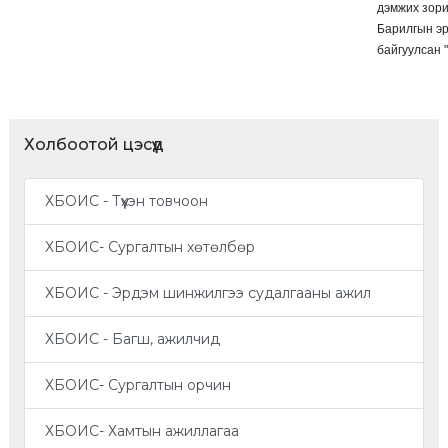
дэмжих зори
Барилгын эр
байгуулсан 
Холбоотой цэсүүд
ХБОИС - Түүхэн товчоон
ХБОИС- Сургалтын хөтөлбөр
ХБОИС - Эрдэм шинжилгээ судалгааны ажил
ХБОИС - Багш, ажилчид
ХБОИС- Сургалтын орчин
ХБОИС- Хамтын ажиллагаа