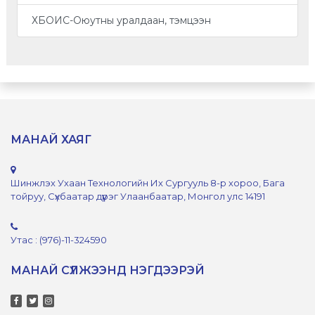
ХБОИС-Оюутны уралдаан, тэмцээн
МАНАЙ ХАЯГ
Шинжлэх Ухаан Технологийн Их Сургууль 8-р хороо, Бага
тойруу, Сүхбаатар дүүрэг Улаанбаатар, Монгол улс 14191
Утас : (976)-11-324590
МАНАЙ СҮЛЖЭЭНД НЭГДЭЭРЭЙ