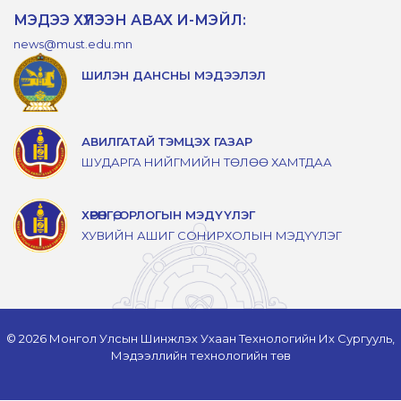
МЭДЭЭ ХҮЛЭЭН АВАХ И-МЭЙЛ:
news@must.edu.mn
ШИЛЭН ДАНСНЫ МЭДЭЭЛЭЛ
АВИЛГАТАЙ ТЭМЦЭХ ГАЗАР
ШУДАРГА НИЙГМИЙН ТӨЛӨӨ ХАМТДАА
ХӨРӨНГӨ, ОРЛОГЫН МЭДҮҮЛЭГ
ХУВИЙН АШИГ СОНИРХОЛЫН МЭДҮҮЛЭГ
© 2026 Монгол Улсын Шинжлэх Ухаан Технологийн Их Сургууль,
Мэдээллийн технологийн төв