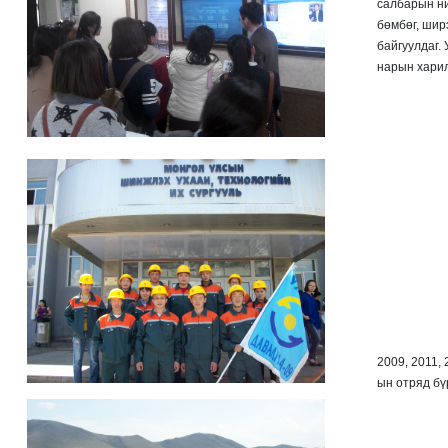
салбарын ни
бөмбөг, шир
байгуулдаг.
нарын харил
2009, 2011,
ын отряд бү