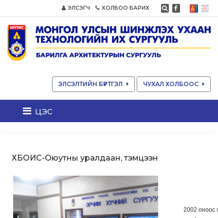
ЭЛСЭГЧ
ХОЛБОО БАРИХ
ЭЛСЭЛТИЙН БҮРТГЭЛ
ЧУХАЛ ХОЛБООС
цэс
ХБОИС-Оюутны уралдаан, тэмцээн
2002 оноос 