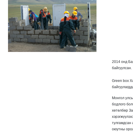
2014 онд Ба
байгуулсан.
Green box Х
байгуулагдд
Монгол улсы
бодлого бол
хөтөлбөр За
хэрэгжүүлэх
тулгамдсан 
оюутны орол