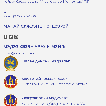
тойруу, Сүхбаатар дүүрэг Улаанбаатар, Монгол улс 14191
Утас : (976)-11-324590
МАНАЙ СҮЛЖЭЭНД НЭГДЭЭРЭЙ
МЭДЭЭ ХҮЛЭЭН АВАХ И-МЭЙЛ:
news@must.edu.mn
ШИЛЭН ДАНСНЫ МЭДЭЭЛЭЛ
АВИЛГАТАЙ ТЭМЦЭХ ГАЗАР
ШУДАРГА НИЙГМИЙН ТӨЛӨӨ ХАМТДАА
ХӨРӨНГӨ, ОРЛОГЫН МЭДҮҮЛЭГ
ХУВИЙН АШИГ СОНИРХОЛЫН МЭДҮҮЛЭГ