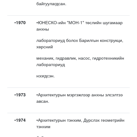
байгуулагдсан.
•
1970
•ЮНЕСКО-ийн "МОН-1" төслийн шугамаар
анхны
лабораториуд болох Барилгын конструкци,
хөрсний
механик, гидравлик, насос, гидротехникийн
лабораториуд
нээгдсэн.
•
1973
•Архитектурын мэргэжлээр анхны элсэлтээ
авсан.
•
1974
•Архитектурын тэнхим, Дүрслэх геометрийн
тэнхим