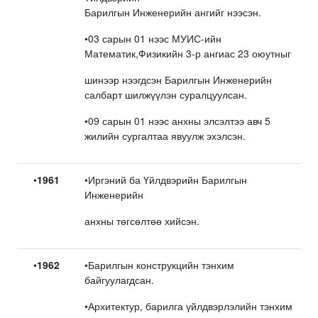
Барилгын Инженерийн ангийг нээсэн.
•03 сарын 01 нээс МУИС-ийн
Математик,Физикийн 3-р ангиас 23 оюутныг
шинээр нээгдсэн Барилгын Инженерийн
салбарт шилжүүлэн суралцуулсан.
•09 сарын 01 нээс анхны элсэлтээ авч 5
жилийн сургалтаа явуулж эхэлсэн.
•
1961
•Иргэний ба Үйлдвэрийн Барилгын
Инженерийн
анхны төгсөлтөө хийсэн.
•
1962
•Барилгын конструкцийн тэнхим
байгуулагдсан.
•Архитектур, барилга үйлдвэрлэлийн тэнхим