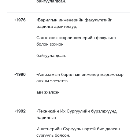
байгуулагдсан.
•
1976
•Барилгын инженерийн факультетийг
Барилга архитектур,
Сантехник гидроинженерийн факультет
болон зохион
байгуулагдсан.
•
1990
•Автозамын барилгын инженер мэргэжлээр
анхны элсэлтээ
авч эхэлсэн
•
1992
•Техникийн Их Сургуулийн бүрэлдхүүнд
Барилгын
Инженерийн Сургууль нэртэй бие даасан
сургууль болсон.