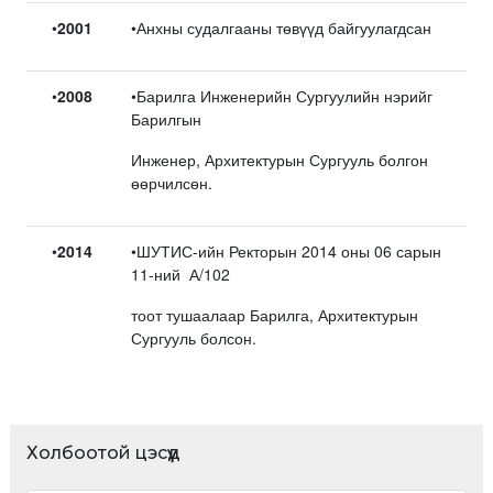
•
2001
•Анхны судалгааны төвүүд байгуулагдсан
•
2008
•Барилга Инженерийн Сургуулийн нэрийг
Барилгын
Инженер, Архитектурын Сургууль болгон
өөрчилсөн.
•
2014
•ШУТИС-ийн Ректорын 2014 оны 06 сарын
11-ний А/102
тоот тушаалаар Барилга, Архитектурын
Сургууль болсон.
Холбоотой цэсүүд