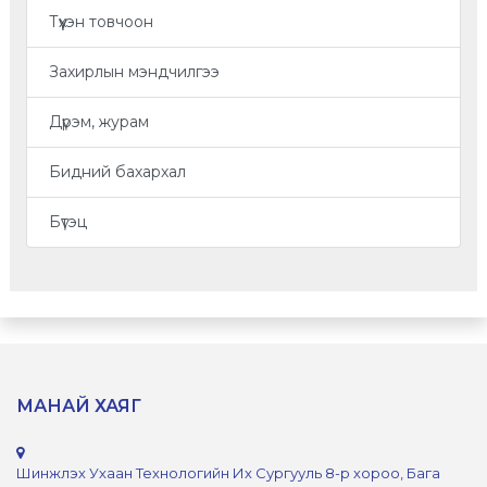
Түүхэн товчоон
Захирлын мэндчилгээ
Дүрэм, журам
Бидний бахархал
Бүтэц
МАНАЙ ХАЯГ
Шинжлэх Ухаан Технологийн Их Сургууль 8-р хороо, Бага