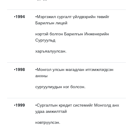
•
1994
•Мэргэжил сургалт үйлдвэрийн төвийг
Барилгын лицей
нэртэй болгон Барилгын Инженерийн
Сургуульд
харъяалуулсан.
•
1998
•Монгол улсын магадлан итгэмжлэгдсэн
анхны
сургуулиудын нэг болсон.
•
1999
•Сургалтын кредит системийг Монголд анх
удаа амжилттай
нэвтрүүлсэн.