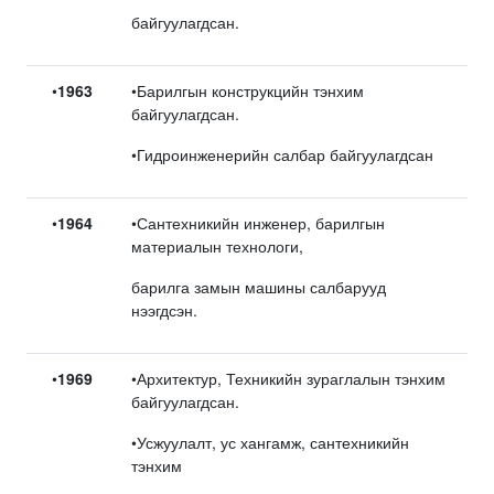
байгуулагдсан.
•
1963
•Барилгын конструкцийн тэнхим
байгуулагдсан.
•Гидроинженерийн салбар байгуулагдсан
•
1964
•Сантехникийн инженер, барилгын
материалын технологи,
барилга замын машины салбарууд
нээгдсэн.
•
1969
•Архитектур, Техникийн зураглалын тэнхим
байгуулагдсан.
•Усжуулалт, ус хангамж, сантехникийн
тэнхим