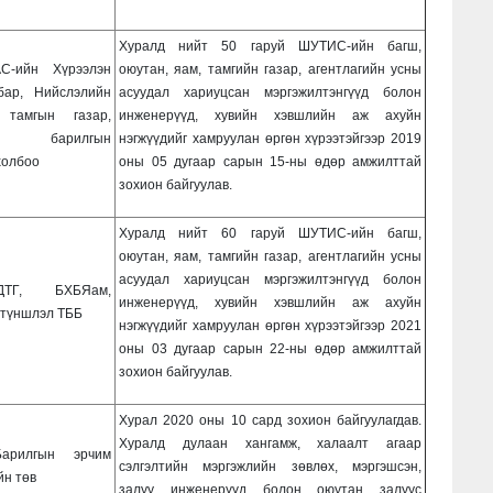
Хуралд нийт 50 гаруй ШУТИС-ийн багш,
С-ийн Хүрээлэн
оюутан, яам, тамгийн газар, агентлагийн усны
бар, Нийслэлийн
асуудал хариуцсан мэргэжилтэнгүүд болон
 тамгын газар,
инженерүүд, хувийн хэвшлийн аж ахуйн
 барилгын
нэгжүүдийг хамруулан өргөн хүрээтэйгээр 2019
холбоо
оны 05 дугаар сарын 15-ны өдөр амжилттай
зохион байгуулав.
Хуралд нийт 60 гаруй ШУТИС-ийн багш,
оюутан, яам, тамгийн газар, агентлагийн усны
асуудал хариуцсан мэргэжилтэнгүүд болон
ТГ, БХБЯам,
инженерүүд, хувийн хэвшлийн аж ахуйн
түншлэл ТББ
нэгжүүдийг хамруулан өргөн хүрээтэйгээр 2021
оны 03 дугаар сарын 22-ны өдөр амжилттай
зохион байгуулав.
Хурал 2020 оны 10 сард зохион байгуулагдав.
Хуралд дулаан хангамж, халаалт агаар
арилгын эрчим
сэлгэлтийн мэргэжлийн зөвлөх, мэргэшсэн,
йн төв
залуу инженерүүд болон оюутан залуус