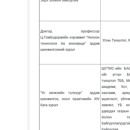
ЭШХ зохион байгуулах
Доктор, профессор
Ц.Гомбодоржийн нэрэмжит “Ногоон
Усны Түншлэл, 
технологи ба инноваци” эрдэм
шинжилгээний хурал
ШУТИС-ийн БАС
ойг угтан Б
түншлэл ТББ, М
академи, Хот,
"Ус хөгжлийн түлхүүр" эрдэм
хангамж, ариу
шинжилгээ, онол практикийн XIV
ашиглалт, үйлчи
бага хурал
зөвлөл, УБ хо
удирдах газры
болон т
байгууллагуудта
байгуулав.