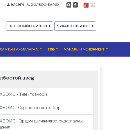
ЭЛСЭГЧ
ХОЛБОО БАРИХ
ЭЛСЭЛТИЙН БҮРТГЭЛ
ЧУХАЛ ХОЛБООС
ХАМТЫН АЖИЛЛАГАА
ТӨСӨЛ
ЧАНАРЫН МЕНЕЖМЕНТ
лбоотой цэсүүд
ХБОИС - Түүхэн товчоон
ХБОИС- Сургалтын хөтөлбөр
ХБОИС - Эрдэм шинжилгээ судалгааны
ажил