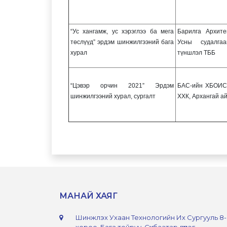
“Ус хангамж, ус хэрэглээ ба мега
Барилга Архите
төслүүд” эрдэм шинжилгээний бага
Усны судалга
хурал
түншлэл ТББ
“Цэвэр орчин 2021” Эрдэм
БАС-ийн ХБОИС,
шинжилгээний хурал, сургалт
ХХК, Архангай а
МАНАЙ ХАЯГ
Шинжлэх Ухаан Технологийн Их Сургууль 8
хороо, Бага тойруу, Сүхбаатар дүүрэг