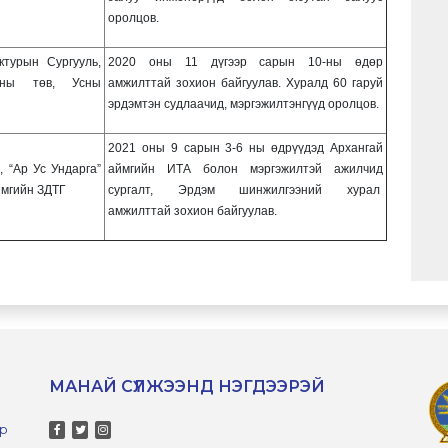
оролцов.
ктурын Сургууль,
2020 оны 11 дүгээр сарын 10-ны өдөр
аны төв, Усны
амжилттай зохион байгуулав. Хуралд 60 гаруй
эрдэмтэн судлаачид, мэргэжилтэнгүүд оролцов.
2021 оны 9 сарын 3-6 ны өдрүүдэд Архангай
 “Ар Ус Ундарга”
аймгийн ИТА болон мэргэжилтэй ажилчид
ймгийн ЗДТГ
сургалт, Эрдэм шинжилгээний хурал
амжилттай зохион байгуулав.
МАНАЙ СҮЛЖЭЭНД НЭГДЭЭРЭЙ
-р