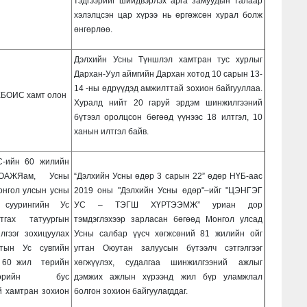
тэдгээрийг шийдвэрлэх арга замуудын талаар
хэлэлцсэн цар хүрээ нь өргөжсөн хурал болж
өнгөрлөө.
Дэлхийн Усны Түншлэл хамтран тус хурлыг
Дархан-Уул аймгийн Дархан хотод 10 сарын 13-
14 -ны өдрүүдэд амжилттай зохион байгууллаа.
ХБОИС хамт олон
Хуралд нийт 20 гаруй эрдэм шинжилгээний
бүтээл оролцсон бөгөөд үүнээс 18 илтгэл, 10
ханын илтгэл байв.
-ийн 60 жилийн
ОАЖЯам, Усны
“Дэлхийн Усны өдөр 3 сарын 22” өдөр НҮБ-аас
онгол улсын усны
2019 оны "Дэлхийн Усны өдөр"–ийг "ЦЭНГЭГ
 суурингийн Ус
УС – ТЭГШ ХҮРТЭЭМЖ” уриан дор
тгах татуургын
тэмдэглэхээр зарласан бөгөөд Монгол улсад
лгээг зохицуулах
Усны салбар үүсч хөгжсөний 81 жилийн ойг
тын Ус сувгийн
угтан Оюутан залуусын бүтээлч сэтгэлгээг
н 60 жил төрийн
хөгжүүлэх, судалгаа шинжилгээний ажлыг
өрийн бус
дэмжих ажлын хүрээнд жил бүр уламжлал
й хамтран зохион
болгон зохион байгуулагддаг.