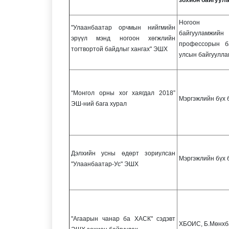
Ногоон т
"Улаанбаатар орчмын нийгмийн
байгууламжи
эрүүл мэнд ногоон хөгжлийн
профессорын б
тогтвортой байдлыг хангах" ЭШХ
улсын байгуулла
“Монгол орны хог хаягдал 2018”
Мэргэжлийн бүх 
ЭШ-ний бага хурал
Дэлхийн усны өдөрт зориулсан
Мэргэжлийн бүх 
"Улаанбаатар-Ус" ЭШХ
"Агаарын чанар ба ХАСК" сэдэвт
ХБОИС, Б.Мөнхб