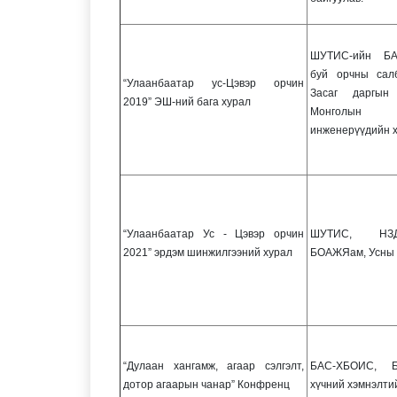
ШУТИС-ийн БА
буй орчны сал
“Улаанбаатар ус-Цэвэр орчин
Засаг даргын
2019” ЭШ-ний бага хурал
Монголын
инженерүүдийн 
“Улаанбаатар Ус - Цэвэр орчин
ШУТИС, НЗД
2021” эрдэм шинжилгээний хурал
БОАЖЯам, Усны 
“Дулаан хангамж, агаар сэлгэлт,
БАС-ХБОИС, Б
дотор агаарын чанар” Конфренц
хүчний хэмнэлти