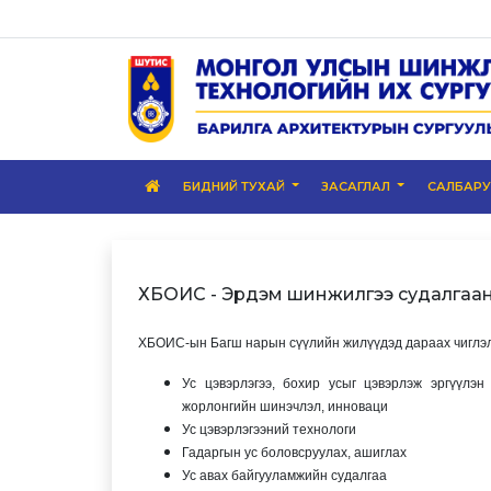
БИДНИЙ ТУХАЙ
ЗАСАГЛАЛ
САЛБАР
ХБОИС - Эрдэм шинжилгээ судалгаа
ХБОИС-ын Багш нарын сүүлийн жилүүдэд дараах чиглэлэ
Ус цэвэрлэгээ, бохир усыг цэвэрлэж эргүүлэ
жорлонгийн шинэчлэл, инноваци
Ус цэвэрлэгээний технологи
Гадаргын ус боловсруулах, ашиглах
Ус авах байгууламжийн судалгаа