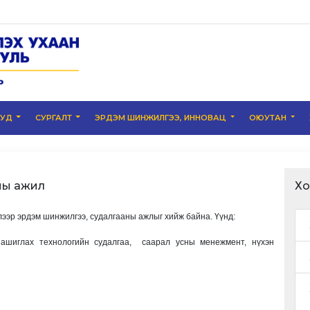
УУД
СУРГАЛТ
ЭРДЭМ ШИНЖИЛГЭЭ, ИННОВАЦ
ОЮУТАН
ны ажил
Хо
эр эрдэм шинжилгээ, судалгааны ажлыг хийж байна. Үүнд:
н ашиглах технологийн судалгаа, саарал усны менежмент, нүхэн