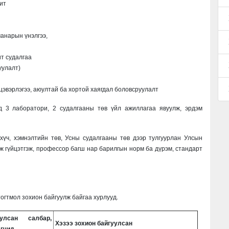
ит
чанарын үнэлгээ,
т судалгаа
уулалт)
цэвэрлэгээ, аюултай ба хортой хаягдал боловсруулалт
 3 лаборатори, 2 судалгааны төв үйл ажиллагаа явуулж, эрдэм
үч, хэмнэлтийн төв, Усны судалгааны төв дээр тулгуурлан Улсын
йж гүйцэтгэж, профессор багш нар барилгын норм ба дүрэм, стандарт
огтмол зохион байгуулж байгаа хурлууд.
улсан салбар,
Хэзээ зохион байгуулсан
агчид