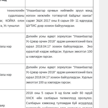
ехнологийн
"Улаанбаатар орчмын нийгмийн эрүүл мэнд
йн судалгааны
ногоон хөгжлийн тогтвортой байдлыг хангах"
аг, КОЙКА олон
сэдэвт ЭШХ 2017 оны 8 сарын 09- 11 өдрүүдэд
га, Ус түншлэл
ШУТИС дээр зохион байгуулагдсан.
Дэлхийн усны өдөрт зориулсан “Улаанбаатар
Ус-Цэвэр орчин 2018” эрдэм шинжилгээний бага
багш нар
хурал 2018.04.17 зохион байгуулагдсан. Энэ
хуралтай нэгдэж хийгдсэн. Хурлын эмхэтгэл 100
ш хэвлэгдэн гарсан.
Дэлхийн усны өдөрт зориулсан “Улаанбаатар
Ус-Цэвэр орчин 2018” эрдэм шинжилгээний бага
багш нар
хурал 2018.04.17 зохион байгуулагдсан. Хурлын
эмхэтгэл 100 ш хэвлэгдэн гарсан.
2018 оны 5 сарын 9 нд болж нийт 60 гаруй
ХАСК -ийн салбарын төлөөллүүд оролцлоо.
Салбарын хэмжээнд тулгамдаж буй асуудлууд
аяр