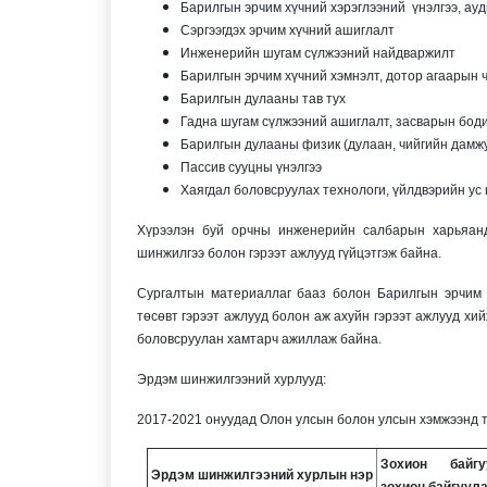
Барилгын эрчим хүчний хэрэглээний үнэлгээ, ауд
Сэргээгдэх эрчим хүчний ашиглалт
Инженерийн шугам сүлжээний найдваржилт
Барилгын эрчим хүчний хэмнэлт, дотор агаарын 
Барилгын дулааны тав тух
Гадна шугам сүлжээний ашиглалт, засварын боди
Барилгын дулааны физик (дулаан, чийгийн дамж
Пассив сууцны үнэлгээ
Хаягдал боловсруулах технологи, үйлдвэрийн ус 
Хүрээлэн буй орчны инженерийн салбарын харьяанд
шинжилгээ болон гэрээт ажлууд гүйцэтгэж байна.
Сургалтын материаллаг бааз болон Барилгын эрчим х
төсөвт гэрээт ажлууд болон аж ахуйн гэрээт ажлууд хи
боловсруулан хамтарч ажиллаж байна.
Эрдэм шинжилгээний хурлууд:
2017-2021 онуудад Олон улсын болон улсын хэмжээнд т
Зохион байгу
Эрдэм шинжилгээний хурлын нэр
зохион байгуул