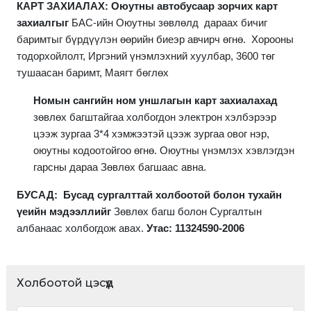
КАРТ ЗАХИАЛАХ: Оюутны автобусаар зорчих карт
захиалгыг
БАС-ийн Оюутны зөвлөлд дараах бичиг
баримтыг бүрдүүлэн өөрийн биеэр авчирч өгнө. Хорооны
тодорхойлолт, Иргэний үнэмлэхний хуулбар, 3600 төг
тушаасан баримт, Маягт бөглөх
Номын сангийн ном уншлагын карт захиалахад
зөвлөх багштайгаа холбогдон электрон хэлбэрээр
цээж зургаа 3*4 хэмжээтэй цээж зургаа овог нэр,
оюутны кодоотойгоо өгнө. Оюутны үнэмлэх хэвлэгдэн
гарсны дараа Зөвлөх багшаас авна.
БУСАД: Бусад сургалттай холбоотой болон тухайн
үеийн мэдээллийг
Зөвлөх багш болон Сургалтын
албанаас холбогдож авах.
Утас: 11324590-2006
Холбоотой цэсүүд