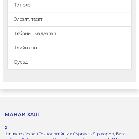
Тэтгэлэг
Элсэлт, төгсөлт
Төлбөрийн мэдээлэл
Төрийн сан
Бусад
МАНАЙ ХАЯГ
Шинжлэх Ухаан Технологийн Их Сургууль 8-р хороо, Бага