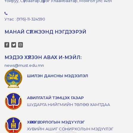
тойруу, Сүхбаатар дүүрэг Улаанбаатар, Монгол улс 14191
Утас : (976)-11-324590
МАНАЙ СҮЛЖЭЭНД НЭГДЭЭРЭЙ
МЭДЭЭ ХҮЛЭЭН АВАХ И-МЭЙЛ:
news@must.edu.mn
ШИЛЭН ДАНСНЫ МЭДЭЭЛЭЛ
АВИЛГАТАЙ ТЭМЦЭХ ГАЗАР
ШУДАРГА НИЙГМИЙН ТӨЛӨӨ ХАМТДАА
ХӨРӨНГӨ, ОРЛОГЫН МЭДҮҮЛЭГ
ХУВИЙН АШИГ СОНИРХОЛЫН МЭДҮҮЛЭГ