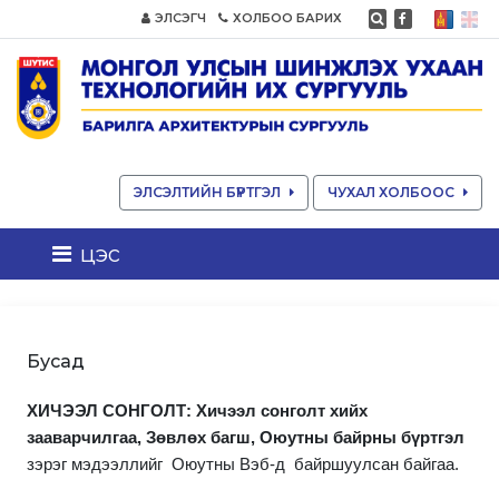
ЭЛСЭГЧ
ХОЛБОО БАРИХ
ЭЛСЭЛТИЙН БҮРТГЭЛ
ЧУХАЛ ХОЛБООС
цэс
Бусад
ХИЧЭЭЛ СОНГОЛТ: Хичээл сонголт хийх
зааварчилгаа, Зөвлөх багш, Оюутны байрны бүртгэл
зэрэг мэдээллийг Оюутны
B
эб-д байршуулсан байгаа.