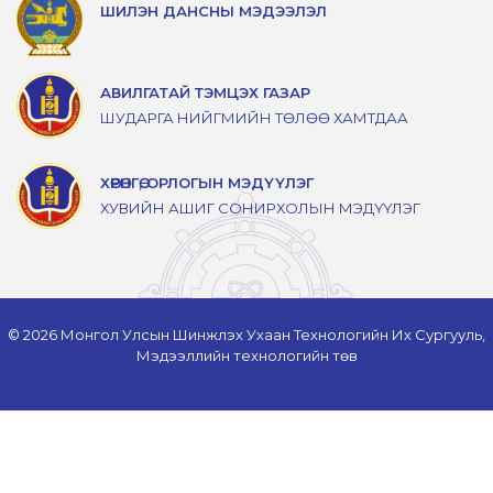
ШИЛЭН ДАНСНЫ МЭДЭЭЛЭЛ
АВИЛГАТАЙ ТЭМЦЭХ ГАЗАР
ШУДАРГА НИЙГМИЙН ТӨЛӨӨ ХАМТДАА
ХӨРӨНГӨ, ОРЛОГЫН МЭДҮҮЛЭГ
ХУВИЙН АШИГ СОНИРХОЛЫН МЭДҮҮЛЭГ
© 2026 Монгол Улсын Шинжлэх Ухаан Технологийн Их Сургууль,
Мэдээллийн технологийн төв