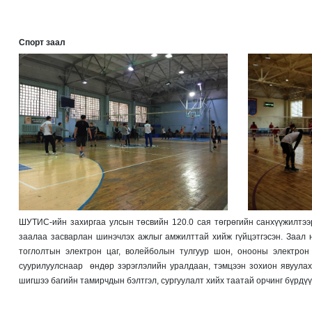
Спорт заал
ШУТИС-ийн захиргаа улсын төсвийн 120.0 сая төгрөгийн санхүүжилтэ
заалаа засварлан шинэчлэх ажлыг амжилттай хийж гүйцэтгэсэн. Заал 
тоглолтын электрон цаг, волейболын тулгуур шон, онооны электрон
суурилуулснаар өндөр зэрэглэлийн уралдаан, тэмцээн зохион явуулах
шигшээ багийн тамирчдын бэлтгэл, сургуулалт хийх таатай орчинг бүрдүү