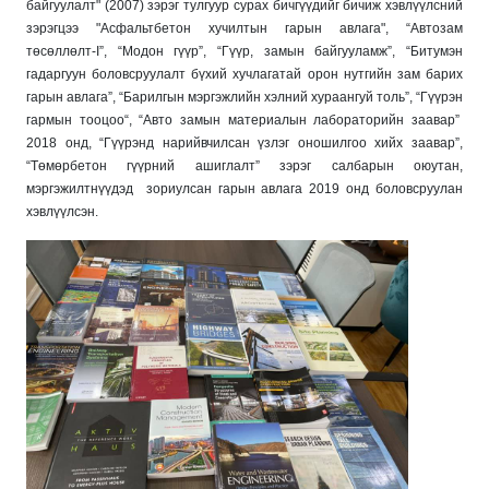
байгуулалт" (2007) зэрэг тулгуур сурах бичгүүдийг бичиж хэвлүүлсний
зэрэгцээ "Асфальтбетон хучилтын гарын авлага", “Автозам
төсөллөлт-I”, “Модон гүүр”, “Гүүр, замын байгууламж”, “Битумэн
гадаргуун боловсруулалт бүхий хучлагатай орон нутгийн зам барих
гарын авлага”, “Барилгын мэргэжлийн хэлний хураангуй толь”, “Гүүрэн
гармын тооцоо“, “Авто замын материалын лабораторийн заавар”
2018 онд, “Гүүрэнд нарийвчилсан үзлэг оношилгоо хийх заавар”,
“Төмөрбетон гүүрний ашиглалт” зэрэг салбарын оюутан,
мэргэжилтнүүдэд зориулсан гарын авлага 2019 онд боловсруулан
хэвлүүлсэн.