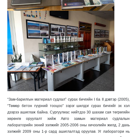
“Зам-барилгын материал судлал” сурах бичгийн I ба II дэвтэр (2005),
“Төмөр бетон гүүрний тооцоо” зэрэг шилдэг сурах бичгийг эх хэл
дээрээ ашиглаж байна. Сургуулиас нийтдээ 30 шахам сая төгрөгийн
хөрөнгө оруулалт хийж Авто замын материал судлалын
лабораторийн эхний ээлжийг 2005-2006 оны хичээлийн жилд, 2 дахь
ээлжийг 2009 оны 1-р сард ашиглалтад оруулав. Уг лаборатори нь