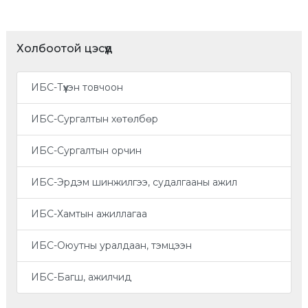
Холбоотой цэсүүд
ИБС-Түүхэн товчоон
ИБС-Сургалтын хөтөлбөр
ИБС-Сургалтын орчин
ИБС-Эрдэм шинжилгээ, судалгааны ажил
ИБС-Хамтын ажиллагаа
ИБС-Оюутны уралдаан, тэмцээн
ИБС-Багш, ажилчид