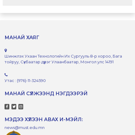
МАНАЙ ХАЯГ
Шинжлэх Ухаан Технологийн Их Сургууль 8-р хороо, Бага
тойруу, Сүхбаатар дүүрэг Улаанбаатар, Монгол улс 14191
Утас : (976)-11-324590
МАНАЙ СҮЛЖЭЭНД НЭГДЭЭРЭЙ
МЭДЭЭ ХҮЛЭЭН АВАХ И-МЭЙЛ:
news@must.edu.mn