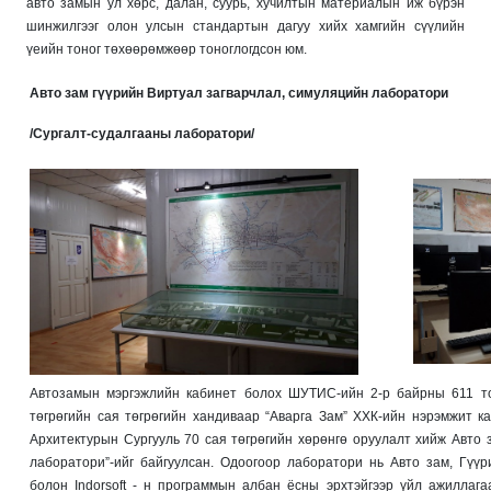
авто замын ул хөрс, далан, суурь, хучилтын материалын иж бүрэн
шинжилгээг олон улсын стандартын дагуу хийх хамгийн сүүлийн
үеийн тоног төхөөрөмжөөр тоноглогдсон юм.
Авто зам гүүрийн Виртуал загварчлал, симуляцийн лаборатори
/Сургалт-судалгааны лаборатори/
Автозамын мэргэжлийн кабинет болох ШУТИС-ийн 2-р байрны 611 то
төгрөгийн сая төгрөгийн хандиваар “Аварга Зам” ХХК-ийн нэрэмжит к
Архитектурын Сургууль 70 сая төгрөгийн хөрөнгө оруулалт хийж Авто 
лаборатори”-ийг байгуулсан. Одоогоор лаборатори нь Авто зам, Гүүр
болон Indorsoft - н программын албан ёсны эрхтэйгээр үйл ажиллаг