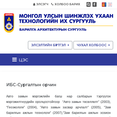
ЭЛСЭГЧ
ХОЛБОО БАРИХ
ЭЛСЭЛТИЙН БҮРТГЭЛ
ЧУХАЛ ХОЛБООС
цэс
ИБС-Сургалтын орчин
Авто замын мэргэжлийн багш нар салбарын тэргүүлэх
мэргэжилтнүүдийн оролцоотойгоор “Авто замын төсөллөлт” (2003),
“Геоэкологи” (2004), ”Авто замын засвар арчлалт” (2005), "Зам
барилгын ажлын технологи" (2007),"Зам барилгын ажлын зохион