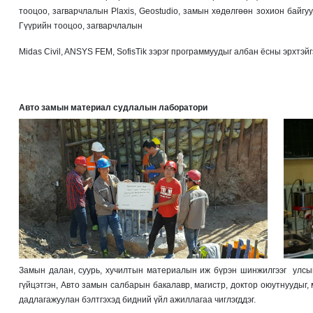
тооцоо, загварчлалын Plaxis, Geostudio, замын хөдөлгөөн зохион байгуу
Гүүрийн тооцоо, загварчлалын
Midas Civil, ANSYS FEM, SofisTik зэрэг программуудыг албан ёсны эрхтэ
Авто замын материал судлалын лаборатори
Замын далан, суурь, хучилтын материалын иж бүрэн шинжилгээг улсы
гүйцэтгэн, Авто замын салбарын бакалавр, магистр, доктор оюутнуудыг,
дадлагажуулан бэлтгэхэд бидний үйл ажиллагаа чиглэгддэг.