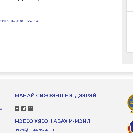
.PHP?ID=61588065579543
МАНАЙ СҮЛЖЭЭНД НЭГДЭЭРЭЙ
-р
МЭДЭЭ ХҮЛЭЭН АВАХ И-МЭЙЛ:
news@must.edu.mn