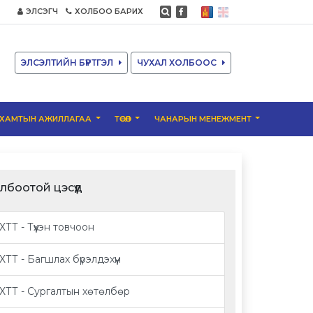
ЭЛСЭГЧ
ХОЛБОО БАРИХ
ЭЛСЭЛТИЙН БҮРТГЭЛ
ЧУХАЛ ХОЛБООС
ХАМТЫН АЖИЛЛАГАА
ТӨСӨЛ
ЧАНАРЫН МЕНЕЖМЕНТ
лбоотой цэсүүд
ХТТ - Түүхэн товчоон
ХТТ - Багшлах бүрэлдэхүүн
ХТТ - Сургалтын хөтөлбөр