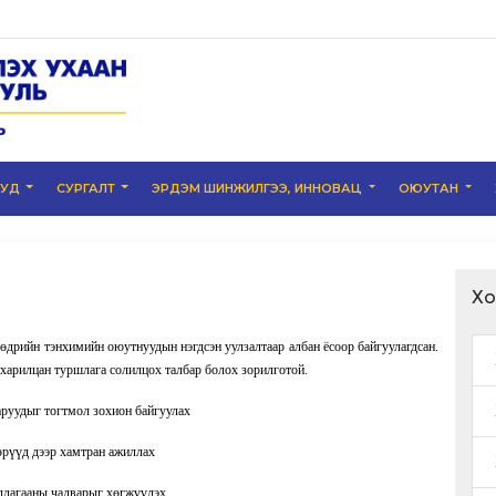
УУД
СУРГАЛТ
ЭРДЭМ ШИНЖИЛГЭЭ, ИННОВАЦ
ОЮУТАН
Хо
өдрийн тэнхимийн оюутнуудын нэгдсэн уулзалтаар албан ёсоор байгуулагдсан.
харилцан туршлага солилцох талбар болох зорилготой.
аруудыг тогтмол зохион байгуулах
өрүүд дээр хамтран ажиллах
ллагааны чадварыг хөгжүүлэх