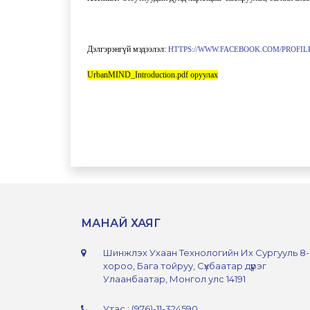
Дэлгэрэнгүй мэдээлэл:
HTTPS://WWW.FACEBOOK.COM/PROFILE
UrbanMIND_Introduction.pdf оруулах
МАНАЙ ХАЯГ
Шинжлэх Ухаан Технологийн Их Сургууль 8
хороо, Бага тойруу, Сүхбаатар дүүрэг
Улаанбаатар, Монгол улс 14191
Утас : (976)-11-324590