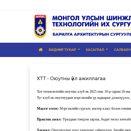
БИДНИЙ ТУХАЙ
ЗАСАГЛАЛ
САЛБАР
ХТТ - Оюутны үйл ажиллагаа
Хот төлөвлөлтийн оюутны клуб нь 2025 оны 10-р сарын 16-ны 
Тус клуб нь оюутнуудын мэргэжлийн ур чадварыг дээшлүүлэх, 
Мэдлэг олгох:
Мэргэжлийн сургалт, мастер класс болон семин
Практик ажил:
Уралдаан тэмцээн зарлах, бодит төсөл хөтөлб
Хөгжил:
Оюутнуудын дунд харилцааг сайжруулах, багийн ажи