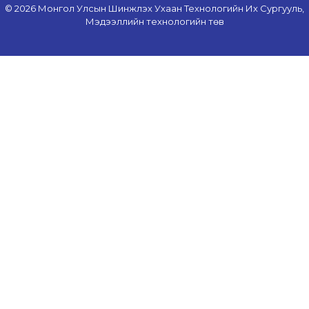
© 2026 Монгол Улсын Шинжлэх Ухаан Технологийн Их Сургууль,
Мэдээллийн технологийн төв