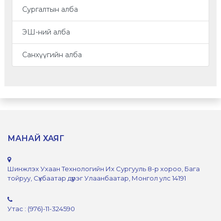
Сургалтын алба
ЭШ-ний алба
Санхүүгийн алба
МАНАЙ ХАЯГ
Шинжлэх Ухаан Технологийн Их Сургууль 8-р хороо, Бага
тойруу, Сүхбаатар дүүрэг Улаанбаатар, Монгол улс 14191
Утас : (976)-11-324590