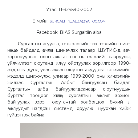
Утас: 11-324590-2002
Е-мэйл:
SURGALTIIN_ALBA@YAHOO.COM
Facebook: BIAS Surgaltiin alba
Сургалтын агуулга, технологийг зах зээлийн шинэ
нөхцөл байдалд өөрчлөн шинэчлэх талаар ШУТИС-д авч
хэрэгжүүлсэн олон ажлын нэг нь төвлөрөлийг сааруулж,
үйлчилгээг оюутанд илүү ойртуулах зорилгоор 1990-
ээд оны дунд үеэс эхлэн оюутны асуудлыг тэнхимийн
мэдэлд шилжүүлж, улмаар 1999-2000 оны хичээлийн
жилээс Сургалтын Албыг байгуулсан байдаг.
Сургалтын алба байгуулагдсанаар оюутнуудын
бүртгэл тооцоог хөтлөх, сургалтын ажлыг зохион
байгуулах зэрэг оюутантай холбогдох бүхий л
ажлуудыг нэгдсэн системд оруулж шуурхай хийж
гүйцэтгэж байна.