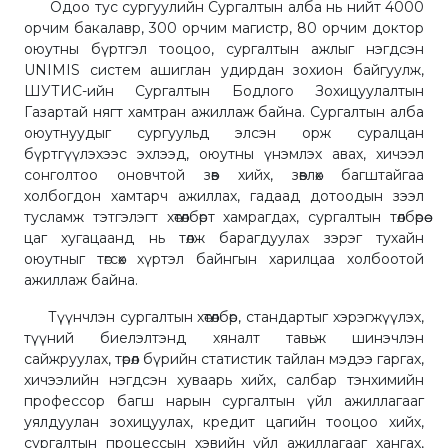
Одоо тус сургуулийн Сургалтын алба нь нийт 4000
орчим бакалавр, 300 орчим магистр, 80 орчим доктор
оюутны бүртгэл тооцоо, сургалтын ажлыг нэгдсэн
UNIMIS систем ашиглан удирдан зохион байгуулж,
ШУТИС-ийн Сургалтын Бодлого Зохицуулалтын
Газартай нягт хамтран ажиллаж байна. Сургалтын алба
оюутнуудыг сургуульд элсэн орж суралцан
бүртгүүлэхээс эхлээд, оюутны үнэмлэх авах, хичээл
сонголтоо оновчтой зөв хийх, зөвлөх багштайгаа
холбогдон хамтарч ажиллах, гадаад дотоодын зээл
тусламж тэтгэлэгт хөтөлбөрт хамрагдах, сургалтын төлбөрөө
цаг хугацаанд нь төлж барагдуулах зэрэг тухайн
оюутныг төгсөх хүртэл байнгын харилцаа холбоотой
ажиллаж байна.
Түүнчлэн сургалтын хөтөлбөр, стандартыг хэрэгжүүлэх,
түүний биелэлтэнд хяналт тавьж шинэчлэн
сайжруулах, төрөл бүрийн статистик тайлан мэдээ гаргах,
хичээлийн нэгдсэн хуваарь хийх, салбар тэнхимийн
профессор багш нарын сургалтын үйл ажиллагааг
уялдуулан зохицуулах, кредит цагийн тооцоо хийх,
сургалтын процессын хэвийн үйл ажиллагааг хангах,