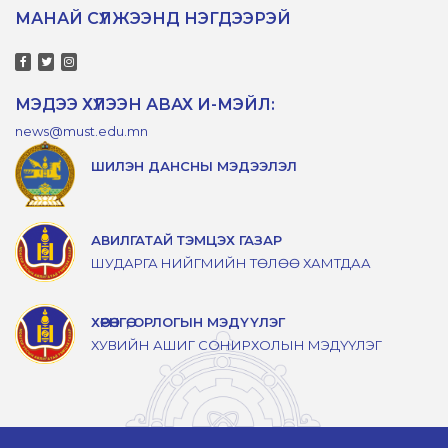
МАНАЙ СҮЛЖЭЭНД НЭГДЭЭРЭЙ
МЭДЭЭ ХҮЛЭЭН АВАХ И-МЭЙЛ:
news@must.edu.mn
ШИЛЭН ДАНСНЫ МЭДЭЭЛЭЛ
АВИЛГАТАЙ ТЭМЦЭХ ГАЗАР
ШУДАРГА НИЙГМИЙН ТӨЛӨӨ ХАМТДАА
ХӨРӨНГӨ, ОРЛОГЫН МЭДҮҮЛЭГ
ХУВИЙН АШИГ СОНИРХОЛЫН МЭДҮҮЛЭГ