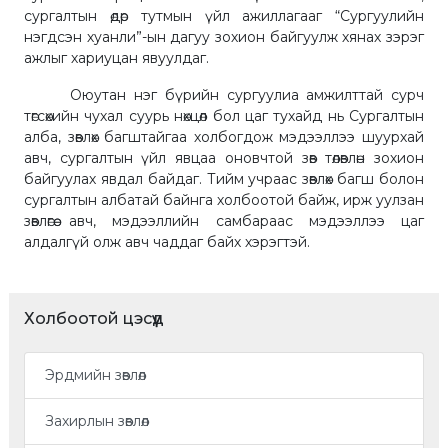
сургалтын өдөр тутмын үйл ажиллагааг “Сургуулийн
нэгдсэн хуанли”-ын дагуу зохион байгуулж хянах зэрэг
ажлыг хариуцан явуулдаг.
Оюутан нэг бүрийн сургуулиа амжилттай сурч
төгсөхийн чухал суурь нөхцөл бол цаг тухайд нь Сургалтын
алба, зөвлөх багштайгаа холбогдож мэдээллээ шуурхай
авч, сургалтын үйл явцаа оновчтой зөв төлөвлөн зохион
байгуулах явдал байдаг. Тийм учраас зөвлөх багш болон
сургалтын албатай байнга холбоотой байж, ирж уулзан
зөвлөгөө авч, мэдээллийн самбараас мэдээллээ цаг
алдалгүй олж авч чаддаг байх хэрэгтэй.
Холбоотой цэсүүд
Эрдмийн зөвлөл
Захирлын зөвлөл