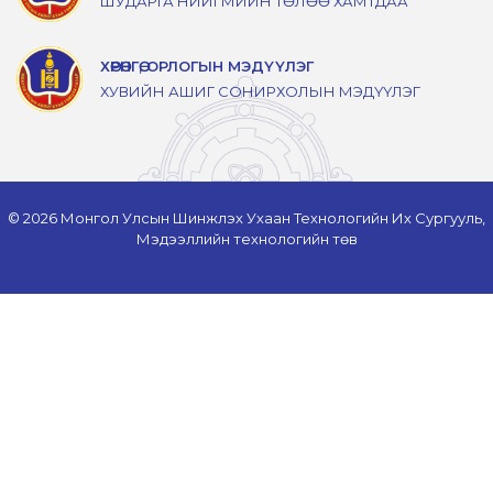
ШУДАРГА НИЙГМИЙН ТӨЛӨӨ ХАМТДАА
ХӨРӨНГӨ, ОРЛОГЫН МЭДҮҮЛЭГ
ХУВИЙН АШИГ СОНИРХОЛЫН МЭДҮҮЛЭГ
© 2026 Монгол Улсын Шинжлэх Ухаан Технологийн Их Сургууль,
Мэдээллийн технологийн төв