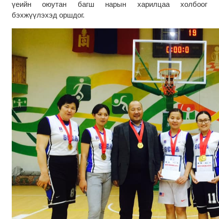
үеийн оюутан багш нарын харилцаа холбоог
бэхжүүлэхэд оршдог.