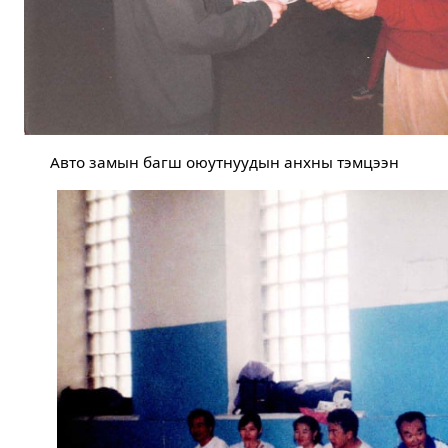
Авто замын багш оюутнуудын анхны тэмцээн