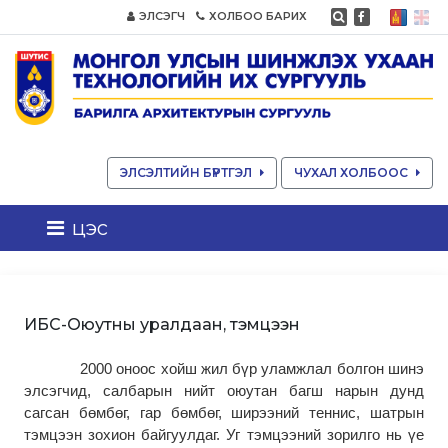
ЭЛСЭГЧ
ХОЛБОО БАРИХ
ЭЛСЭЛТИЙН БҮРТГЭЛ
ЧУХАЛ ХОЛБООС
цэс
ИБС-Оюутны уралдаан, тэмцээн
2000 оноос хойш жил бүр уламжлал болгон шинэ
элсэгчид, салбарын нийт оюутан багш нарын дунд
сагсан бөмбөг, гар бөмбөг, ширээний теннис, шатрын
тэмцээн зохион байгуулдаг. Уг тэмцээний зорилго нь үе