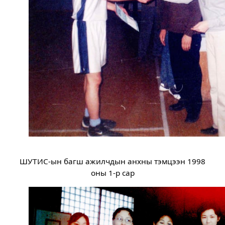
ШУТИС-ын багш ажилчдын анхны тэмцээн 1998
оны 1-р сар