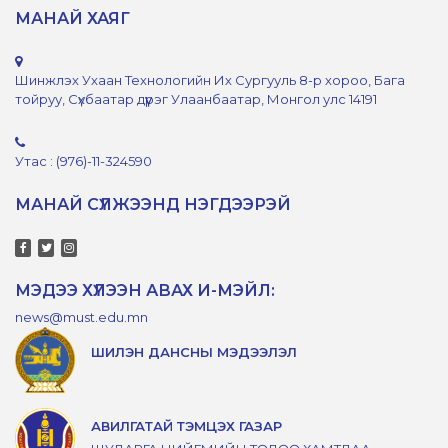
МАНАЙ ХАЯГ
Шинжлэх Ухаан Технологийн Их Сургууль 8-р хороо, Бага
тойруу, Сүхбаатар дүүрэг Улаанбаатар, Монгол улс 14191
Утас : (976)-11-324590
МАНАЙ СҮЛЖЭЭНД НЭГДЭЭРЭЙ
МЭДЭЭ ХҮЛЭЭН АВАХ И-МЭЙЛ:
news@must.edu.mn
ШИЛЭН ДАНСНЫ МЭДЭЭЛЭЛ
АВИЛГАТАЙ ТЭМЦЭХ ГАЗАР