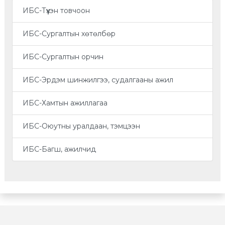
ИБС-Түүхэн товчоон
ИБС-Сургалтын хөтөлбөр
ИБС-Сургалтын орчин
ИБС-Эрдэм шинжилгээ, судалгааны ажил
ИБС-Хамтын ажиллагаа
ИБС-Оюутны уралдаан, тэмцээн
ИБС-Багш, ажилчид