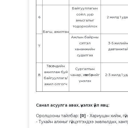
Байгууллагын
соёл, уур
6
2 жилд 1 уда
амьсгалыг
тодорхойлох
Багш, ажилтан
Ажлын байрны
сэтгэл
3-5 жилий
7
ханамжийн
давтамжта
судалгаа
Төгсөгчдийн
Сургалтын
ажиллаж буй
8
чанар, хөтөлбөрийг
2-3 жилд 1 уд
байгууллага/
үнэлэх
ажил олгогч
Санал асуулга авах, үнэлэх үйл явц:
Оролцооны тайлбар:
[R]
- Хариуцан хийж, гүй
- Тухайн алхмыг гүйцэтгэхдээ зөвлөлдөх, хам