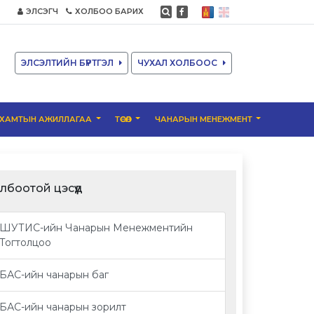
ЭЛСЭГЧ
ХОЛБОО БАРИХ
ЭЛСЭЛТИЙН БҮРТГЭЛ
ЧУХАЛ ХОЛБООС
ХАМТЫН АЖИЛЛАГАА
ТӨСӨЛ
ЧАНАРЫН МЕНЕЖМЕНТ
лбоотой цэсүүд
ШУТИС-ийн Чанарын Менежментийн
Тогтолцоо
БАС-ийн чанарын баг
БАС-ийн чанарын зорилт