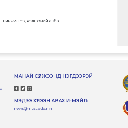
 шинжилгээ, үнэлгээний алба
МАНАЙ СҮЛЖЭЭНД НЭГДЭЭРЭЙ
-р
МЭДЭЭ ХҮЛЭЭН АВАХ И-МЭЙЛ:
news@must.edu.mn