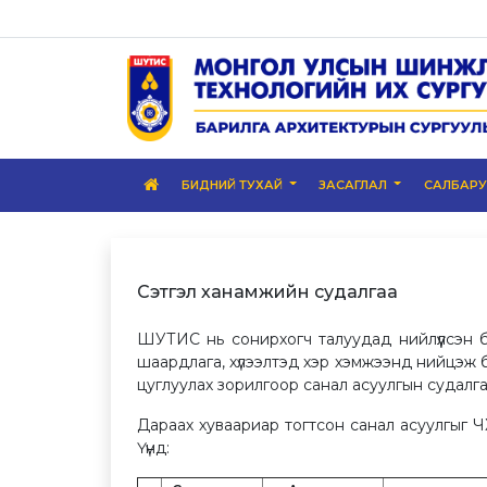
БИДНИЙ ТУХАЙ
ЗАСАГЛАЛ
САЛБАР
Сэтгэл ханамжийн судалгаа
ШУТИС нь сонирхогч талуудад нийлүүлсэн бол
шаардлага, хүлээлтэд хэр хэмжээнд нийцэж 
цуглуулах зорилгоор санал асуулгын судалга
Дараах хуваариар тогтсон санал асуулгыг 
Үүнд: