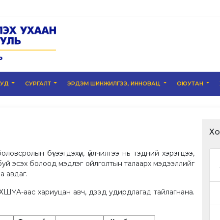
УУД
СУРГАЛТ
ЭРДЭМ ШИНЖИЛГЭЭ, ИННОВАЦ
ОЮУТАН
Хо
овсролын бүтээгдэхүүн, үйлчилгээ нь тэдний хэрэгцээ,
буй эсэх болоод мэдлэг ойлголтын талаарх мэдээллийг
а авдаг.
ЧХШҮА-аас хариуцан авч, дээд удирдлагад тайлагнана.