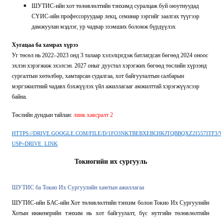
ШУТИС-ийн хот төлөвлөлтийн тэнхимд суралцаж буй оюутнуудад
СҮИС-ийн профессоруудаар лекц, семинар зэргийг заалгах түүгээр
дамжуулан мэдлэг, ур чадвар эзэмших боломж бүрдүүлэх
Хугацаа ба хамрах хүрээ
Уг төсөл нь 2022–2023 онд 3 талаар хэлэлцэгдэж батлагдсан бөгөөд 2024 оноос
эхлэн хэрэгжиж эхэлсэн. 2027 оныг дуустал хэрэгжих бөгөөд төслийн хүрээнд
сургалтын хөтөлбөр, хамтарсан судалгаа, хот байгуулалтын салбарын
мэргэжилтний чадавх бэхжүүлэх үйл ажиллагааг амжилттай хэрэгжүүлсээр
байна.
Төслийн дундын тайлан:
линк хавсралт 2
HTTPS://DRIVE.GOOGLE.COM/FILE/D/1FO3NKTBEBXEBCHKJTQBBQXZ2I557ITF3/
USP=DRIVE_LINK
Токиогийн их сургууль
ШУТИС ба Токио Их Сургуулийн хамтын ажиллагаа
ШУТИС-ийн БАС-ийн Хот төлөвлөлтийн тэнхим болон Токио Их Сургуулийн
Хотын инженерийн тэнхим нь хот байгуулалт, бүс нутгийн төлөвлөлтийн