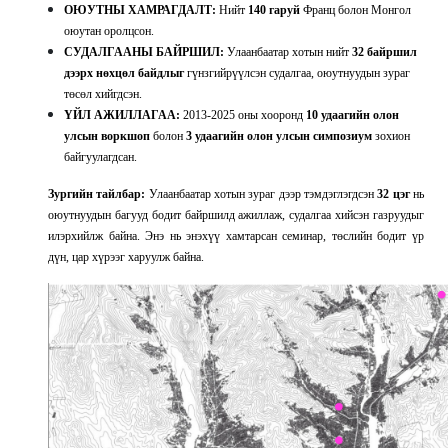
ОЮУТНЫ ХАМРАГДАЛТ:
Нийт
140 гаруй
Франц болон Монгол
оюутан оролцсон.
СУДАЛГААНЫ БАЙРШИЛ:
Улаанбаатар хотын нийт
32 байршил
дээрх нөхцөл байдлыг
гүнзгийрүүлсэн судалгаа, оюутнуудын зураг
төсөл хийгдсэн.
ҮЙЛ АЖИЛЛАГАА:
2013-2025 оны хооронд
10 удаагийн олон
улсын воркшоп
болон
3 удаагийн олон улсын симпозиум
зохион
байгуулагдсан.
Зургийн тайлбар:
Улаанбаатар хотын зураг дээр тэмдэглэгдсэн
32 цэг
нь
оюутнуудын багууд бодит байршилд ажиллаж, судалгаа хийсэн газруудыг
илэрхийлж байна. Энэ нь энэхүү хамтарсан семинар, төслийн бодит үр
дүн, цар хүрээг харуулж байна.