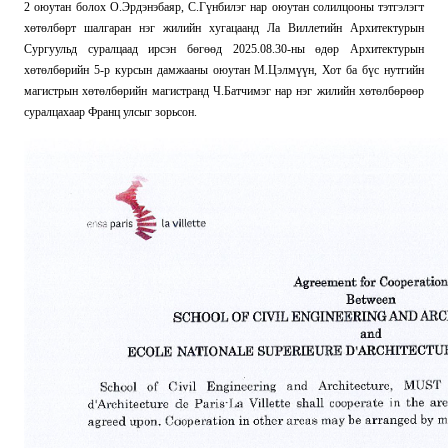
2 оюутан болох О.Эрдэнэбаяр, С.Гүнбилэг нар оюутан солилцооны тэтгэлэгт
хөтөлбөрт шалгаран нэг жилийн хугацаанд Ла Виллетийн Архитектурын
Сургуульд суралцаад ирсэн бөгөөд 2025.08.30-ны өдөр Архитектурын
хөтөлбөрийн 5-р курсын дамжааны оюутан М.Цэлмүүн, Хот ба бүс нутгийн
магистрын хөтөлбөрийн магистранд Ч.Батчимэг нар нэг жилийн хөтөлбөрөөр
суралцахаар Франц улсыг зорьсон.