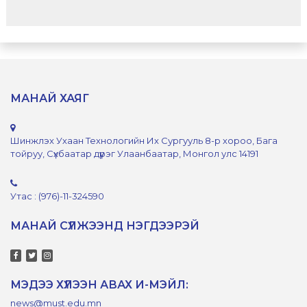
МАНАЙ ХАЯГ
Шинжлэх Ухаан Технологийн Их Сургууль 8-р хороо, Бага
тойруу, Сүхбаатар дүүрэг Улаанбаатар, Монгол улс 14191
Утас : (976)-11-324590
МАНАЙ СҮЛЖЭЭНД НЭГДЭЭРЭЙ
МЭДЭЭ ХҮЛЭЭН АВАХ И-МЭЙЛ:
news@must.edu.mn