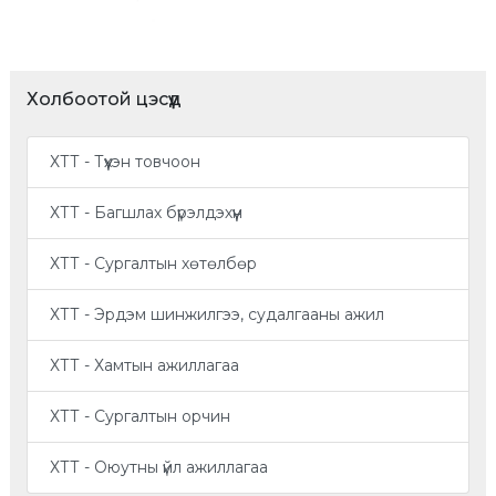
Холбоотой цэсүүд
ХТТ - Түүхэн товчоон
ХТТ - Багшлах бүрэлдэхүүн
ХТТ - Сургалтын хөтөлбөр
ХТТ - Эрдэм шинжилгээ, судалгааны ажил
ХТТ - Хамтын ажиллагаа
ХТТ - Сургалтын орчин
ХТТ - Оюутны үйл ажиллагаа