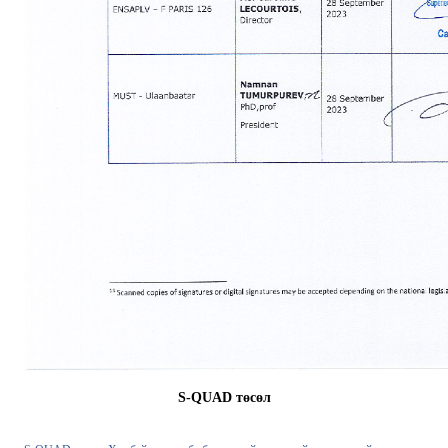
S-QUAD төсөл