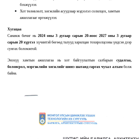
бэхжүүлэх
Хот төлөвлөлт, хөгжлийн асуудлаар мэдээлэл солилцох, хамтын
ажиллагааг өргөжүүлэх
Хугацаа
Санамж бичиг нь
2024 оны 3 дугаар сарын 20-ноос 2027 оны 3 дугаар
сарын 20 хүртэл
хүчинтэй бөгөөд талууд харилцан тохиролцсоны үндсэн дээр
сунгах боломжтой.
Энэхүү хамтын ажиллагаа нь хот байгуулалтын салбарын
судалгаа,
боловсрол, мэргэжлийн хөгжлийг шинэ шатанд гаргах чухал алхам
болж
байна.