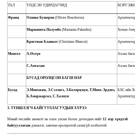
ТАЛ
ҮНДСЭН УДИРДАГЧИД
МЭРГЭЖ
Франц
Оливье Бушерон
(Olivier Boucheron)
Архитектор
Марианита Палумбо
(Marianita Palumbo)
Хотын Антр
Кристиан Бланкот
(Christiane Blancot)
Архитектор
Монгол
А.Өэлүн
Ахлах багш
С.Амгалан
Ахлах багш
БУСАД ОРОЛЦСОН БАГШ НАР
Бусад
Э.Мөнхжин, Э.Сэлэнгэ, Э.Болорцэцэг, Т.Мөнх-Эрдэнэ,
БАС-ийн Хо
Б.Амаржаргал, С.Халиун
Архитектур
3. ТҮНШЛЭГЧ БАЙГУУЛЛАГУУДЫН ХҮРЭЭ
Манай төслийн амжилт нь олон улсын болон дотоодын нийт
12 нэр хүндтэй
байгууллагын
дэмжлэг, хамтын оролцоотой салшгүй холбоотой.