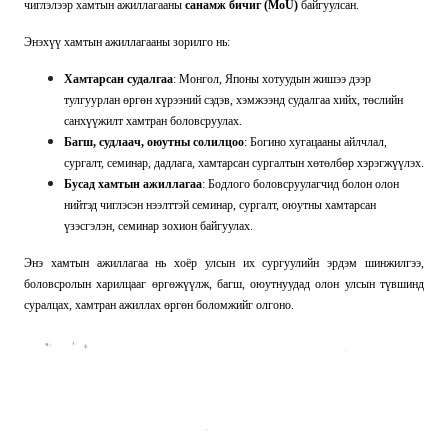
чиглэлээр хамтын ажиллагааны
санамж бичиг (MoU)
байгуулсан.
Энэхүү хамтын ажиллагааны зорилго нь:
Хамтарсан судалгаа
: Монгол, Японы хотуудын жишээ дээр
тулгуурлан өргөн хүрээний сэдэв, хэмжээнд судалгаа хийх, төслийн
санхүүжилт хамтран боловсруулах.
Багш, судлаач, оюутны солилцоо
: Богино хугацааны айлчлал,
сургалт, семинар, дадлага, хамтарсан сургалтын хөтөлбөр хэрэгжүүлэх.
Бусад хамтын ажиллагаа
: Бодлого боловсруулагчид болон олон
нийтэд чиглэсэн нээлттэй семинар, сургалт, оюутны хамтарсан
үзэсгэлэн, семинар зохион байгуулах.
Энэ хамтын ажиллагаа нь хоёр улсын их сургуулийн эрдэм шинжилгээ,
боловсролын харилцааг өргөжүүлж, багш, оюутнуудад олон улсын түвшинд
суралцах, хамтран ажиллах
өргөн боломжийг олгоно.