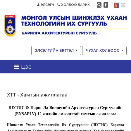
ЭЛСЭГЧ
ХОЛБОО БАРИХ
ЭЛСЭЛТИЙН БҮРТГЭЛ
ЧУХАЛ ХОЛБООС
цэс
ХТТ - Хамтын ажиллагаа
ШУТИС & Парис Ла Виллетийн Архитектурын Сургуулийн
(ENSAPLV) 12 жилийн амжилттай хамтын ажиллагаа
Шинжлэх Ухаан Технологийн Их Сургуулийн (ШУТИС) Барилга
Архитектурын Сургуулийн Архитектурын тэнхим, Хот төлөвлөлтийн