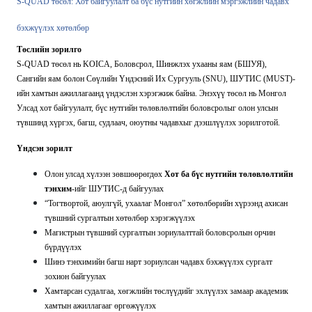
S-QUAD төсөл: Хот байгуулалт ба бүс нутгийн хөгжлийн мэргэжлийн чадавх
бэхжүүлэх хөтөлбөр
Төслийн зорилго
S-QUAD төсөл нь KOICA, Боловсрол, Шинжлэх ухааны яам (БШУЯ),
Сангийн яам болон Сөүлийн Үндэсний Их Сургууль (SNU), ШУТИС (MUST)-
ийн хамтын ажиллагаанд үндэслэн хэрэгжиж байна. Энэхүү төсөл нь Монгол
Улсад хот байгуулалт, бүс нутгийн төлөвлөлтийн боловсролыг олон улсын
түвшинд хүргэх, багш, судлаач, оюутны чадавхыг дээшлүүлэх зорилготой.
Үндсэн зорилт
Олон улсад хүлээн зөвшөөрөгдөх
Хот ба бүс нутгийн төлөвлөлтийн
тэнхим
-ийг ШУТИС-д байгуулах
“Тогтвортой, аюулгүй, ухаалаг Монгол” хөтөлбөрийн хүрээнд ахисан
түвшний сургалтын хөтөлбөр хэрэгжүүлэх
Магистрын түвшний сургалтын зориулалттай боловсролын орчин
бүрдүүлэх
Шинэ тэнхимийн багш нарт зориулсан чадавх бэхжүүлэх сургалт
зохион байгуулах
Хамтарсан судалгаа, хөгжлийн төслүүдийг эхлүүлэх замаар академик
хамтын ажиллагааг өргөжүүлэх