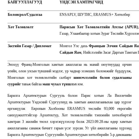
БАЙГУУЛЛАГУУД
ҮНДСЭН ХАМТРАГЧИД
Боловсрол/Судалгаа
ENSAPLV, ШУТИС, ERASMUS+ Хөтөлбөр
Хот Төлөвлөлт
Парисын Хот Төлөвлөлтийн Ателье (APUR)
Газар, Улаанбаатар хотын Зураг Төслийн Хүрээлэ
Засгийн Газар / Дипломат
Монгол Улс дахь
Францын Элчин Сайдын Я
Сайдын Яам
, Нийслэлийн Засаг Даргын Тамгын 
Энэхүү Франц-Монголын хамтын ажиллагаа нь манай оюутнуудад орчин
үеийн, олон улсын түвшний мэдлэг, ур чадвар эзэмших боломжийг бүрдүүлж,
Монголын хот төлөвлөлтийн салбарт
шинэчлэлийн болон судалгааны
суурийг
тавьж байгаа
маш чухал түншлэл
юм.
Барилга Архитектурын Сургууль болон Парис хотын Ла Виллетийн
Архитектурын Үндэсний Сургуулиуд нь хамтын ажиллагааныхаа цар хүрээг
өргөжүүлж Европын Холбооны ERASMUS төслийн 93,000 еврогийн
санхүүжилттэйгээр Архитектур, Хот төлөвлөлтийн тэнхмийн хөтөлбөртэй
хамтран 3 жилийн төсөл хэрэгжүүлэхээр болж 2023.09.28-ны өдөр хамтын
ажиллагааны санамж бичигт гарын үсэг зурсан. Уг үйл ажиллагааны хүрээнд
Барилга Архитектурын Сургуулийн Архитектурын хөтөлбөрийн 5-р дамжааны