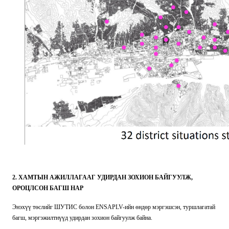
2. ХАМТЫН АЖИЛЛАГААГ УДИРДАН ЗОХИОН БАЙГУУЛЖ,
ОРОЦЛСОН БАГШ НАР
Энэхүү төслийг ШУТИС болон ENSAPLV-ийн өндөр мэргэшсэн, туршлагатай
багш, мэргэжилтнүүд удирдан зохион байгуулж байна.