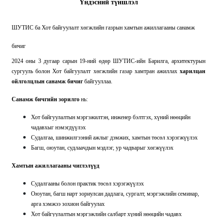
Үндэсний түншлэл
ШУТИС ба Хот байгуулалт хөгжлийн газрын хамтын ажиллагааны санамж
бичиг
2024 оны 3 дугаар сарын 19-ний өдөр ШУТИС-ийн Барилга, архитектурын
сургууль болон Хот байгуулалт хөгжлийн газар хамтран ажиллах
харилцан
ойлголцлын санамж бичиг
байгууллаа.
Санамж бичгийн зорилго
нь:
Хот байгуулалтын мэргэжилтэн, инженер бэлтгэх, хүний нөөцийн
чадавхыг нэмэгдүүлэх
Судалгаа, шинжилгээний ажлыг дэмжих, хамтын төсөл хэрэгжүүлэх
Багш, оюутан, судлаачдын мэдлэг, ур чадварыг хөгжүүлэх
Хамтын ажиллагааны чиглэлүүд
Судалгааны болон практик төсөл хэрэгжүүлэх
Оюутан, багш нарт зориулсан дадлага, сургалт, мэргэжлийн семинар,
арга хэмжээ зохион байгуулах
Хот байгуулалтын мэргэжлийн салбарт хүний нөөцийн чадавх