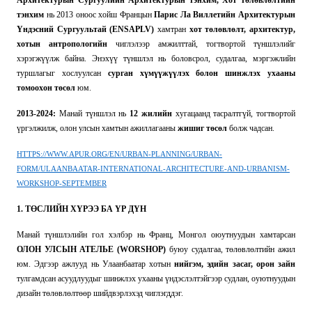
тэнхим
нь 2013 оноос хойш Францын
Парис Ла Виллетийн Архитектурын
Үндэсний Сургуультай (ENSAPLV)
хамтран
хот төлөвлөлт, архитектур,
хотын антропологийн
чиглэлээр амжилттай, тогтвортой түншлэлийг
хэрэгжүүлж байна. Энэхүү түншлэл нь боловсрол, судалгаа, мэргэжлийн
туршлагыг хослуулсан
сурган хүмүүжүүлэх болон шинжлэх ухааны
томоохон төсөл
юм.
2013-2024:
Манай түншлэл нь
12 жилийн
хугацаанд тасралтгүй, тогтвортой
үргэлжилж, олон улсын хамтын ажиллагааны
жишиг төсөл
болж чадсан.
HTTPS://WWW.APUR.ORG/EN/URBAN-PLANNING/URBAN-
FORM/ULAANBAATAR-INTERNATIONAL-ARCHITECTURE-AND-URBANISM-
WORKSHOP-SEPTEMBER
1. ТӨСЛИЙН ХҮРЭЭ БА ҮР ДҮН
Манай түншлэлийн гол хэлбэр нь Франц, Монгол оюутнуудын хамтарсан
ОЛОН УЛСЫН АТЕЛЬЕ (WORSHOP)
буюу судалгаа, төлөвлөлтийн ажил
юм. Эдгээр ажлууд нь Улаанбаатар хотын
нийгэм, эдийн засаг, орон зайн
тулгамдсан асуудлуудыг шинжлэх ухааны үндэслэлтэйгээр судлан, оуютнуудын
дизайн төлөвлөлтөөр шийдвэрлэхэд чиглэгддэг.