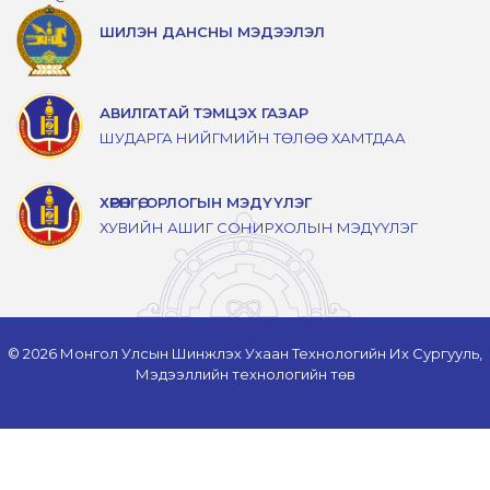
ШИЛЭН ДАНСНЫ МЭДЭЭЛЭЛ
АВИЛГАТАЙ ТЭМЦЭХ ГАЗАР
ШУДАРГА НИЙГМИЙН ТӨЛӨӨ ХАМТДАА
ХӨРӨНГӨ, ОРЛОГЫН МЭДҮҮЛЭГ
ХУВИЙН АШИГ СОНИРХОЛЫН МЭДҮҮЛЭГ
© 2026 Монгол Улсын Шинжлэх Ухаан Технологийн Их Сургууль,
Мэдээллийн технологийн төв