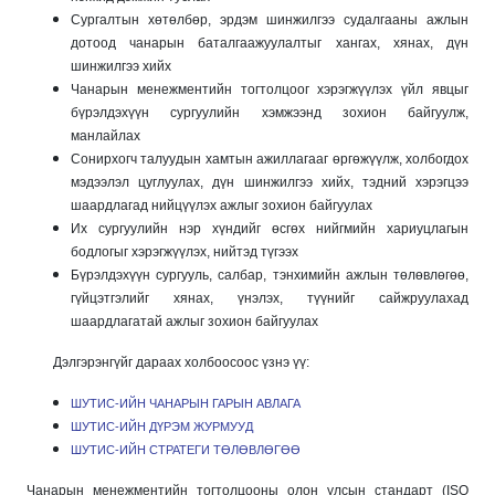
Сургалтын хөтөлбөр, эрдэм шинжилгээ судалгааны ажлын
дотоод чанарын баталгаажуулалтыг хангах, хянах, дүн
шинжилгээ хийх
Чанарын менежментийн тогтолцоог хэрэгжүүлэх үйл явцыг
бүрэлдэхүүн сургуулийн хэмжээнд зохион байгуулж,
манлайлах
Сонирхогч талуудын хамтын ажиллагааг өргөжүүлж, холбогдох
мэдээлэл цуглуулах, дүн шинжилгээ хийх, тэдний хэрэгцээ
шаардлагад нийцүүлэх ажлыг зохион байгуулах
Их сургуулийн нэр хүндийг өсгөх нийгмийн хариуцлагын
бодлогыг хэрэгжүүлэх, нийтэд түгээх
Бүрэлдэхүүн сургууль, салбар, тэнхимийн ажлын төлөвлөгөө,
гүйцэтгэлийг хянах, үнэлэх, түүнийг сайжруулахад
шаардлагатай ажлыг зохион байгуулах
Дэлгэрэнгүйг дараах холбоосоос үзнэ үү:
ШУТИС-ИЙН ЧАНАРЫН ГАРЫН АВЛАГА
ШУТИС-ИЙН ДҮРЭМ ЖУРМУУД
ШУТИС-ИЙН СТРАТЕГИ ТӨЛӨВЛӨГӨӨ
Чанарын менежментийн тогтолцооны олон улсын стандарт (ISO