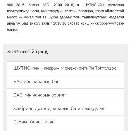
9001:2015 болон ISO 21001:2018)-ыг ШУТИС-ийн хэмжээнд
нэвтрүүлэхэд багш, ажилтнуудын хамтын оролцоо, ижил ойлголттой
болох нь чухал тул та бүхэн дараах товч танилцуулгаас мэдээлэл
авна уу. Бид энэхүү ажлыг 2018.10 сараас хойш хийж хэрэгжүүлсээр
байна.
Холбоотой цэсүүд
ШУТИС-ийн Чанарын Менежментийн Тогтолцоо
БАС-ийн чанарын баг
БАС-ийн чанарын зорилт
Хөтөлбөрийн дотоод чанарын баталгаажуулалт
Баримт бичиг, маягт