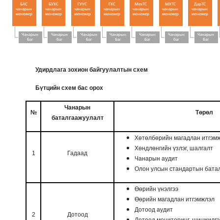
Удирдлага зохион байгуулалтын схем
Бүтцийн схем бас орох
Чанарын
№
Төрөл
баталгаажуулалт
Хөтөлбөрийн магадлан итгэм
Хөндлөнгийн үзлэг, шалгалт
1
Гадаад
Чанарын аудит
Олон улсын стандартын бата
Өөрийн үнэлгээ
Өөрийн магадлан итгэмжлэл
Дотоод аудит
2
Дотоод
Дотоод мониторинг, шинжилгээ