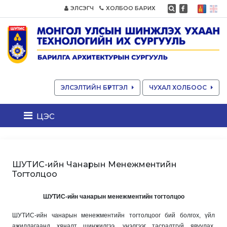
ЭЛСЭГЧ
ХОЛБОО БАРИХ
ЭЛСЭЛТИЙН БҮРТГЭЛ
ЧУХАЛ ХОЛБООС
цэс
ШУТИС-ийн Чанарын Менежментийн
Тогтолцоо
ШУТИС-ийн чанарын менежментийн тогтолцоо
ШУТИС-ийн чанарын менежментийн тогтолцоог бий болгох, үйл
ажиллагаанд хяналт шинжилгээ, үнэлгээг тасралтгүй явуулах,