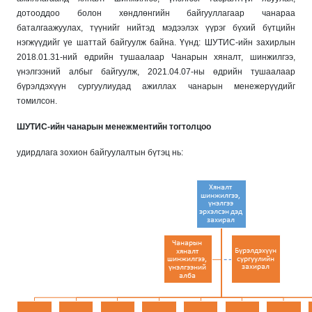
дотооддоо болон хөндлөнгийн байгууллагаар чанараа
баталгаажуулах, түүнийг нийтэд мэдээлэх үүрэг бүхий бүтцийн
нэгжүүдийг үе шаттай байгуулж байна. Үүнд: ШУТИС-ийн захирлын
2018.01.31-ний өдрийн тушаалаар Чанарын хяналт, шинжилгээ,
үнэлгээний албыг байгуулж, 2021.04.07-ны өдрийн тушаалаар
бүрэлдэхүүн сургуулиудад ажиллах чанарын менежерүүдийг
томилсон.
ШУТИС-ийн чанарын менежментийн тогтолцоо
удирдлага зохион байгуулалтын бүтэц нь: