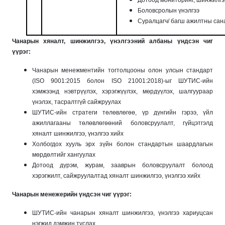
Боловсролын үнэлгээ
Суралцагч/ багш ажилтны сана
Чанарын хяналт, шинжилгээ, үнэлгээний албаны үндсэн чиг
үүрэг:
Чанарын менежментийн тогтолцооны олон улсын стандарт
(ISO 9001:2015 болон ISO 21001:2018)-ыг ШУТИС-ийн
хэмжээнд нэвтрүүлэх, хэрэгжүүлэх, мөрдүүлэх, шалгуураар
үнэлэх, тасралтгүй сайжруулах
ШУТИС-ийн стратеги төлөвлөгөө, үр дүнгийн гэрээ, үйл
ажиллагааны төлөвлөгөөний боловсруулалт, гүйцэтгэлд
хяналт шинжилгээ, үнэлгээ хийх
Холбогдох хууль эрх зүйн болон стандартын шаардлагын
мөрдөлтийг хангуулах
Дотоод дүрэм, журам, зааврын боловсруулалт болоод
хэрэгжилт, сайжруулалтад хяналт шинжилгээ, үнэлгээ хийх
Чанарын менежерийн үндсэн чиг үүрэг:
ШУТИС-ийн чанарын хяналт шинжилгээ, үнэлгээ хариуцсан
нэгжид дэмжин туслах