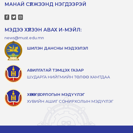
МАНАЙ СҮЛЖЭЭНД НЭГДЭЭРЭЙ
МЭДЭЭ ХҮЛЭЭН АВАХ И-МЭЙЛ:
news@must.edu.mn
ШИЛЭН ДАНСНЫ МЭДЭЭЛЭЛ
АВИЛГАТАЙ ТЭМЦЭХ ГАЗАР
ШУДАРГА НИЙГМИЙН ТӨЛӨӨ ХАМТДАА
ХӨРӨНГӨ, ОРЛОГЫН МЭДҮҮЛЭГ
ХУВИЙН АШИГ СОНИРХОЛЫН МЭДҮҮЛЭГ