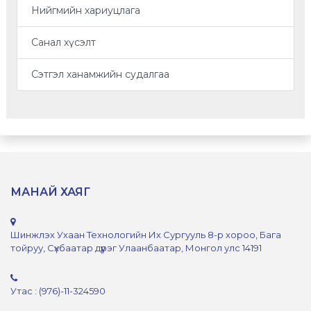
Нийгмийн хариуцлага
Санал хүсэлт
Сэтгэл ханамжийн судалгаа
МАНАЙ ХАЯГ
Шинжлэх Ухаан Технологийн Их Сургууль 8-р хороо, Бага
тойруу, Сүхбаатар дүүрэг Улаанбаатар, Монгол улс 14191
Утас : (976)-11-324590