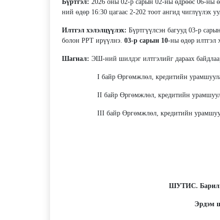
Бүртгэл:
2026 оны 02-р сарын 02-ны өдрөөс 06-ны ө
ний өдөр 16:30 цагаас 2-202 тоот ангид чиглүүлэх у
Илтгэл хэлэлцүүлэх:
Бүртгүүлсэн багууд 03-р сары
болон PPT ирүүлнэ.
03-р сарын 10
-ны өдөр илтгэл
Шагнал:
ЭШ-ний шилдэг илтгэлийг дараах байдла
I байр Өргөмжлөл, кредитийн урамшуулал, 
II байр Өргөмжлөл, кредитийн урамшуулал,
III байр Өргөмжлөл, кредитийн урамшуулал,
ШУТИС. Барилг
Эрдэм 