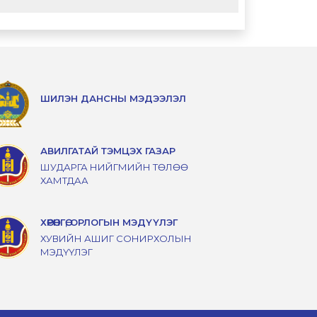
ШИЛЭН ДАНСНЫ МЭДЭЭЛЭЛ
АВИЛГАТАЙ ТЭМЦЭХ ГАЗАР
ШУДАРГА НИЙГМИЙН ТӨЛӨӨ
ХАМТДАА
ХӨРӨНГӨ, ОРЛОГЫН МЭДҮҮЛЭГ
ХУВИЙН АШИГ СОНИРХОЛЫН
МЭДҮҮЛЭГ