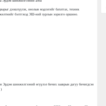
ль-Эрдэм шинжилгээний алба
варыг дээшлүүлэх, онолын мэдлэгийг бататгах, техник
гэжилтнийг бэлтгэхэд ЭШ-ний хурлын зорилго оршино.
 Эрдэм шинжилгээний өгүүлэл бичих зааврын дагуу бичигдсэн
)