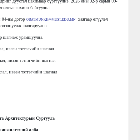
дрийг дуустал цахимаар бүртгүүлнэ. 2026 оны 02-р сарын 09-
улзалтыг зохион байгуулна.
н 04-ны дотор
хаягаар өгүүлэл
OBATMUNKH@MUST.EDU.MN
 хэлэлцүүлж шалгаруулна.
ар шагнаж урамшуулна.
ивээн тэтгэгчийн шагнал
 ивээн тэтгэгчийн шагнал
 ивээн тэтгэгчийн шагнал
а Архитектурын Сургууль
шинжилгээний алба