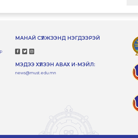
МАНАЙ СҮЛЖЭЭНД НЭГДЭЭРЭЙ
-р
МЭДЭЭ ХҮЛЭЭН АВАХ И-МЭЙЛ:
news@must.edu.mn