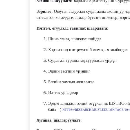
Зохион байгуулагч:
Барилга Архитектурын Сургуу
Зорилго:
Оюутан залуусын судалгааны ажлын ур чад
сэтгэлгээг хөгжүүлэх замаар бүтээгч инженер, мэр
Илтгэл, өгүүлэлд тавигдах шаардлага:
Шинэ санаа, шинэлэг шийдэл
Хэрэглээнд нэвтрүүлэх боломж, ач холбогдол
Судалгаа, туршилтад суурилсан үр дүн
Эдийн засгийн үр ашиг
Багийн хамтын ажиллагаа
Илтгэх ур чадвар
Эрдэм шинжилгээний өгүүлэл нь ШУТИС-ийн
байх (
HTTPS://RESEARCH.MUST.EDU.MN/PAGE/104
Хугацаа, шалгаруулалт: