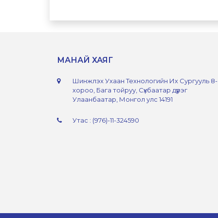
МАНАЙ ХАЯГ
Шинжлэх Ухаан Технологийн Их Сургууль 8
хороо, Бага тойруу, Сүхбаатар дүүрэг
Улаанбаатар, Монгол улс 14191
Утас : (976)-11-324590