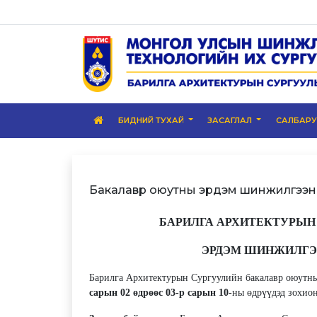
БИДНИЙ ТУХАЙ
ЗАСАГЛАЛ
САЛБАР
Бакалавр оюутны эрдэм шинжилгээн
БАРИЛГА АРХИТЕКТУРЫН
ЭРДЭМ ШИНЖИЛГЭ
Барилга Архитектурын Сургуулийн бакалавр оюут
сарын 02 өдрөөс 03-р сарын 10
-ны өдрүүдэд зохио