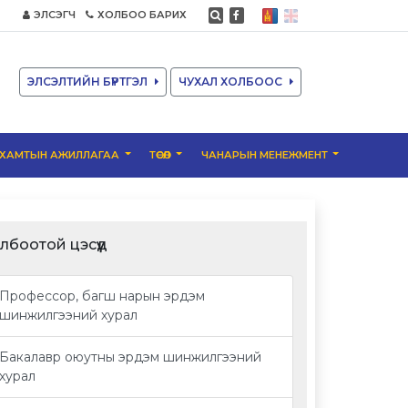
ЭЛСЭГЧ
ХОЛБОО БАРИХ
ЭЛСЭЛТИЙН БҮРТГЭЛ
ЧУХАЛ ХОЛБООС
ХАМТЫН АЖИЛЛАГАА
ТӨСӨЛ
ЧАНАРЫН МЕНЕЖМЕНТ
лбоотой цэсүүд
Профессор, багш нарын эрдэм
шинжилгээний хурал
Бакалавр оюутны эрдэм шинжилгээний
хурал