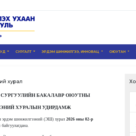
УУД
СУРГАЛТ
ЭРДЭМ ШИНЖИЛГЭЭ, ИННОВАЦ
ОЮУТАН
ий хурал
Хо
 СУРГУУЛИЙН БАКАЛАВР ОЮУТНЫ
ЭНИЙ ХУРАЛЫН УДИРДАМЖ
ны эрдэм шинжилгээний (ЭШ) хурал
2026 оны 02-р
н байгуулагдана.