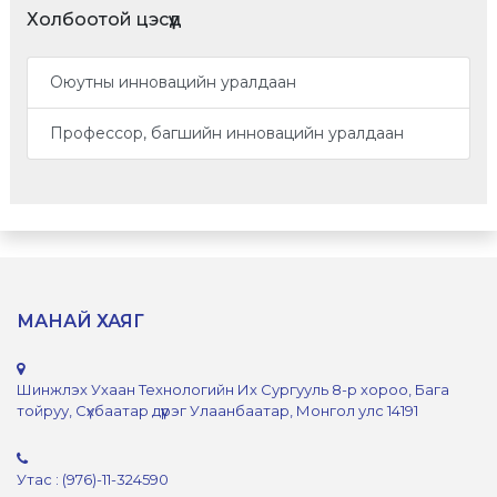
Холбоотой цэсүүд
Оюутны инновацийн уралдаан
Профессор, багшийн инновацийн уралдаан
МАНАЙ ХАЯГ
Шинжлэх Ухаан Технологийн Их Сургууль 8-р хороо, Бага
тойруу, Сүхбаатар дүүрэг Улаанбаатар, Монгол улс 14191
Утас : (976)-11-324590