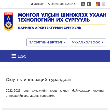
ЭЛСЭГЧ
ХОЛБОО БАРИХ
ЭЛСЭЛТИЙН БҮРТГЭЛ
ЧУХАЛ ХОЛБООС
цэс
Оюутны инновацийн уралдаан
2022-2023 оны хичээлийн жилд зохион байгуулагдах оюутны
инновацийн уралдааны удирдамж.