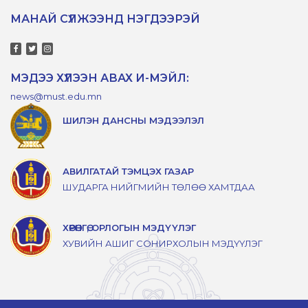
МАНАЙ СҮЛЖЭЭНД НЭГДЭЭРЭЙ
МЭДЭЭ ХҮЛЭЭН АВАХ И-МЭЙЛ:
news@must.edu.mn
ШИЛЭН ДАНСНЫ МЭДЭЭЛЭЛ
АВИЛГАТАЙ ТЭМЦЭХ ГАЗАР
ШУДАРГА НИЙГМИЙН ТӨЛӨӨ ХАМТДАА
ХӨРӨНГӨ, ОРЛОГЫН МЭДҮҮЛЭГ
ХУВИЙН АШИГ СОНИРХОЛЫН МЭДҮҮЛЭГ