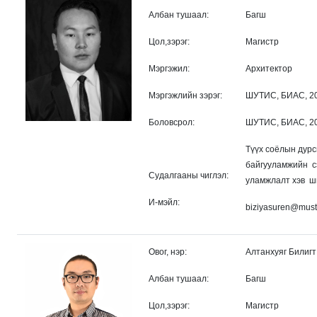
Албан тушаал:
Багш
Цол,зэрэг:
Магистр
Мэргэжил:
Архитектор
Мэргэжлийн зэрэг:
ШУТИС, БИАС, 20
Боловсрол:
ШУТИС, БИАС, 20
Түүх соёлын дурс
байгууламжийн сэ
Судалгааны чиглэл:
уламжлалт хэв ш
И-мэйл:
biziyasuren@must
Овог, нэр:
Алтанхуяг Билигт
Албан тушаал:
Багш
Цол,зэрэг:
Магистр