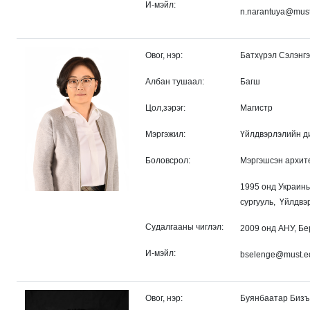
И-мэйл:
n.narantuya@mus
Овог, нэр:
Батхүрэл Сэлэнгэ
Албан тушаал:
Багш
Цол,зэрэг:
Магистр
Мэргэжил:
Үйлдвэрлэлийн д
Боловсрол:
Мэргэшсэн архит
1995 онд Украины
сургууль, Үйлдвэ
Судалгааны чиглэл:
2009 онд АНУ, Б
И-мэйл:
bselenge@must.e
Овог, нэр:
Буянбаатар Бизъ