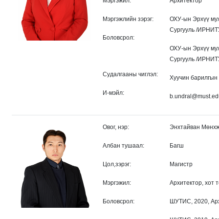
Мэргэжил:
Архитектор
Мэргэжлийн зэрэг:
ОХУ-ын Эрхүү му
Сургууль /ИРНИТ
Боловсрол:
ОХУ-ын Эрхүү му
Сургууль /ИРНИТУ
Судалгааны чиглэл:
Хуучин барилгын
И-мэйл:
b.undral@must.e
Овог, нэр:
Энхтайван Мөнх
Албан тушаал:
Багш
Цол,зэрэг:
Магистр
Мэргэжил:
Архитектор, хот 
Боловсрол:
ШУТИС, 2020, Арх