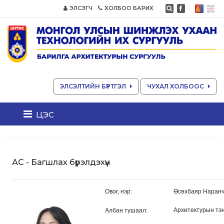
ЭЛСЭГЧ
ХОЛБОО БАРИХ
ЭЛСЭЛТИЙН БҮРТГЭЛ
ЧУХАЛ ХОЛБООС
цэс
АС - Багшлах бүрэлдэхүүн
Овог, нэр:
Өсөхбаяр Наранч
Архитектурын тэн
Албан тушаал: