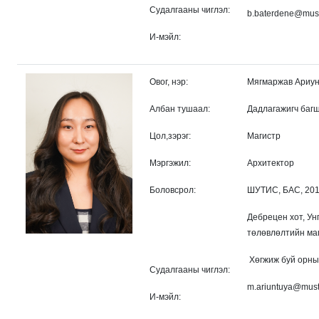
Судалгааны чиглэл:
b.baterdene@mus
И-мэйл:
Овог, нэр:
Мягмаржав Ариу
Албан тушаал:
Дадлагажигч баг
Цол,зэрэг:
Магистр
Мэргэжил:
Архитектор
Боловсрол:
ШУТИС, БАС, 2019
Дебрецен хот, Ун
төлөвлөлтийн маг
Хөгжиж буй орны
Судалгааны чиглэл:
m.ariuntuya@mus
И-мэйл: