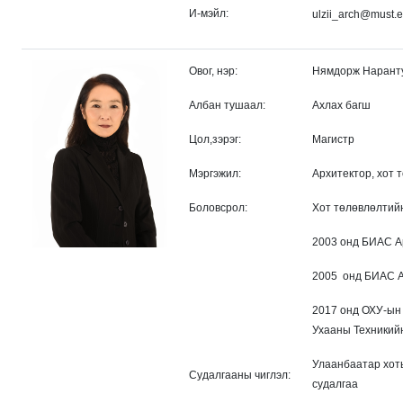
И-мэйл:
ulzii_arch@must.
Овог, нэр:
Нямдорж Нарант
Албан тушаал:
Ахлах багш
Цол,зэрэг:
Магистр
Мэргэжил:
Архитектор, хот 
Боловсрол:
Хот төлөвлөлтий
2003 онд БИАС А
2005 онд БИАС А
2017 онд ОХУ-ын
Ухааны Техникий
Улаанбаатар хот
Судалгааны чиглэл:
судалгаа