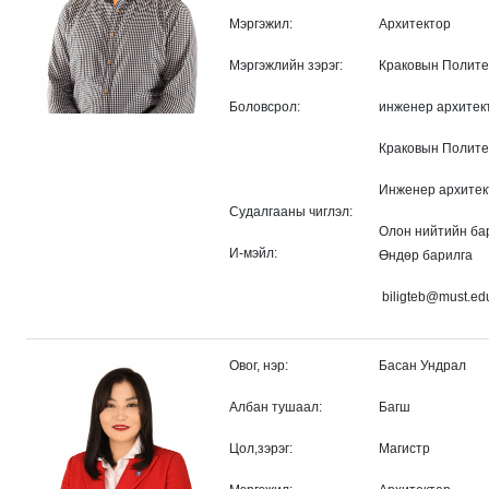
Мэргэжил:
Архитектор
Мэргэжлийн зэрэг:
Краковын Политех
Боловсрол:
инженер архитек
Краковын Политех
Инженер архитек
Судалгааны чиглэл:
Олон нийтийн бар
И-мэйл:
Өндөр барилга
biligteb@must.ed
Овог, нэр:
Басан Ундрал
Албан тушаал:
Багш
Цол,зэрэг:
Магистр