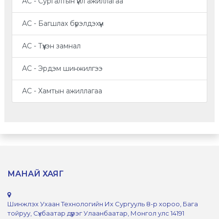
АС - Сургалтын үйл ажиллагаа
АС - Багшлах бүрэлдэхүүн
АС - Түүхэн замнал
АС - Эрдэм шинжилгээ
АС - Хамтын ажиллагаа
МАНАЙ ХАЯГ
Шинжлэх Ухаан Технологийн Их Сургууль 8-р хороо, Бага
тойруу, Сүхбаатар дүүрэг Улаанбаатар, Монгол улс 14191