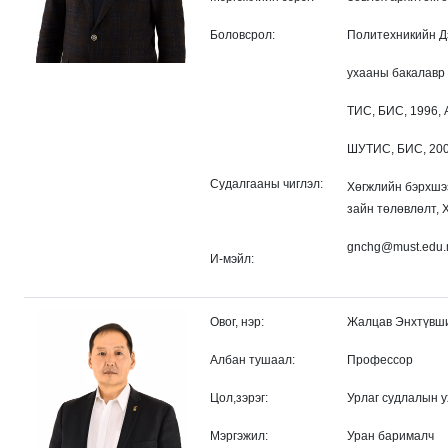
Боловсрол:
Политехникийн Дэ
ухааны бакалавр
ТИС, БИС, 1996, 
ШУТИС, БИС, 2004
Судалгааны чиглэл:
Хөгжлийн бэрхшээ
зайн төлөвлөлт, 
gnchg@must.edu
И-мэйл:
Овог, нэр:
Жалцав Энхтүвш
Албан тушаал:
Профессор
Цол,зэрэг:
Урлаг судлалын у
Мэргэжил:
Уран барималч