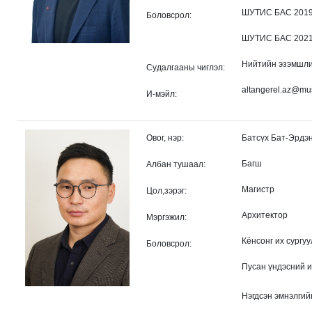
ШУТИС БАС 2019 
Боловсрол:
ШУТИС БАС 2021 
Нийтийн эзэмшли
Судалгааны чиглэл:
altangerel.az@mu
И-мэйл:
Овог, нэр:
Батсүх Бат-Эрдэ
Багш
Албан тушаал:
Магистр
Цол,зэрэг:
Архитектор
Мэргэжил:
Кёнсонг их сургуу
Боловсрол:
Пусан үндэсний и
Нэгдсэн эмнэлгий