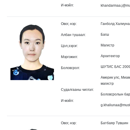
И-мэйл:
khandarmaa.j@mu
Овог, нэр:
Ганболд Халиуна
Багш
Албан тушаал:
Магистр
Цол,зэрэг:
Архитектор
Мэргэжил:
ШУТИС БАС 2009 
Боловсрол:
Америк улс, Миам
магистр
Судалгааны чиглэл:
Боловсролын бар
И-мэйл:
g.khaliunaa@mus
Овог, нэр:
Батбаяр Түвшин