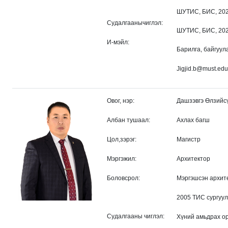
ШУТИС, БИС, 202
Судалгаанычиглэл:
ШУТИС, БИС, 202
И-мэйл:
Барилга, байгуу
Jigjid.b@must.ed
Овог, нэр:
Дашзэвгэ Өлзийс
Албан тушаал:
Ахлах багш
Цол,зэрэг:
Магистр
Мэргэжил:
Архитектор
Боловсрол:
Мэргэшсэн архит
2005 ТИС сургуул
Судалгааны чиглэл:
Хүний амьдрах ор