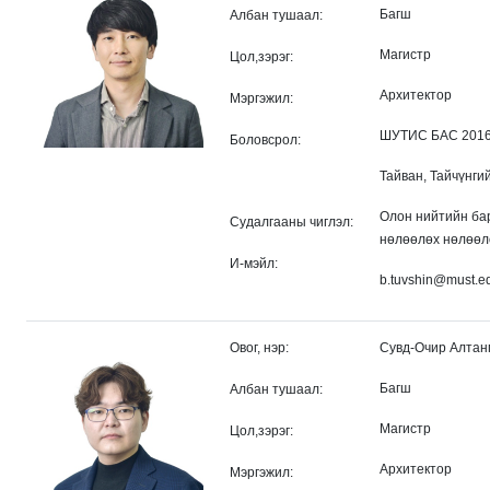
Багш
Албан тушаал:
Магистр
Цол,зэрэг:
Архитектор
Мэргэжил:
ШУТИС БАС 2016 
Боловсрол:
Тайван, Тайчүнги
Олон нийтийн бар
Судалгааны чиглэл:
нөлөөлөх нөлөөл
И-мэйл:
b.tuvshin@must.e
Овог, нэр:
Сувд-Очир Алтан
Багш
Албан тушаал:
Магистр
Цол,зэрэг:
Архитектор
Мэргэжил: