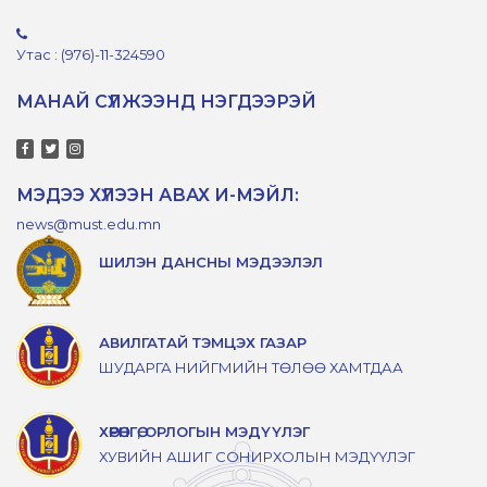
Утас : (976)-11-324590
МАНАЙ СҮЛЖЭЭНД НЭГДЭЭРЭЙ
МЭДЭЭ ХҮЛЭЭН АВАХ И-МЭЙЛ:
news@must.edu.mn
ШИЛЭН ДАНСНЫ МЭДЭЭЛЭЛ
АВИЛГАТАЙ ТЭМЦЭХ ГАЗАР
ШУДАРГА НИЙГМИЙН ТӨЛӨӨ ХАМТДАА
ХӨРӨНГӨ, ОРЛОГЫН МЭДҮҮЛЭГ
ХУВИЙН АШИГ СОНИРХОЛЫН МЭДҮҮЛЭГ