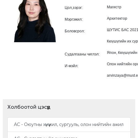
Магистр
Цол,зэрэг:
Архитектор
Мэргэжил:
ШУТИС БАС 2021 
Боловсрол:
Кюүшүгийн их су
Япон, Кюүшүгийн 
Судалгааны чиглэл:
Олон нийтийн ор
И-мэйл:
arvinzaya@must.
Холбоотой цэсүүд
АС - Оюутны хүмүүжил, сургууль, олон нийтийн ажил