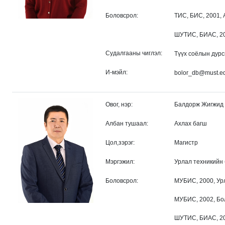
Боловсрол:
ТИС, БИС, 2001, 
ШУТИС, БИАС, 20
Судалгааны чиглэл:
Түүх соёлын дурс
И-мэйл:
bolor_db@must.e
Овог, нэр:
Балдорж Жигжид
Албан тушаал:
Ахлах багш
Цол,зэрэг:
Магистр
Мэргэжил:
Урлал техникийн 
Боловсрол:
МУБИС, 2000, Ур
МУБИС, 2002, Бо
ШУТИС, БИАС, 20