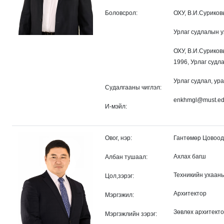
Боловсрол:
ОХУ, В.И.Суриков
Урлаг судлалын у
ОХУ, В.И.Суриков
1996,
Урлаг судл
Урлаг судлал, ур
Судалгааны чиглэл:
enkhmgl@must.e
И-мэйл:
Овог, нэр:
Гантөмөр Цовоо
Ахлах багш
Албан тушаал:
Техникийн ухааны
Цол,зэрэг:
Архитектор
Мэргэжил:
Зөвлөх архитект
Мэргэжлийн зэрэг: