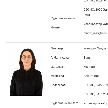
ШУТИС, 2019, Арх
СЭЗИС, 2020 Эдий
(МА)
Судалгааны чиглэл:
Улаанбаатар хот
И-мэйл:
munkhjinet@must
Овог, нэр:
Жамсран Хандар
Албан тушаал:
Багш
Цол,зэрэг:
Магистр
Мэргэжил:
Архитектор
Боловсрол:
ШУТИС, БИАС, 20
ШУТИС, БАС, 201
Судалгааны чиглэл:
Хотын орон зай-д