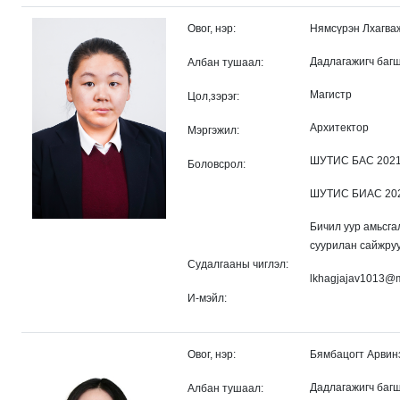
Овог, нэр:
Нямсүрэн Лхагва
Дадлагажигч баг
Албан тушаал:
Магистр
Цол,зэрэг:
Архитектор
Мэргэжил:
ШУТИС БАС 2021 
Боловсрол:
ШУТИС БИАС 2021
Бичил уур амьсга
суурилан сайжру
Судалгааны чиглэл:
lkhagjajav1013@
И-мэйл:
Овог, нэр:
Бямбацогт Арвин
Дадлагажигч баг
Албан тушаал: