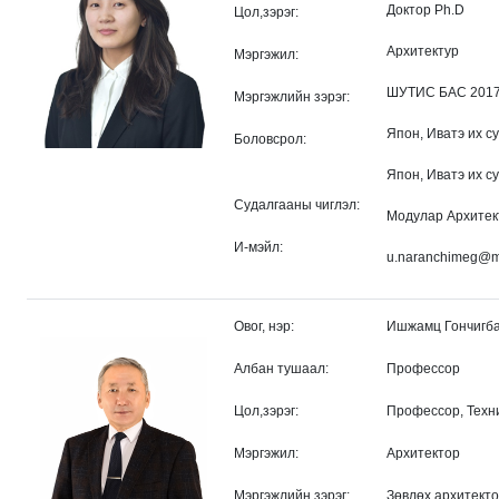
Доктор Ph.D
Цол,зэрэг:
Архитектур
Мэргэжил:
ШУТИС БАС 2017 
Мэргэжлийн зэрэг:
Япон, Иватэ их с
Боловсрол:
Япон, Иватэ их с
Судалгааны чиглэл:
Модулар Архитек
И-мэйл:
u.naranchimeg@m
Овог, нэр:
Ишжамц Гончигб
Албан тушаал:
Профессор
Цол,зэрэг:
Профессор, Техн
Мэргэжил:
Архитектор
Мэргэжлийн зэрэг:
Зөвлөх архитект