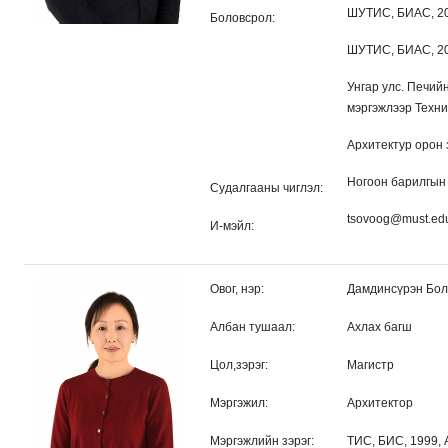
ШУТИС, БИАС, 20
Боловсрол:
ШУТИС, БИАС, 20
Унгар улс. Печий
мэргэжлээр Техни
Архитектур орон 
Ногоон барилгын
Судалгааны чиглэл:
tsovoog@must.ed
И-мэйл:
Овог, нэр:
Дамдинсүрэн Бо
Албан тушаал:
Ахлах багш
Цол,зэрэг:
Магистр
Мэргэжил:
Архитектор
Мэргэжлийн зэрэг:
ТИС, БИС, 1999,