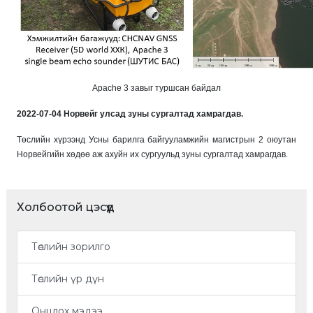
Apache 3 завыг туршсан байдал
2022-07-04 Норвейг улсад зуны сургалтад хамрагдав.
Төслийн хүрээнд Усны барилга байгууламжийн магистрын 2 оюутан
Норвейгийн хөдөө аж ахуйн их сургуульд зуны сургалтад хамрагдав.
Холбоотой цэсүүд
Төслийн зорилго
Төслийн үр дүн
Онцлох мэдээ