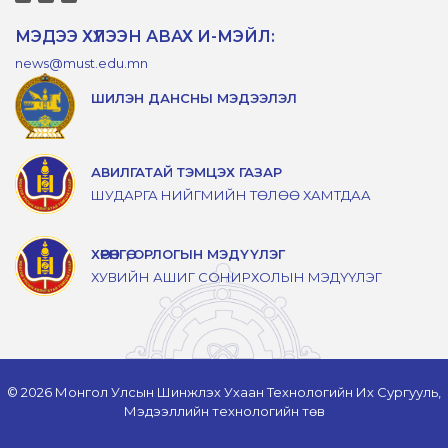
МЭДЭЭ ХҮЛЭЭН АВАХ И-МЭЙЛ:
news@must.edu.mn
ШИЛЭН ДАНСНЫ МЭДЭЭЛЭЛ
АВИЛГАТАЙ ТЭМЦЭХ ГАЗАР
ШУДАРГА НИЙГМИЙН ТӨЛӨӨ ХАМТДАА
ХӨРӨНГӨ, ОРЛОГЫН МЭДҮҮЛЭГ
ХУВИЙН АШИГ СОНИРХОЛЫН МЭДҮҮЛЭГ
© 2026 Монгол Улсын Шинжлэх Ухаан Технологийн Их Сургууль,
Мэдээллийн технологийн төв