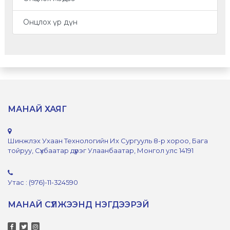
Онцлох үр дүн
МАНАЙ ХАЯГ
Шинжлэх Ухаан Технологийн Их Сургууль 8-р хороо, Бага
тойруу, Сүхбаатар дүүрэг Улаанбаатар, Монгол улс 14191
Утас : (976)-11-324590
МАНАЙ СҮЛЖЭЭНД НЭГДЭЭРЭЙ