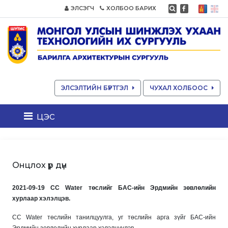
ЭЛСЭГЧ
ХОЛБОО БАРИХ
ЭЛСЭЛТИЙН БҮРТГЭЛ
ЧУХАЛ ХОЛБООС
цэс
Онцлох үр дүн
2021-09-19 CC Water төслийг БАС-ийн Эрдмийн зөвлөлийн
хурлаар хэлэлцэв.
CC Water төслийн танилцуулга, уг төслийн арга зүйг БАС-ийн
Эрдмийн зөвлөлийн хурлаар хэлэлцүүлэв.