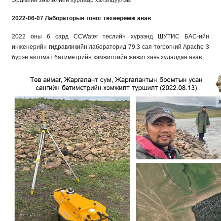
2022-06-07 Лабораторын тоног төхөөрөмж авав
2022 оны 6 сард CCWater төслийн хүрээнд ШУТИС БАС-ийн
инженерийн гидравликийн лабораторид 79.3 сая төгрөгний Apache 3
бүрэн автомат батиметрийн хэмжилтийн жижиг завь худалдан авав.