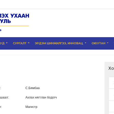
УУД
СУРГАЛТ
ЭРДЭМ ШИНЖИЛГЭЭ, ИННОВАЦ
ОЮУТАН
Хо
р:
С.Бямбаа
ушаал:
Ахлах нягтлан бодогч
г:
Магистр