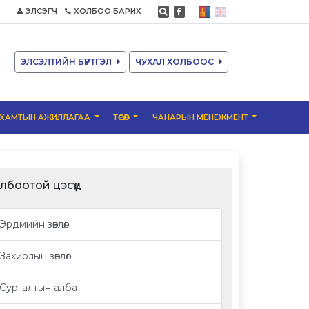
ЭЛСЭГЧ
ХОЛБОО БАРИХ
ЭЛСЭЛТИЙН БҮРТГЭЛ
ЧУХАЛ ХОЛБООС
ХАМТЫН АЖИЛЛАГАА
ТӨСӨЛ
ЧАНАРЫН МЕНЕЖМЕНТ
лбоотой цэсүүд
Эрдмийн зөвлөл
Захирлын зөвлөл
Сургалтын алба