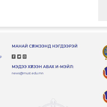
МАНАЙ СҮЛЖЭЭНД НЭГДЭЭРЭЙ
-р
МЭДЭЭ ХҮЛЭЭН АВАХ И-МЭЙЛ:
news@must.edu.mn