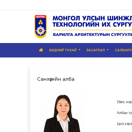
БИДНИЙ ТУХАЙ
ЗАСАГЛАЛ
САЛБАР
Санхүүгийн алба
Овог, нэ
Албан т
Цол,зэрэ