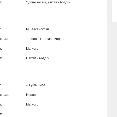
л:
Эдийн засагч, нягтлан бодогч
р:
М.Баасансүрэн
ушаал:
Тооцооны нягтлан бодогч
г:
Магистр
л:
Нягтлан бодогч
р:
Л.Гүнчинмаа
ушаал:
Нярав
г:
Магистр
л: