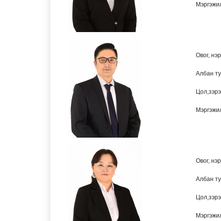
Мэргэжи
Овог, нэ
Албан т
Цол,зэрэ
Мэргэжи
Овог, нэ
Албан т
Цол,зэрэ
Мэргэжи