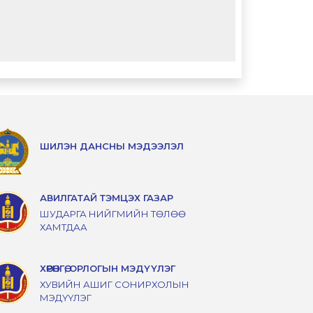
ШИЛЭН ДАНСНЫ МЭДЭЭЛЭЛ
АВИЛГАТАЙ ТЭМЦЭХ ГАЗАР
ШУДАРГА НИЙГМИЙН ТӨЛӨӨ
ХАМТДАА
ХӨРӨНГӨ, ОРЛОГЫН МЭДҮҮЛЭГ
ХУВИЙН АШИГ СОНИРХОЛЫН
МЭДҮҮЛЭГ