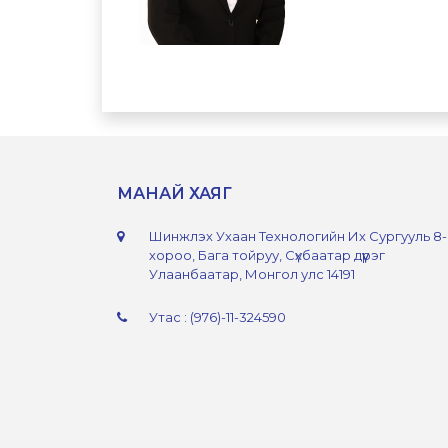
МАНАЙ ХАЯГ
Шинжлэх Ухаан Технологийн Их Сургууль 8
хороо, Бага тойруу, Сүхбаатар дүүрэг
Улаанбаатар, Монгол улс 14191
Утас : (976)-11-324590