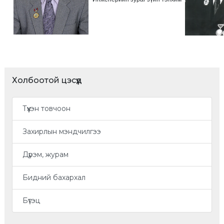
Холбоотой цэсүүд
Түүхэн товчоон
Захирлын мэндчилгээ
Дүрэм, журам
Бидний бахархал
Бүтэц