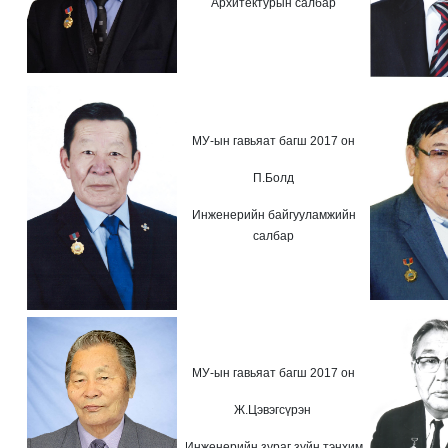
Архитектурын салбар
МУ-ын гавьяат багш 2017 он
П.Болд
Инженерийн байгууламжийн
салбар
МУ-ын гавьяат багш 2017 он
Ж.Цэвэгсүрэн
Инженерийн зураг зүйн тэнхим