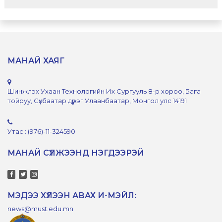
МАНАЙ ХАЯГ
Шинжлэх Ухаан Технологийн Их Сургууль 8-р хороо, Бага
тойруу, Сүхбаатар дүүрэг Улаанбаатар, Монгол улс 14191
Утас : (976)-11-324590
МАНАЙ СҮЛЖЭЭНД НЭГДЭЭРЭЙ
МЭДЭЭ ХҮЛЭЭН АВАХ И-МЭЙЛ:
news@must.edu.mn