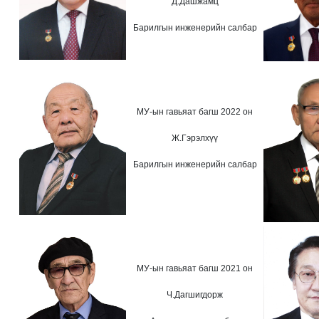
Д.Дашжамц
Барилгын инженерийн салбар
МУ-ын гавьяат багш 2022 он
Ж.Гэрэлхүү
Барилгын инженерийн салбар
МУ-ын гавьяат багш 2021 он
Ч.Дагшигдорж