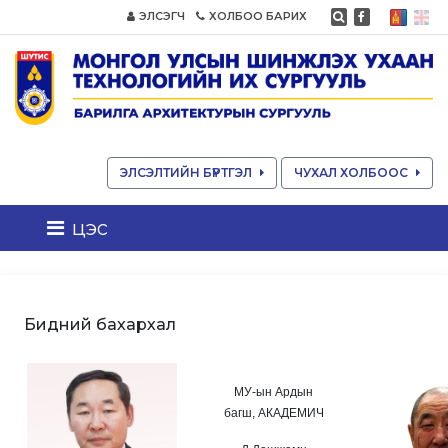
ЭЛСЭГЧ
ХОЛБОО БАРИХ
ЭЛСЭЛТИЙН БҮРТГЭЛ
ЧУХАЛ ХОЛБООС
цэс
Бидний бахархал
МУ-ын Ардын
багш, АКАДЕМИЧ