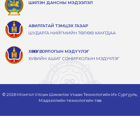
ШИЛЭН ДАНСНЫ МЭДЭЭЛЭЛ
АВИЛГАТАЙ ТЭМЦЭХ ГАЗАР
ШУДАРГА НИЙГМИЙН ТӨЛӨӨ ХАМТДАА
ХӨРӨНГӨ, ОРЛОГЫН МЭДҮҮЛЭГ
ХУВИЙН АШИГ СОНИРХОЛЫН МЭДҮҮЛЭГ
© 2026 Монгол Улсын Шинжлэх Ухаан Технологийн Их Сургууль,
Мэдээллийн технологийн төв