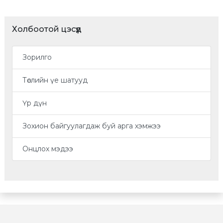
Холбоотой цэсүүд
Зорилго
Төслийн үе шатууд
Үр дүн
Зохион байгуулагдаж буй арга хэмжээ
Онцлох мэдээ