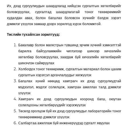
Их, дээд сургуулиудын шаардлагад нийцсэн сургалтын хөтөлбөрийг
боловсруулах, сургалтад шаардлагатай тоног төхөөрөмжийг
худалдан авах, болон багшлах боловсон хүчнийг бэлдэх зэрэгт
дэмжлэг үзүүлэх замаар дээрх зорилгод хүрэх боломжтой.
Төслийн тухайлсан зорилтууд:
Бакалавр болон магистрын түвшинд эрчим хүчний хэмнэлттэй
барилга байгууламжийн чиглэлээр шинээр хичээлийн
хөтөлбөр боловсруулах, заагдаж буй хичээлийн хөтөлбөрийг
шинэчлэн сайжруулах
Холбогдох тоног төхөөрөмж, сургалтын материал болон цахим
сургалтын хэрэгсэл аргачлалуудыг хөгжүүлэх
Багшлах хүний нөөцөд хамтрагч их дээд сургуулиудтай
мэдээлэл, мэдлэг солилцож, хамтран ажиллах талд дэмжлэг
үзүүлэх
Хамтрагч их дээд сургуулиудын хооронд багш, оюутан
солилцооны хөтөлбөрүүдийг хэрэгжүүлэх
Төсөлд оролцож буй их дээд сургуулиудыг лабораторийн тоног
төхөөрөмжөөр дэмжлэг үзүүлэх
Салбартаа ажиллаж буй инженерүүдэд сургалт явуулах