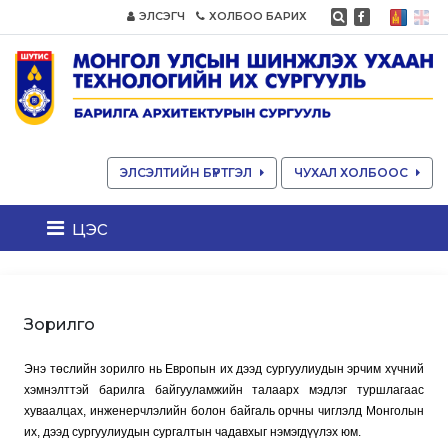
ЭЛСЭГЧ
ХОЛБОО БАРИХ
ЭЛСЭЛТИЙН БҮРТГЭЛ
ЧУХАЛ ХОЛБООС
цэс
Зорилго
Энэ төслийн зорилго нь Европын их дээд сургуулиудын эрчим хүчний
хэмнэлттэй барилга байгууламжийн талаарх мэдлэг туршлагaaс
хуваалцах, инженерчлэлийн болон байгаль орчны чиглэлд Монголын
их, дээд сургуулиудын сургалтын чадавхыг нэмэгдүүлэх юм.