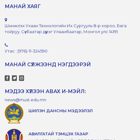
МАНАЙ ХАЯГ
Шинжлэх Ухаан Технологийн Их Сургууль 8-р хороо, Бага
тойруу, Сүхбаатар дүүрэг Улаанбаатар, Монгол улс 14191
Утас : (976)-11-324590
МАНАЙ СҮЛЖЭЭНД НЭГДЭЭРЭЙ
МЭДЭЭ ХҮЛЭЭН АВАХ И-МЭЙЛ:
news@must.edu.mn
ШИЛЭН ДАНСНЫ МЭДЭЭЛЭЛ
АВИЛГАТАЙ ТЭМЦЭХ ГАЗАР