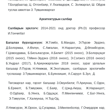
Т.Болдбаатар, Ц. Отгонбаяр, У. Лхагвадорж, С. Золжаргал, Ш. Ойдов
туслах ажилтан З. Түвшинжаргал
А
рхитектурын салбар
Салбарын эрхлэгч:
2014-2021 онд доктор (Ph.D) профессор
И.Гончигбат
Багшлах бүрэлдэхүүн:
Ж.Гомбо, Б.Мандах, Э.Пүрэв- Эрдэнэ,
Д.Болормаа, А.Өэлүн, С.Амгалан, Н.Нарантуяа, Д.Өлзийсүрэн,
Г.Цовоодаваа, Б.Бизъяасүрэн, А.Билигт (2015 оноос), Э.Болорцэцэг
(2015 оноос), Т.Мөнх-Эрдэнэ (2016 оноос), Э.Сэлэнгэ (2016 оноос)
Б.Ундрал (2017), Б.Ариунжаргалан 2018 оноос, зураг урлалын
багшаар Л.Пүрэв, Н.Нямжав, Ж.Энхтүвшин, салбарын эрхлэгчийн
туслахаар З.Түвшинжаргал, Б.Буянхишиг, А.Саруул Б.Зул, Д.
Төгсжаргал нар, гэрээт багшаар З.Оюунбилэг, П.Ариунаа, С.Одон,
Б.Ерөөлт, Б.Тэмүүжин, С.Баяр, С.Цэнд-Аюуш, Ж.Наранцогт,
О.Одбаяр, Б.Уянга, Б.Одцэцэг, П.Мөнгөнчимэг, С.Бат-Уянга,
Э.Тэмүүлэн, Г.Халиунаа, Н.Тод-Од,
Л.Нямсүрэн, Ж.Орхон, Ц.Сугармаа, З.Мөнгөнболор, Г.Очирдорж нар,