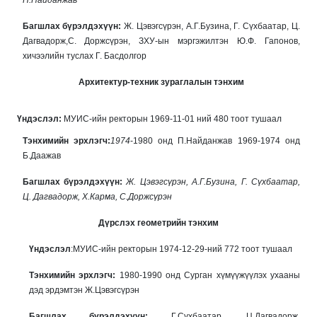
Багшлах бүрэлдэхүүн:
Ж. Цэвэгсүрэн, А.Г.Бузина, Г. Сүхбаатар, Ц.
Дагвадорж,С. Доржсүрэн, ЗХУ-ын мэргэжилтэн Ю.Ф. Гапонов,
хичээлийн туслах Г. Басдолгор
Ар
х
и
тектур-техник зураглалын тэнхим
Үндэслэл:
МУИС-ийн ректорын 1969-11-01 ний 480 тоот тушаал
Т
энхимийн эрхлэгч:
1974
-1980 онд П.Найданжав 1969-1974 онд
Б.Даажав
Багшлах бүрэлдэхүүн:
Ж. Цэвэгсүрэн, А.Г.Бузина, Г. Сүхбаатар,
Ц. Дагвадорж, Х.Карма, С.Доржсүрэн
Д
үрслэх геометрийн тэнхим
Үндэслэл
:МУИС-ийн ректорын 1974-12-29-ний 772 тоот тушаал
Т
энхимийн эрхлэгч:
1980-1990 онд Сурган хүмүүжүүлэх ухааны
дэд эрдэмтэн Ж.Цэвэгсүрэн
Багшлах бүрэлдэхүүн:
Г.Сүхбаатар, Ц.Дагвадорж,