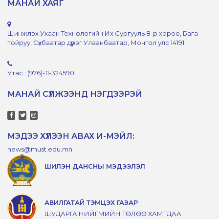
МАНАЙ ХАЯГ
Шинжлэх Ухаан Технологийн Их Сургууль 8-р хороо, Бага
тойруу, Сүхбаатар дүүрэг Улаанбаатар, Монгол улс 14191
Утас : (976)-11-324590
МАНАЙ СҮЛЖЭЭНД НЭГДЭЭРЭЙ
МЭДЭЭ ХҮЛЭЭН АВАХ И-МЭЙЛ:
news@must.edu.mn
ШИЛЭН ДАНСНЫ МЭДЭЭЛЭЛ
АВИЛГАТАЙ ТЭМЦЭХ ГАЗАР
ШУДАРГА НИЙГМИЙН ТӨЛӨӨ ХАМТДАА