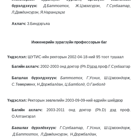
бүрэлдэхүүн:
Д.Баттогтох, Ж.Цэвэгсүрэн, Г.Сүхбаатар,
Л.Дамдинсүрэн, Я.Наранцэцэг
Ахлагч:
З.Биндэръяа
Инженерийн зурагзүйн профессорын баг
Үндэслэл:
ШУТИС-ийн ректорын 2002-04-18-ний 95 тоот тушаал
Багийн ахлагч:
2002-2003 онд доктор (Рh.D)дэд.проф.Г.Сүхбаатар
Багшлах бүрэлдэхүүн:
Баттогтох, Г.Усних, Ш.Цэвээндорж,
С.Төмөрмөнх, Н.Доржбалдан, Ц.Батболд, О.Ганболд
Үндэслэл:
Ректорын зөвлөлийн 2003-09-09-ний өдрийн шийдвэр
Багийн ахлагч:
2003-2011 онд доктор (Ph.D) дэд проф.
О.Алтангэрэл
Багшлах бүрэлдэхүүн:
Г.Сүхбаатар, Г.Усних, Ш.Цэвээндорж,
Д.Баттогтох, Л.Дамдинсүрэн, Н.Доржбалдан,