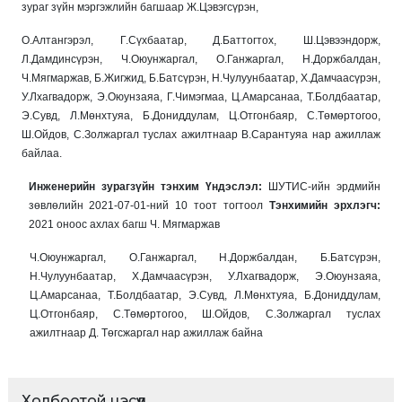
зураг зүйн мэргэжлийн багшаар Ж.Цэвэгсүрэн,
О.Алтангэрэл, Г.Сүхбаатар, Д.Баттогтох, Ш.Цэвээндорж,
Л.Дамдинсүрэн, Ч.Оюунжаргал, О.Ганжаргал, Н.Доржбалдан,
Ч.Мягмаржав, Б.Жигжид, Б.Батсүрэн, Н.Чулуунбаатар, Х.Дамчаасүрэн,
У.Лхагвадорж, Э.Оюунзаяа, Г.Чимэгмаа, Ц.Амарсанаа, Т.Болдбаатар,
Э.Сувд, Л.Мөнхтуяа, Б.Дониддулам, Ц.Отгонбаяр, С.Төмөртогоо,
Ш.Ойдов, С.Золжаргал туслах ажилтнаар В.Сарантуяа нар ажиллаж
байлаа.
Инженерийн зурагзүйн тэнхим Үндэслэл:
ШУТИС-ийн эрдмийн
зөвлөлийн 2021-07-01-ний 10 тоот тогтоол
Т
энхимийн эрхлэгч:
2021 оноос ахлах багш Ч. Мягмаржав
Ч.Оюунжаргал, О.Ганжаргал, Н.Доржбалдан, Б.Батсүрэн,
Н.Чулуунбаатар, Х.Дамчаасүрэн, У.Лхагвадорж, Э.Оюунзаяа,
Ц.Амарсанаа, Т.Болдбаатар, Э.Сувд, Л.Мөнхтуяа, Б.Дониддулам,
Ц.Отгонбаяр, С.Төмөртогоо, Ш.Ойдов, С.Золжаргал туслах
ажилтнаар Д. Төгсжаргал нар ажиллаж байна
Холбоотой цэсүүд