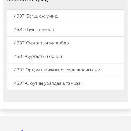
ИЗЗТ-Багш, ажилчид
ИЗЗТ-Түүхэн товчоон
ИЗЗТ-Сургалтын хөтөлбөр
ИЗЗТ-Сургалтын орчин
ИЗЗТ-Эрдэм шинжилгээ, судалгааны ажил
ИЗЗТ-Оюутны уралдаан, тэмцээн