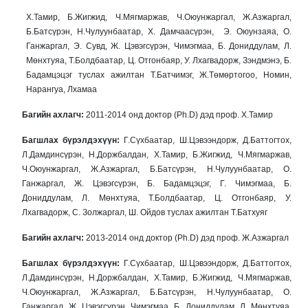
Х.Тамир, Б.Жигжид, Ч.Мягмаржав, Ч.Оюунжаргал, Ж.Азжаргал,
Б.Батсүрэн, Н.Чулуунбаатар, Х. Дамчаасүрэн, Э. Оюунзаяа, О.
Ганжаргал, Э. Сувд, Ж. Цэвэгсүрэн, Чимэгмаа, Б. Дониддулам, Л.
Мөнхтуяа, Т.Болдбаатар, Ц. Отгонбаяр, У. Лхагвадорж, Зэндмэнэ, Б.
Бадамцэцэг туслах ажилтан Т.Батчимэг, Ж.Төмөртогоо, Номин,
Нарангуа, Лхамаа
Багийн ахлагч:
2011-2014 онд доктор (Ph.D) дэд проф. Х.Тамир
Багшлах бүрэлдэхүүн:
Г.Сүхбаатар, Ш.Цэвээндорж, Д.Баттогтох,
Л.Дамдинсүрэн, Н.Доржбалдан, Х.Тамир, Б.Жигжид, Ч.Мягмаржав,
Ч.Оюунжаргал, Ж.Азжаргал, Б.Батсүрэн, Н.Чулуунбаатар, О.
Ганжаргал, Ж. Цэвэгсүрэн, Б. Бадамцэцэг, Г. Чимэгмаа, Б.
Дониддулам, Л. Мөнхтуяа, Т.Болдбаатар, Ц. Отгонбаяр, У.
Лхагвадорж, С. Золжаргал, Ш. Ойдов туслах ажилтан Т.Батхуяг
Багийн ахлагч:
2013-2014 онд доктор (Ph.D) дэд проф. Ж.Азжаргал
Багшлах бүрэлдэхүүн:
Г.Сүхбаатар, Ш.Цэвээндорж, Д.Баттогтох,
Л.Дамдинсүрэн, Н.Доржбалдан, Х.Тамир, Б.Жигжид, Ч.Мягмаржав,
Ч.Оюунжаргал, Ж.Азжаргал, Б.Батсүрэн, Н.Чулуунбаатар, О.
Ганжаргал, Ж. Цэвэгсүрэн, Чимэгмаа, Б. Дониддулам, Л. Мөнхтуяа,