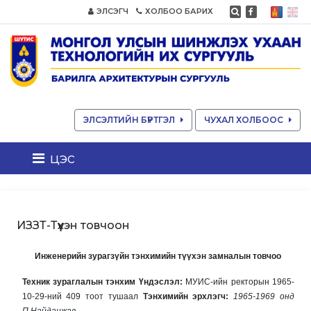
ЭЛСЭГЧ
ХОЛБОО БАРИХ
ЭЛСЭЛТИЙН БҮРТГЭЛ
ЧУХАЛ ХОЛБООС
цэс
ИЗЗТ-Түүхэн товчоон
Инженерийн зурагзүйн тэнхимийн түүхэн замналын товчоо
Т
ехник зураглалын тэнхим
Үндэслэл:
МУИС-ийн ректорын 1965-
10-29-ний 409 тоот тушаал
Тэнхимийн эрхлэгч:
1965-1969 онд
П.Найданжав