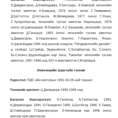
Л.Дамдинсүрэн, Д.Бямбадаваа, Л.Батсуурь, Э.Намсрай, хичээлийн
туслах ажилтан Н.Бумцэнд, 1976 оноос эхпэн С.Төмөрмөнх,
Д.Баттогтох, Д.Аптансүх, Ж.Мягмаржав, 1977 оноос Г.Усних,
С.Чулуунбаатар, хичээлийн туслах ажилтан Наранцэцэг, 1978
оноос Ш.Цэвээндорж, М.Очирбат, А.С.Башкуева, хичээлийн туслах
ажилтан Д.Ганцэцэг, 1983 оноос хичээлийн туслах ажилтан
Ц.Даваасүрэн, Б.Нарангэрэл, Урангоо, Г.Нарантуяа, Ягаан,
Х.Цэрэнбадам 1994 онд шинээр нээгдсэн "Үйлдвэрлэлийн дизайн"-
ы салбарт Ц.Сүмбэр, Эрдэнэбилэг, С.Болдбаатар, Бц. Сэлэнгэ,
Бх.Сэлэнгэ.Эрдэнэбадрах нар багш, Түмэнбат хичээлийн туслах
ажилтан, 1987-1988 онд ЗХУ-н мэргэжилтэн СМ.Шевцов
Инженерийн зурагзүйн тэнхим
Үндэслэл:
ПДС-ийн ректорын 1991-04-26-ний тушаал
Тэнхмийн эрхпэгч:
Ц.Дагвадорж 1990-1999 онд
Багшлах бүрэлдэхүүн:
О.Ганболд, Б.Ганбаатар 1993,
Н.Доржбалдан 1994, О.Ганжаргал 1995, Ц.Батболд 1996, Х.Тамир,
Ш.Гомбодорж, П.Ширчинсүрэн, Э.Нинжгарав нар 1998 оноос
шинээр орж ажилласан.