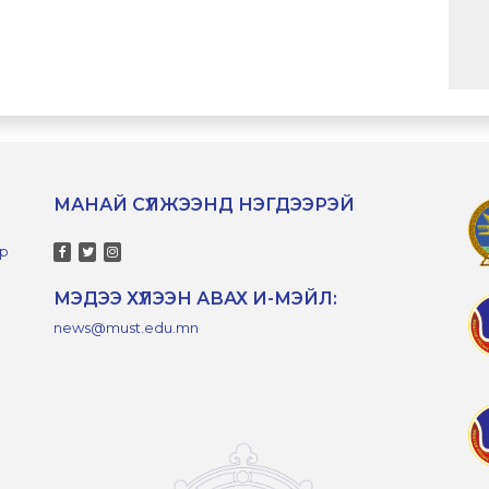
МАНАЙ СҮЛЖЭЭНД НЭГДЭЭРЭЙ
-р
МЭДЭЭ ХҮЛЭЭН АВАХ И-МЭЙЛ:
news@must.edu.mn