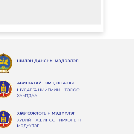
ШИЛЭН ДАНСНЫ МЭДЭЭЛЭЛ
АВИЛГАТАЙ ТЭМЦЭХ ГАЗАР
ШУДАРГА НИЙГМИЙН ТӨЛӨӨ
ХАМТДАА
ХӨРӨНГӨ, ОРЛОГЫН МЭДҮҮЛЭГ
ХУВИЙН АШИГ СОНИРХОЛЫН
МЭДҮҮЛЭГ