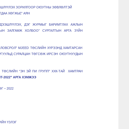
ЭЭШЛҮҮЛЭХ ЗОРИЛГООР ОЮУТНЫ ЗӨВЛӨЛТЭЙ
ТДАА ХӨГЖЬЕ” АЯН
 ДЭЭШЛҮҮЛЭХ, ДЭГ ЖУРМЫГ БАРИМТЛАХ АЖЛЫН
РЫН ЗАЛГАМЖ ХОЛБОО” СУРГАЛТЫН АРГА ЗҮЙН
ОЛОВСРОЛ” MJEED ТӨСЛИЙН ХҮРЭЭНД ХАМТАРСАН
РГУУЛЬД СУРАЛЦАН ТӨГСӨЖ ИРСЭН ОЮУТНУУДЫН
Г ТӨСЛИЙН “ЭН ЭЙ ПИ ГРУПП” ХХК-ТАЙ ХАМТРАН
NT-2022” АРГА ХЭМЖЭЭ
 – 2022
ИЙН ҮЗЛЭГ