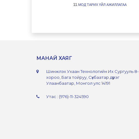
11.
МОД ТАРИ
Х ҮЙЛ АЖИЛЛАГАА
МАНАЙ ХАЯГ
Шинжлэх Ухаан Технологийн Их Сургууль 8
хороо, Бага тойруу, Сүхбаатар дүүрэг
Улаанбаатар, Монгол улс 14191
Утас : (976)-11-324590