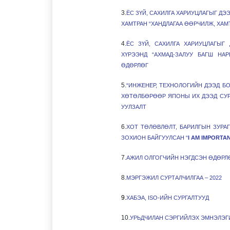
3.
ЁС ЗҮЙ, САХИЛГА ХАРИУЦЛАГЫГ Д
ХАМТРАН “ХАНДЛАГАА ӨӨРЧИЛЖ, ХАМ
4.
ЁС ЗҮЙ, САХИЛГА ХАРИУЦЛАГЫГ
ХҮРЭЭНД “АХМАД-ЗАЛУУ БАГШ НА
ӨДӨРЛӨГ
5.
“ИНЖЕНЕР, ТЕХНОЛОГИЙН ДЭЭД Б
ХӨТӨЛБӨРӨӨР ЯПОНЫ ИХ ДЭЭД СУ
УУЛЗАЛТ
6.
ХОТ ТӨЛӨВЛӨЛТ, БАРИЛГЫН ЗУРА
ЗОХИОН БАЙГУУЛСАН “
I AM IMPORTA
7.
АЖИЛ ОЛГОГЧИЙН НЭГДСЭН ӨДӨРЛӨГ
8.
МЭРГЭЖИЛ СУРТАЛЧИЛГАА – 2022
9.
ХАБЭА, ISO-ИЙН СУРГАЛТУУД
10.
УРЬДЧИЛАН СЭРГИЙЛЭХ ЭМНЭЛЭГ