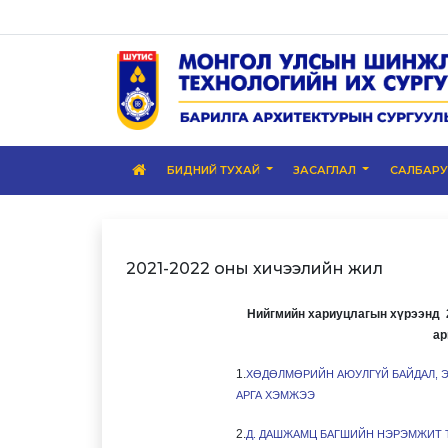
БИДНИЙ ТУХАЙ
ЗАСАГЛАЛ
САЛБАР
2021-2022 оны хичээлийн жил
Нийгмийн хариуцлагын хүрээнд 
ар
1.
ХӨДӨЛМӨРИЙН АЮУЛГҮЙ БАЙДАЛ, ЭР
АРГА ХЭМЖЭЭ
2.
Д. ДАШЖАМЦ БАГШИЙН НЭРЭМЖИТ