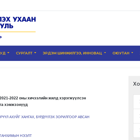
УУД
СУРГАЛТ
ЭРДЭМ ШИНЖИЛГЭЭ, ИННОВАЦ
ОЮУТАН
Хо
2021-2022 оны хичээлийн жилд хэрэгжүүлсэн
га хэмжээнүүд
ҮҮЛ АХУЙГ ХАНГАХ, БҮРДҮҮЛЭХ ЗОРИЛГООР АВСАН
 ТАНХИМЫН НЭЭЛТ