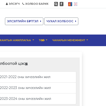
ЭЛСЭГЧ
ХОЛБОО БАРИХ
ЭЛСЭЛТИЙН БҮРТГЭЛ
ЧУХАЛ ХОЛБООС
ХАМТЫН АЖИЛЛАГАА
ТӨСӨЛ
ЧАНАРЫН МЕНЕЖМЕНТ
лбоотой цэсүүд
2021-2022 оны хичээлийн жил
2022-2023 оны хичээлийн жил
2023-2024 оны хичээлийн жил