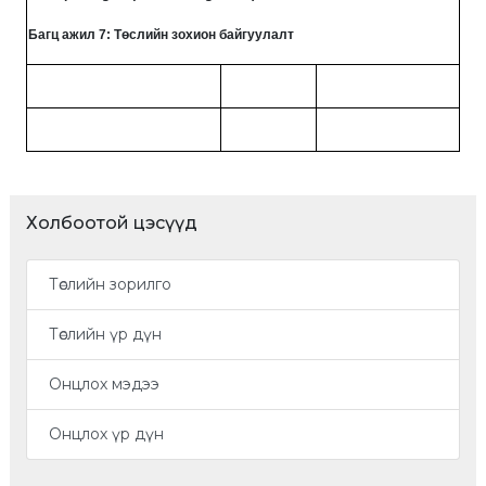
Багц ажил 7: Төслийн зохион байгуулалт
Холбоотой цэсүүд
Төслийн зорилго
Төслийн үр дүн
Онцлох мэдээ
Онцлох үр дүн