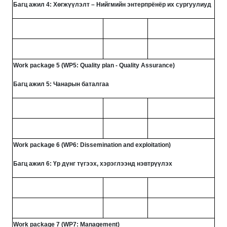
Багц ажил 4: Хөгжүүлэлт – Нийгмийн энтерпрёнёр их сургуулиуд
Work package 5 (WP5: Quality plan - Quality Assurance)
Багц ажил 5: Чанарын баталгаа
Work package 6 (WP6: Dissemination and exploitation)
Багц ажил 6: Үр дүнг түгээх, хэрэглээнд нэвтрүүлэх
Work package 7 (WP7: Management)