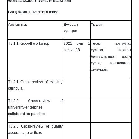
Work package 1 (WP1: Preparation)
Багц ажил 1: Бэлтгэл ажил
Ажлын нэр
Дууссан
Үр дүн
хугацаа
T1.1.1 Kick-off workshop
2021 оны 1
Төсөл эхлүүлэх
сарын 18
уулзалт зохион
байгуулагдаж ажил
үүрэг, төлөвлөгөөг
хэлэлцэв.
T1.2.1 Cross-review of existing
curricula
T1.2.2 Cross-review of
university-enterprise
collaboration practices
T1.2.3 Cross-review of quality
assurance practices