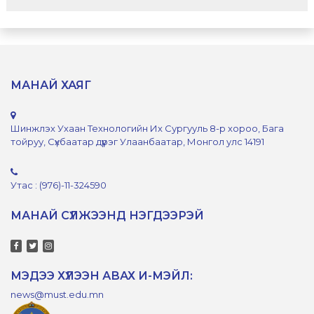
МАНАЙ ХАЯГ
Шинжлэх Ухаан Технологийн Их Сургууль 8-р хороо, Бага
тойруу, Сүхбаатар дүүрэг Улаанбаатар, Монгол улс 14191
Утас : (976)-11-324590
МАНАЙ СҮЛЖЭЭНД НЭГДЭЭРЭЙ
МЭДЭЭ ХҮЛЭЭН АВАХ И-МЭЙЛ:
news@must.edu.mn