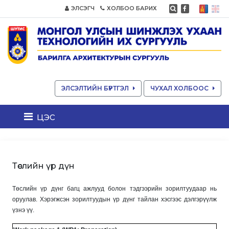
ЭЛСЭГЧ
ХОЛБОО БАРИХ
ЭЛСЭЛТИЙН БҮРТГЭЛ
ЧУХАЛ ХОЛБООС
цэс
Төслийн үр дүн
Төслийн үр дүнг багц ажлууд болон тэдгээрийн зорилтуудаар нь
оруулав. Хэрэгжсэн зорилтуудын үр дүнг тайлан хэсгээс дэлгэрүүлж
үзнэ үү.