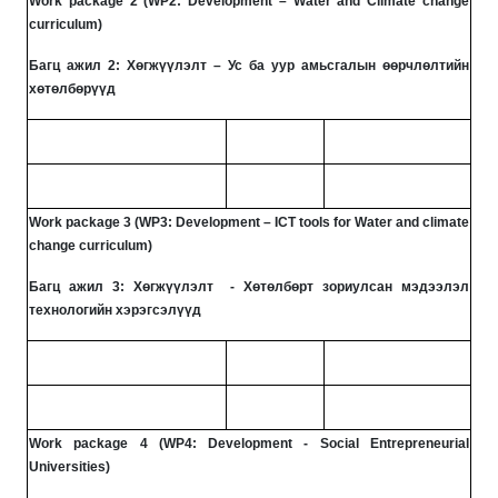
Work package 2 (WP2: Development – Water and Climate change
curriculum)
Багц ажил 2: Хөгжүүлэлт – Ус ба уур амьсгалын өөрчлөлтийн
хөтөлбөрүүд
Work package 3 (WP3: Development – ICT tools for Water and climate
change curriculum)
Багц ажил 3: Хөгжүүлэлт - Хөтөлбөрт зориулсан мэдээлэл
технологийн хэрэгсэлүүд
Work package 4 (WP4: Development - Social Entrepreneurial
Universities)