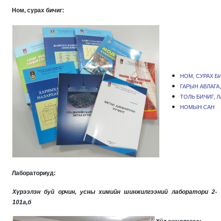
Ном, сурах бичиг:
НОМ, СУРАХ Б
ГАРЫН АВЛАГА
ТОЛЬ БИЧИГ, 
НОМЫН САН
Лабораториуд:
Хүрээлэн буй орчин,
усны химийн шинжилгээний лаборатори 2-
101a,б