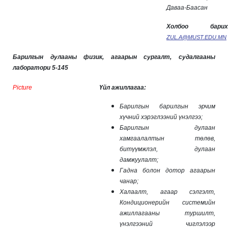
Даваа-Баасан
Холбоо барих
ZUL.A@MUST.EDU.MN
Барилгын дулааны физик, агаарын сургалт, судалгааны
лаборатори 5-145
Picture
Үйл ажиллагаа:
Барилгын барилгын эрчим
хүчний хэрэглээний үнэлгээ;
Барилгын дулаан
хамгаалалтын төлөв,
битүүмжлэл, дулаан
дамжуулалт;
Гадна болон дотор агаарын
чанар;
Халаалт, агаар сэлгэлт,
Кондиционерийн системийн
ажиллагааны туршилт,
үнэлгээний чиглэлээр