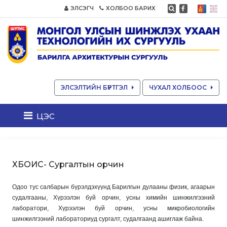
ЭЛСЭГЧ
ХОЛБОО БАРИХ
ЭЛСЭЛТИЙН БҮРТГЭЛ
ЧУХАЛ ХОЛБООС
цэс
ХБОИС- Сургалтын орчин
Одоо тус салбарын бүрэлдэхүүнд Барилгын дулааны физик, агаарын
судалгааны, Хүрээлэн буй орчин, усны химийн шинжилгээний
лаборатори, Хүрээлэн буй орчин, усны микробиологийн
шинжилгээний лабораториуд сургалт, судалгаанд ашиглаж байна.