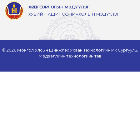
ХӨРӨНГӨ, ОРЛОГЫН МЭДҮҮЛЭГ
ХУВИЙН АШИГ СОНИРХОЛЫН МЭДҮҮЛЭГ
© 2026 Монгол Улсын Шинжлэх Ухаан Технологийн Их Сургууль,
Мэдээллийн технологийн төв