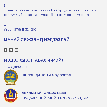
Шинжлэх Ухаан Технологийн Их Сургууль 8-р хороо, Бага
тойруу, Сүхбаатар дүүрэг Улаанбаатар, Монгол улс 14191
Утас : (976)-11-324590
МАНАЙ СҮЛЖЭЭНД НЭГДЭЭРЭЙ
МЭДЭЭ ХҮЛЭЭН АВАХ И-МЭЙЛ:
news@must.edu.mn
ШИЛЭН ДАНСНЫ МЭДЭЭЛЭЛ
АВИЛГАТАЙ ТЭМЦЭХ ГАЗАР
ШУДАРГА НИЙГМИЙН ТӨЛӨӨ ХАМТДАА