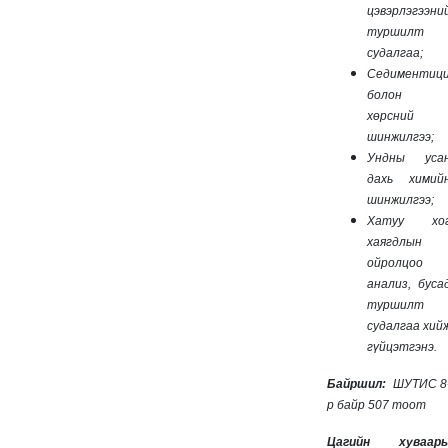
цэвэрлэгээни
туршилт
судалгаа;
Седиментиц
болон
хөрсний
шинжилгээ;
Ундны уса
дахь химий
шинжилгээ;
Хатуу хо
хаягдлын
ойролцоо
анализ, буса
туршилт
судалгаа хий
гүйцэтгэнэ.
Байршил:
ШУТИС 8
р байр 507 тоот
Цагийн хуваарь