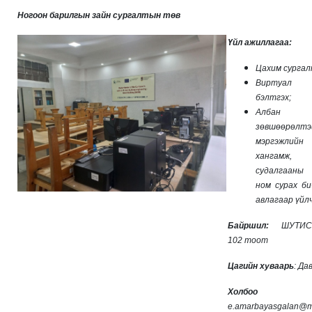
Ногоон барилгын зайн сургалтын төв
Үйл ажиллагаа:
Цахим сургал
Виртуал
бэлтгэх;
Албан
зөвшөөрөлтэ
мэргэжлийн
хангамж
судалгааны 
ном сурах би
авлагаар үйл
Байршил:
ШУТИС
102 тоот
Цагийн хуваарь
: Да
Холбоо б
e.amarbayasgalan@m