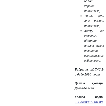
болон
хөрсний
шинжилгээ;
Ундны усан
дахь химийн
шинжилгээ;
Хатуу хог
хаягдлын
ойролцоо
анализ, бусад
туршилт
судалгаа хийж
гүйцэтгэнэ.
Байршил:
ШУТИС 2-
р байр 101б тоот
Цагийн хуваарь
:
Даваа-Баасан
Холбоо барих
:
ZUL.A@MUST.EDU.MN