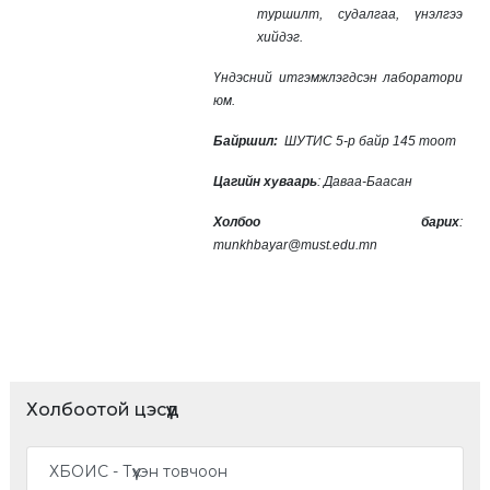
туршилт, судалгаа, үнэлгээ
хийдэг.
Үндэсний итгэмжлэгдсэн лаборатори
юм.
Байршил:
ШУТИС 5-р байр 145 тоот
Цагийн хуваарь
: Даваа-Баасан
Холбоо барих
:
munkhbayar@must.edu.mn
Холбоотой цэсүүд
ХБОИС - Түүхэн товчоон