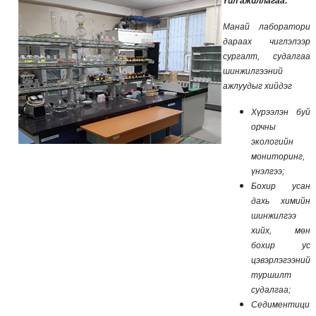
Үйл ажиллагаа:
Манай лаборатори
дараах чиглэлээр
сургалт, судалгаа
шинжилгээний
ажлуудыг хийдэг
Хүрээлэн буй
орчны
экологийн
мониторинг,
үнэлгээ;
Бохир усан
дахь химийн
шинжилгээ
хийх, мөн
бохир ус
цэвэрлэгээний
туршилт
судалгаа;
Седиментици