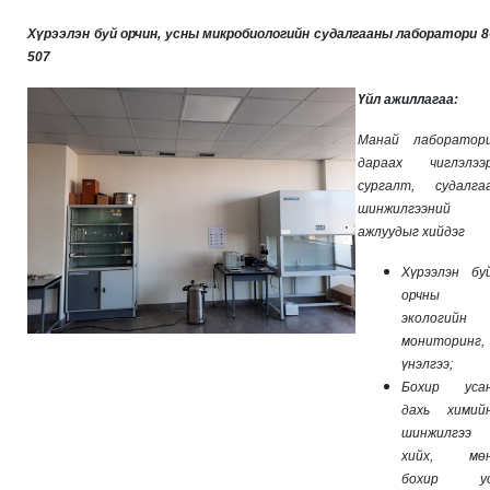
Хүрээлэн буй орчин,
усны микробиологийн судалгааны лаборатори 8
507
Үйл ажиллагаа:
Манай лаборатор
дараах чиглэлээ
сургалт, судалга
шинжилгээний
ажлуудыг хийдэг
Хүрээлэн бу
орчны
экологийн
мониторинг,
үнэлгээ;
Бохир уса
дахь химий
шинжилгээ
хийх, мө
бохир у