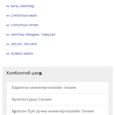
>>
БАГШ, АЖИЛЧИД
>>
СУРГАЛТЫН АЖИЛ
>>
СУРГАЛТЫН ОРЧИН
>>
ОЮУТНЫ УРАЛДААН, ТЭМЦЭЭН
>>
ЭЛСЭЛТ, ТӨГСӨЛТ
>>
ХОЛБОО БАРИХ
Холбоотой цэсүүд
Барилгын инженерчлэлийн тэнхим
Архитектурын тэнхим
Хүрээлэн буй орчны инженерчлэлийн тэнхим