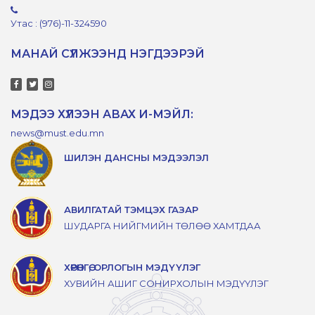
Утас : (976)-11-324590
МАНАЙ СҮЛЖЭЭНД НЭГДЭЭРЭЙ
МЭДЭЭ ХҮЛЭЭН АВАХ И-МЭЙЛ:
news@must.edu.mn
ШИЛЭН ДАНСНЫ МЭДЭЭЛЭЛ
АВИЛГАТАЙ ТЭМЦЭХ ГАЗАР
ШУДАРГА НИЙГМИЙН ТӨЛӨӨ ХАМТДАА
ХӨРӨНГӨ, ОРЛОГЫН МЭДҮҮЛЭГ
ХУВИЙН АШИГ СОНИРХОЛЫН МЭДҮҮЛЭГ