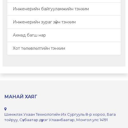
Инженерийн байгууламжийн тэнхим
Инженерийн зураг зүйн тэнхим
Ахмад багш нар
Хот төлөвлөлтийн тэнхим
МАНАЙ ХАЯГ
Шинжлэх Ухаан Технологийн Их Сургууль 8-р хороо, Бага
тойруу, Сүхбаатар дүүрэг Улаанбаатар, Монгол улс 14191