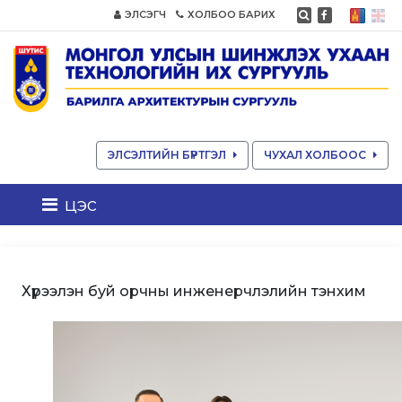
ЭЛСЭГЧ
ХОЛБОО БАРИХ
ЭЛСЭЛТИЙН БҮРТГЭЛ
ЧУХАЛ ХОЛБООС
цэс
Хүрээлэн буй орчны инженерчлэлийн тэнхим