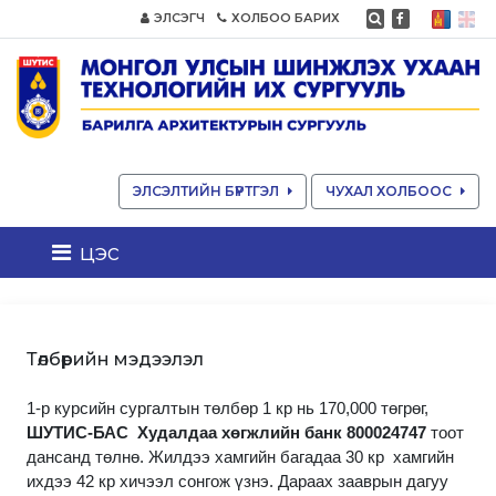
ЭЛСЭГЧ
ХОЛБОО БАРИХ
ЭЛСЭЛТИЙН БҮРТГЭЛ
ЧУХАЛ ХОЛБООС
цэс
Төлбөрийн мэдээлэл
1-р курсийн сургалтын төлбөр 1 кр нь 170,000 төгрөг,
ШУТИС-БАС Худалдаа хөгжлийн банк 800024747
тоот
дансанд төлнө. Жилдээ хамгийн багадаа 30 кр хамгийн
ихдээ 42 кр хичээл сонгож үзнэ. Дараах зааврын дагуу