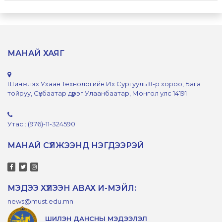
МАНАЙ ХАЯГ
Шинжлэх Ухаан Технологийн Их Сургууль 8-р хороо, Бага
тойруу, Сүхбаатар дүүрэг Улаанбаатар, Монгол улс 14191
Утас : (976)-11-324590
МАНАЙ СҮЛЖЭЭНД НЭГДЭЭРЭЙ
МЭДЭЭ ХҮЛЭЭН АВАХ И-МЭЙЛ:
news@must.edu.mn
ШИЛЭН ДАНСНЫ МЭДЭЭЛЭЛ