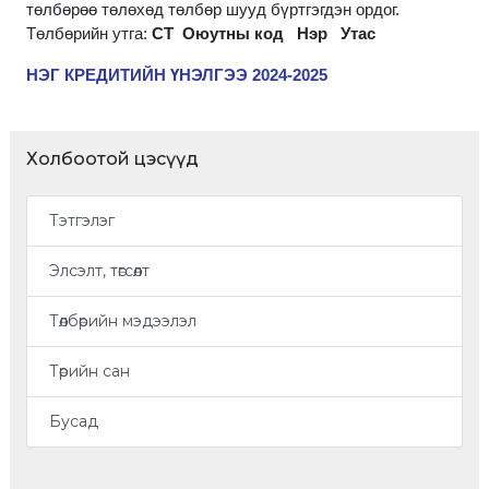
төлбөрөө төлөхөд төлбөр шууд бүртгэгдэн ордог.
Төлбөрийн утга:
CT
Оюутны код Нэр Утас
НЭГ КРЕДИТИЙН ҮНЭЛГЭЭ 2024-2025
Холбоотой цэсүүд
Тэтгэлэг
Элсэлт, төгсөлт
Төлбөрийн мэдээлэл
Төрийн сан
Бусад