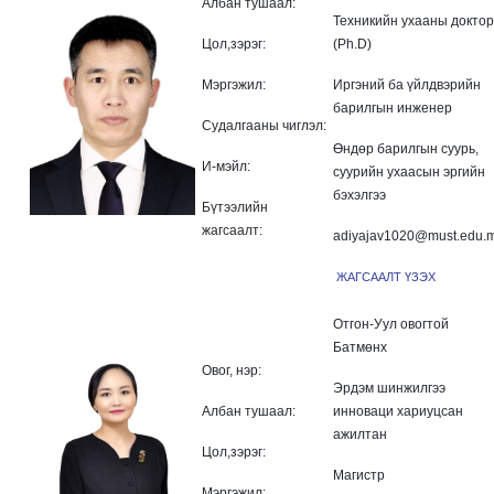
Албан тушаал:
Техникийн ухааны доктор
Цол,зэрэг:
(Ph.D)
Мэргэжил:
Иргэний ба үйлдвэрийн
барилгын инженер
Судалгааны чиглэл:
Өндөр барилгын суурь,
И-мэйл:
суурийн ухаасын эргийн
бэхэлгээ
Бүтээлийн
жагсаалт:
adiyajav1020@must.edu.
ЖАГСААЛТ ҮЗЭХ
Отгон-Уул овогтой
Батмөнх
Овог, нэр:
Эрдэм шинжилгээ
Албан тушаал:
инноваци хариуцсан
ажилтан
Цол,зэрэг:
Магистр
Мэргэжил: