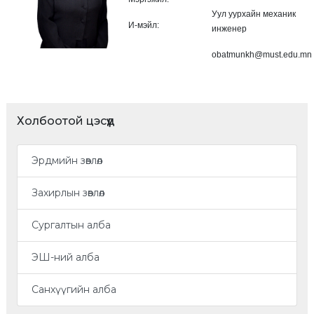
Уул уурхайн механик
И-мэйл:
инженер
obatmunkh@must.edu.mn
Холбоотой цэсүүд
Эрдмийн зөвлөл
Захирлын зөвлөл
Сургалтын алба
ЭШ-ний алба
Санхүүгийн алба