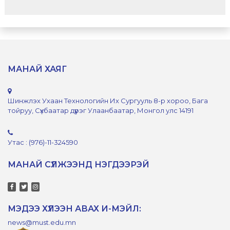
МАНАЙ ХАЯГ
Шинжлэх Ухаан Технологийн Их Сургууль 8-р хороо, Бага
тойруу, Сүхбаатар дүүрэг Улаанбаатар, Монгол улс 14191
Утас : (976)-11-324590
МАНАЙ СҮЛЖЭЭНД НЭГДЭЭРЭЙ
МЭДЭЭ ХҮЛЭЭН АВАХ И-МЭЙЛ:
news@must.edu.mn