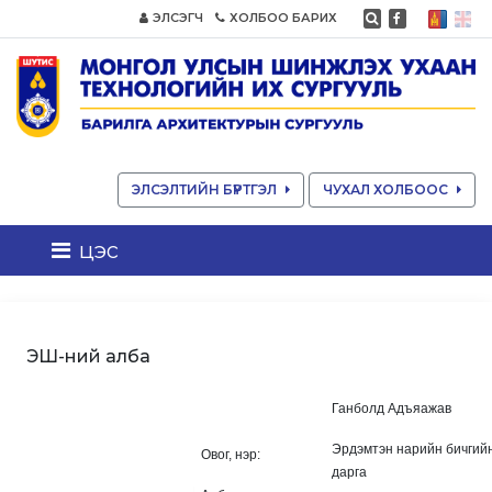
ЭЛСЭГЧ
ХОЛБОО БАРИХ
ЭЛСЭЛТИЙН БҮРТГЭЛ
ЧУХАЛ ХОЛБООС
цэс
ЭШ-ний алба
Ганболд Адъяажав
Эрдэмтэн нарийн бичгий
Овог, нэр:
дарга