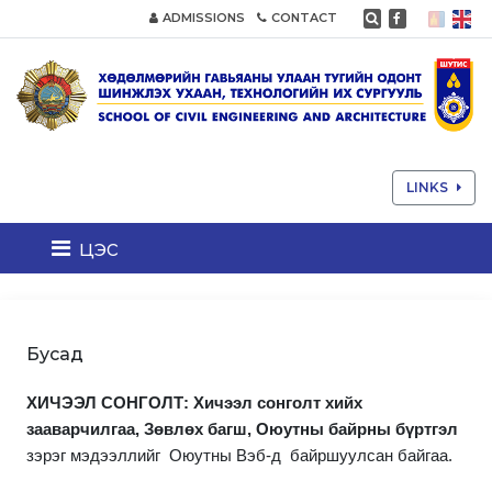
ADMISSIONS
CONTACT
LINKS
цэс
Бусад
ХИЧЭЭЛ СОНГОЛТ: Хичээл сонголт хийх
зааварчилгаа, Зөвлөх багш, Оюутны байрны бүртгэл
зэрэг мэдээллийг Оюутны
B
эб-д байршуулсан байгаа.