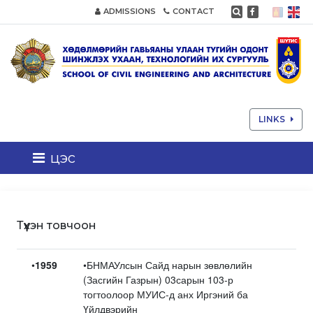
ADMISSIONS
CONTACT
LINKS
цэс
Түүхэн товчоон
•
1959
•БНМАУлсын Сайд нарын зөвлөлийн
(Засгийн Газрын) 03сарын 103-р
тогтоолоор МУИС-д анх Иргэний ба
Үйлдвэрийн