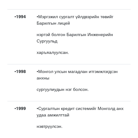
•
1994
•Мэргэжил сургалт үйлдвэрийн төвийг
Барилгын лицей
нэртэй болгон Барилгын Инженерийн
Сургуульд
харъяалуулсан.
•
1998
•Монгол улсын магадлан итгэмжлэгдсэн
анхны
сургуулиудын нэг болсон.
•
1999
•Сургалтын кредит системийг Монголд анх
удаа амжилттай
нэвтрүүлсэн.