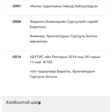
•
2001
•Анхны судалгааны төвүүд байгуулагдсан
•
2008
•Барилга Инженерийн Сургуулийн нэрийг
Барилгын
Инженер, Архитектурын Сургууль болгон
өөрчилсөн.
•
2014
•ШУТИС-ийн Ректорын 2014 оны 06 сарын
11-ний А/102
тоот тушаалаар Барилга, Архитектурын
Сургууль болсон.
Холбоотой цэсүүд