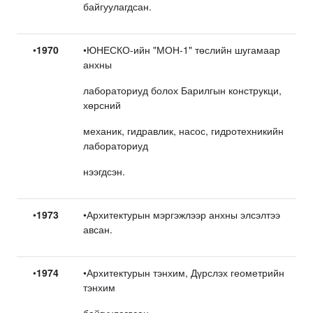
байгуулагдсан.
•
1970
•ЮНЕСКО-ийн "МОН-1" төслийн шугамаар
анхны
лабораториуд болох Барилгын конструкци,
хөрсний
механик, гидравлик, насос, гидротехникийн
лабораториуд
нээгдсэн.
•
1973
•Архитектурын мэргэжлээр анхны элсэлтээ
авсан.
•
1974
•Архитектурын тэнхим, Дүрслэх геометрийн
тэнхим
байгуулагдсан.