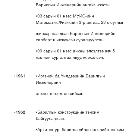
Барилгын Инженерийн ангийг нээсэн.
•03 сарын 01 нээс МУИС-ийн
Математик,Физикийн 3-р ангиас 23 оюутныг
шинээр нээгдсэн Барилгын Инженерийн
салбарт шилжүүлэн суралцуулсан.
•09 сарын 01 нээс анхны элсэлтээ авч 5
жилийн сургалтаа явуулж эхэлсэн.
•
1961
•Иргэний ба Үйлдвэрийн Барилгын
Инженерийн
анхны төгсөлтөө хийсэн.
•
1962
•Барилгын конструкцийн тэнхим
байгуулагдсан.
•Архитектур, барилга үйлдвэрлэлийн тэнхим