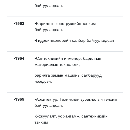
байгуулагдсан.
•
1963
•Барилгын конструкцийн тэнхим
байгуулагдсан.
•Гидроинженерийн салбар байгуулагдсан
•
1964
•Сантехникийн инженер, барилгын
материалын технологи,
барилга замын машины салбарууд
нээгдсэн.
•
1969
•Архитектур, Техникийн зураглалын тэнхим
байгуулагдсан.
•Усжуулалт, ус хангамж, сантехникийн
тэнхим