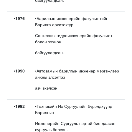
•
1976
•Барилгын инженерийн факультетийг
Барилга архитектур,
Сантехник гидроинженерийн факультет
болон зохион
байгуулагдсан.
•
1990
•Автозамын барилгын инженер мэргэжлээр
анхны элсэлтээ
авч эхэлсэн
•
1992
•Техникийн Их Сургуулийн бүрэлдхүүнд
Барилгын
Инженерийн Сургууль нэртэй бие даасан
сургууль болсон.