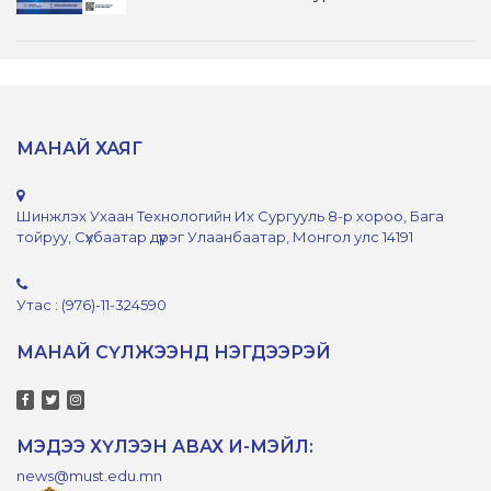
МАНАЙ ХАЯГ
Шинжлэх Ухаан Технологийн Их Сургууль 8-р хороо, Бага
тойруу, Сүхбаатар дүүрэг Улаанбаатар, Монгол улс 14191
Утас : (976)-11-324590
МАНАЙ СҮЛЖЭЭНД НЭГДЭЭРЭЙ
МЭДЭЭ ХҮЛЭЭН АВАХ И-МЭЙЛ:
news@must.edu.mn