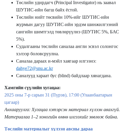
Төслийн удирдагч (Principal Investigator) нь заавал
ШУТИС-ийн багш байх ёстой.
Төслийн нийт төсвийн 10%-ийг ШУТИС-ийн
журмын дагуу ШУТИС-ийн эрдэм шинжилгээний
сангийн шимтгэлд төвлөрүүлнэ (
ШУТИС
5%, БАС
5%).
Судалгааны төслийн саналаа англи эсвэл солонгос
хэлээр боловсруулна.
Саналаа дараах и-мэйл хаягаар илгээнэ:
dahye72@snu.ac.kr
Саналууд хараат бус (blind) байдлаар хянагдана.
Хамгийн сүүлийн хугацаа:
2025 оны 7-р сарын 31 (Пүрэв), 17:00 (Улаанбаатарын
цагаар)
Анхааруулга: Хугацаа хэтэрсэн материал хүлээн авахгүй.
Материалаа 1–2 хоногийн өмнө илгээхийг зөвлөж байна.
Төслийн материалыг хүлээн авсны дараа