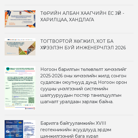
ТӨРИЙН АЛБАН ХААГЧИЙН ЁС ЗҮЙ -
ХАРИЛЦАА, ХАНДЛАГА
ТОГТВОРТОЙ ХӨГЖИЛ, ХОТ БА
ХҮРЭЭЛЭН БУЙ ИНЖЕНЕРЧЛЭЛ 2026
Ногоон барилгын төлөвлөлт хичээлийг
2025-2026 оны хичээлийн жилд сонгон
судалсан оюутнууд дунд Ногоон орон
сууцны үнэлгээний системийн
шалгууруудын постер танилцуулгын
шагналт уралдаан зарлаж байна.
Барилга байгууламжийн XVIII
геотекникийн асуудлууд эрдэм
шинжилгээний бага хурал