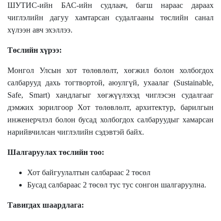
ШУТИС-ийн БАС-ийн судлаач, багш нараас дараах
чиглэлийн дагуу хамтарсан судалгааны төслийн санал
хүлээн авч эхэллээ.
Төслийн хүрээ:
Монгол Улсын хот төлөвлөлт, хөгжил болон холбогдох
салбарууд дахь тогтвортой, аюулгүй, ухаалаг (Sustainable,
Safe, Smart) хандлагыг хөгжүүлэхэд чиглэсэн судалгааг
дэмжих зорилгоор Хот төлөвлөлт, архитектур, барилгын
инженерчлэл болон бусад холбогдох салбаруудыг хамарсан
нарийвчилсан чиглэлийн сэдэвтэй байх.
Шалгаруулах төслийн тоо:
Хот байгуулалтын салбараас 2 төсөл
Бусад салбараас 2 төсөл тус тус сонгон шалгаруулна.
Тавигдах шаардлага: