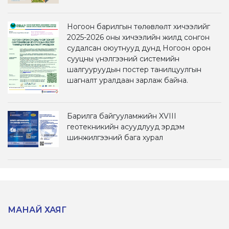
Ногоон барилгын төлөвлөлт хичээлийг
2025-2026 оны хичээлийн жилд сонгон
судалсан оюутнууд дунд Ногоон орон
сууцны үнэлгээний системийн
шалгууруудын постер танилцуулгын
шагналт уралдаан зарлаж байна.
Барилга байгууламжийн XVIII
геотекникийн асуудлууд эрдэм
шинжилгээний бага хурал
МАНАЙ ХАЯГ