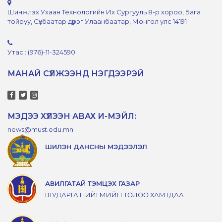
Шинжлэх Ухаан Технологийн Их Сургууль 8-р хороо, Бага
тойруу, Сүхбаатар дүүрэг Улаанбаатар, Монгол улс 14191
Утас : (976)-11-324590
МАНАЙ СҮЛЖЭЭНД НЭГДЭЭРЭЙ
МЭДЭЭ ХҮЛЭЭН АВАХ И-МЭЙЛ:
news@must.edu.mn
ШИЛЭН ДАНСНЫ МЭДЭЭЛЭЛ
АВИЛГАТАЙ ТЭМЦЭХ ГАЗАР
ШУДАРГА НИЙГМИЙН ТӨЛӨӨ ХАМТДАА