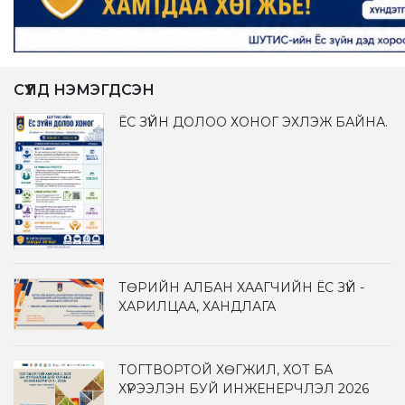
СҮҮЛД НЭМЭГДСЭН
ЁС ЗҮЙН ДОЛОО ХОНОГ ЭХЛЭЖ БАЙНА.
ТӨРИЙН АЛБАН ХААГЧИЙН ЁС ЗҮЙ -
ХАРИЛЦАА, ХАНДЛАГА
ТОГТВОРТОЙ ХӨГЖИЛ, ХОТ БА
ХҮРЭЭЛЭН БУЙ ИНЖЕНЕРЧЛЭЛ 2026