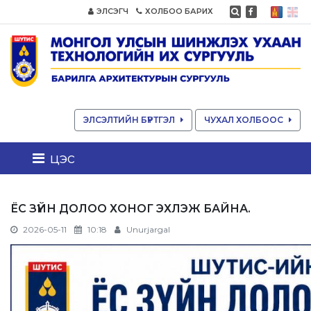
ЭЛСЭГЧ
ХОЛБОО БАРИХ
ЭЛСЭЛТИЙН БҮРТГЭЛ
ЧУХАЛ ХОЛБООС
цэс
ЁС ЗҮЙН ДОЛОО ХОНОГ ЭХЛЭЖ БАЙНА.
2026-05-11
10:18
Unurjargal