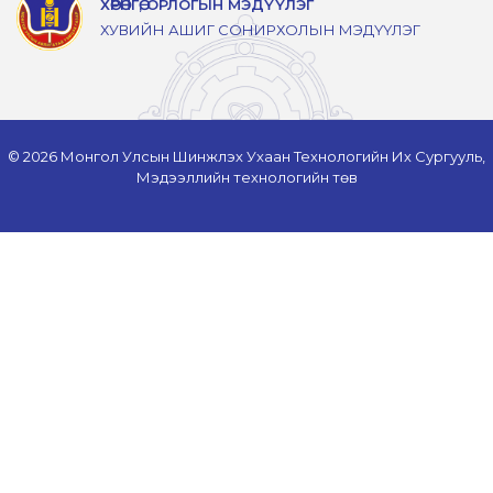
ХӨРӨНГӨ, ОРЛОГЫН МЭДҮҮЛЭГ
ХУВИЙН АШИГ СОНИРХОЛЫН МЭДҮҮЛЭГ
© 2026 Монгол Улсын Шинжлэх Ухаан Технологийн Их Сургууль,
Мэдээллийн технологийн төв