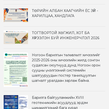
ТӨРИЙН АЛБАН ХААГЧИЙН ЁС ЗҮЙ -
ХАРИЛЦАА, ХАНДЛАГА
ТОГТВОРТОЙ ХӨГЖИЛ, ХОТ БА
ХҮРЭЭЛЭН БУЙ ИНЖЕНЕРЧЛЭЛ 2026
Ногоон барилгын төлөвлөлт хичээлийг
2025-2026 оны хичээлийн жилд сонгон
судалсан оюутнууд дунд Ногоон орон
сууцны үнэлгээний системийн
шалгууруудын постер танилцуулгын
шагналт уралдаан зарлаж байна.
Барилга байгууламжийн XVIII
геотекникийн асуудлууд эрдэм
шинжилгээний бага хурал