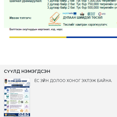
СҮҮЛД НЭМЭГДСЭН
ЁС ЗҮЙН ДОЛОО ХОНОГ ЭХЛЭЖ БАЙНА.