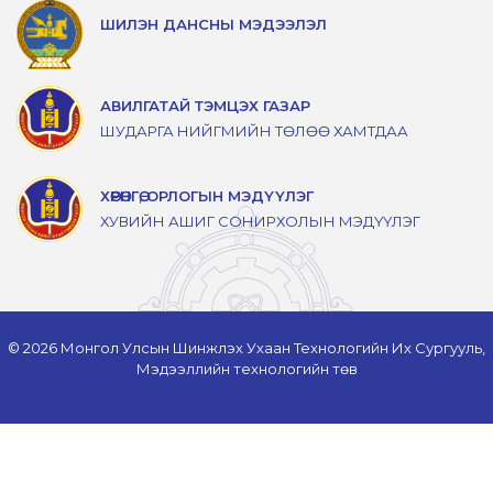
ШИЛЭН ДАНСНЫ МЭДЭЭЛЭЛ
АВИЛГАТАЙ ТЭМЦЭХ ГАЗАР
ШУДАРГА НИЙГМИЙН ТӨЛӨӨ ХАМТДАА
ХӨРӨНГӨ, ОРЛОГЫН МЭДҮҮЛЭГ
ХУВИЙН АШИГ СОНИРХОЛЫН МЭДҮҮЛЭГ
© 2026 Монгол Улсын Шинжлэх Ухаан Технологийн Их Сургууль,
Мэдээллийн технологийн төв