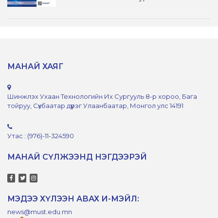
МАНАЙ ХАЯГ
Шинжлэх Ухаан Технологийн Их Сургууль 8-р хороо, Бага
тойруу, Сүхбаатар дүүрэг Улаанбаатар, Монгол улс 14191
Утас : (976)-11-324590
МАНАЙ СҮЛЖЭЭНД НЭГДЭЭРЭЙ
МЭДЭЭ ХҮЛЭЭН АВАХ И-МЭЙЛ:
news@must.edu.mn