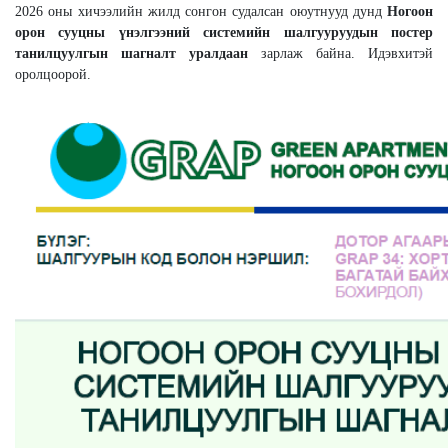
2026 оны хичээлийн жилд сонгон судалсан оюутнууд дунд
Ногоон
орон сууцны үнэлгээний системийн шалгууруудын постер
танилцуулгын шагналт уралдаан
зарлаж байна. Идэвхитэй
оролцоорой.