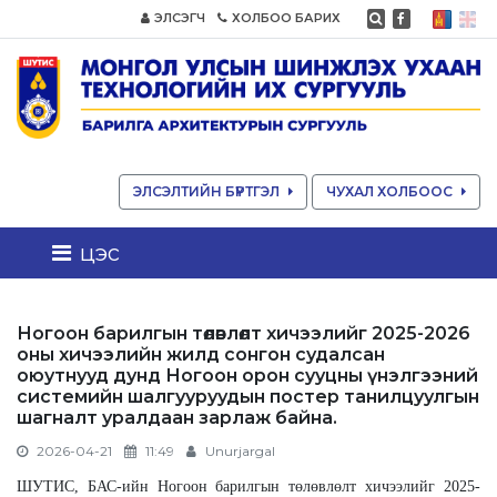
ЭЛСЭГЧ
ХОЛБОО БАРИХ
ЭЛСЭЛТИЙН БҮРТГЭЛ
ЧУХАЛ ХОЛБООС
цэс
Ногоон барилгын төлөвлөлт хичээлийг 2025-2026
оны хичээлийн жилд сонгон судалсан
оюутнууд дунд Ногоон орон сууцны үнэлгээний
системийн шалгууруудын постер танилцуулгын
шагналт уралдаан зарлаж байна.
2026-04-21
11:49
Unurjargal
ШУТИС, БАС-ийн Ногоон барилгын төлөвлөлт хичээлийг 2025-