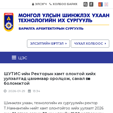
ЭЛСЭГЧ
ХОЛБОО БАРИХ
ЭЛСЭЛТИЙН БҮРТГЭЛ
ЧУХАЛ ХОЛБООС
цэс
ШУТИС-ийн Ректорын хамт олонтой хийх
уулзалтад цахимаар оролцож, санал өгөх
боломжтой
2026-01-29
13:34
Шинжлэх ухаан, технологийн их сургуулийн ректор
Т.Намнангийн нийт хамт олонтойгоо хийх уулзалт 2026