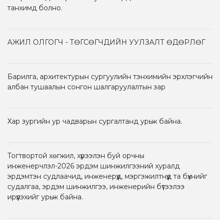
танхимд болно.
АЖИЛ ОЛГОГЧ - ТӨГСӨГЧДИЙН УУЛЗАЛТ ӨДӨРЛӨГ
Барилга, архитектурын сургуулийн тэнхимийн эрхлэгчийн
албан тушаалын сонгон шалгаруулалтын зар
Хар зургийн ур чадварын сургалтанд урьж байна.
Тогтвортой хөгжил, хүрээлэн буй орчны
инженерчлэл-2026 эрдэм шинжилгээний хуралд
эрдэмтэн судлаачид, инженерүүд, мэргэжилтнүүд та бүхнийг
судалгаа, эрдэм шинжилгээ, инженерийн бүтээлээ
ирүүлэхийг урьж байна.