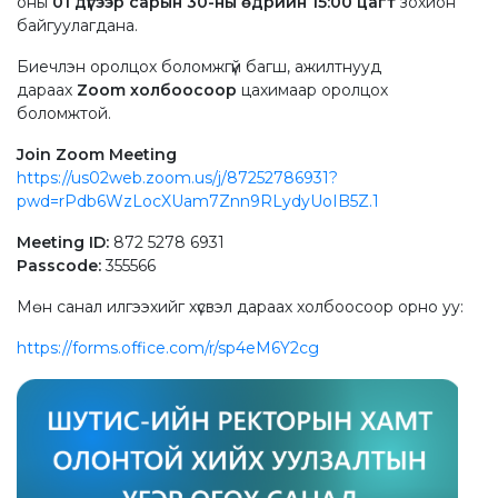
оны
01 дүгээр сарын 30-ны өдрийн 15:00 цагт
зохион
байгуулагдана.
Биечлэн оролцох боломжгүй багш, ажилтнууд
дараах
Zoom
холбоосоор
цахимаар оролцох
боломжтой.
Join Zoom Meeting
https://us02web.zoom.us/j/87252786931?
pwd=rPdb6WzLocXUam7Znn9RLydyUoIB5Z.1
Meeting ID:
872 5278 6931
Passcode:
355566
Мөн санал илгээхийг хүсвэл дараах холбоосоор орно уу:
https://forms.office.com/r/sp4eM6Y2cg