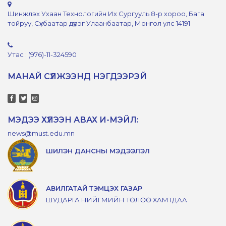
Шинжлэх Ухаан Технологийн Их Сургууль 8-р хороо, Бага
тойруу, Сүхбаатар дүүрэг Улаанбаатар, Монгол улс 14191
Утас : (976)-11-324590
МАНАЙ СҮЛЖЭЭНД НЭГДЭЭРЭЙ
МЭДЭЭ ХҮЛЭЭН АВАХ И-МЭЙЛ:
news@must.edu.mn
ШИЛЭН ДАНСНЫ МЭДЭЭЛЭЛ
АВИЛГАТАЙ ТЭМЦЭХ ГАЗАР
ШУДАРГА НИЙГМИЙН ТӨЛӨӨ ХАМТДАА