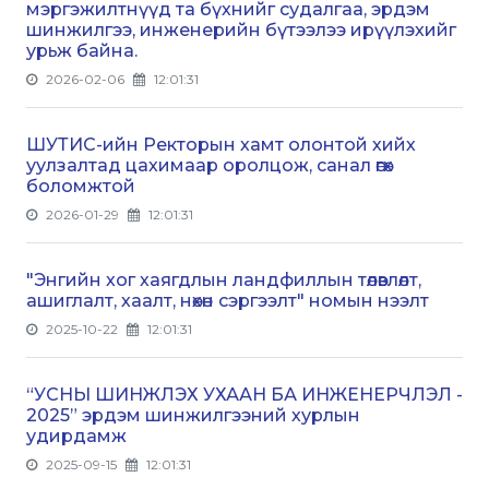
мэргэжилтнүүд та бүхнийг судалгаа, эрдэм
шинжилгээ, инженерийн бүтээлээ ирүүлэхийг
урьж байна.
2026-02-06
12:01:31
ШУТИС-ийн Ректорын хамт олонтой хийх
уулзалтад цахимаар оролцож, санал өгөх
боломжтой
2026-01-29
12:01:31
"Энгийн хог хаягдлын ландфиллын төлөвлөлт,
ашиглалт, хаалт, нөхөн сэргээлт" номын нээлт
2025-10-22
12:01:31
“УСНЫ ШИНЖЛЭХ УХААН БА ИНЖЕНЕРЧЛЭЛ -
2025” эрдэм шинжилгээний хурлын
удирдамж
2025-09-15
12:01:31