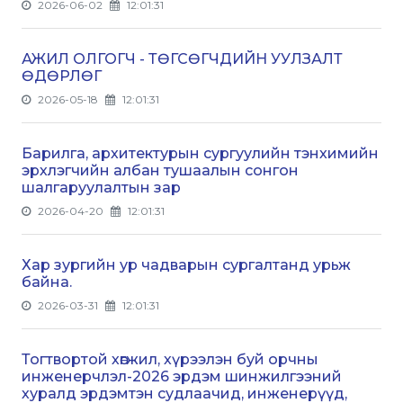
2026-06-02
12:01:31
АЖИЛ ОЛГОГЧ - ТӨГСӨГЧДИЙН УУЛЗАЛТ
ӨДӨРЛӨГ
2026-05-18
12:01:31
Барилга, архитектурын сургуулийн тэнхимийн
эрхлэгчийн албан тушаалын сонгон
шалгаруулалтын зар
2026-04-20
12:01:31
Хар зургийн ур чадварын сургалтанд урьж
байна.
2026-03-31
12:01:31
Тогтвортой хөгжил, хүрээлэн буй орчны
инженерчлэл-2026 эрдэм шинжилгээний
хуралд эрдэмтэн судлаачид, инженерүүд,