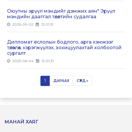
Оюутны эрүүл мэндийг дэмжих аян" Эрүүл
мэндийн даатгал төлөлтийн судалгаа
2025-09-02
12:01:31
Дипломат ёслолын бодлого, арга хэмжээг
төлөвлөх, хэрэгжүүлэх, зохицуулахтай холбоотой
сургалт
2025-06-04
12:01:31
1
ДАРААХ
СҮҮЛД »
МАНАЙ ХАЯГ