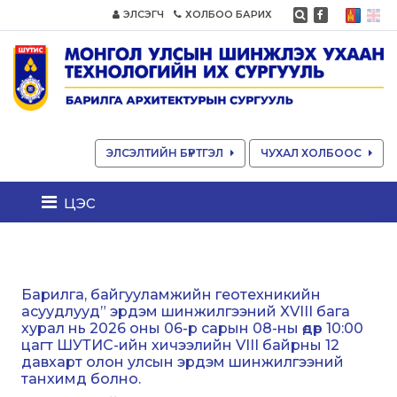
ЭЛСЭГЧ
ХОЛБОО БАРИХ
ЭЛСЭЛТИЙН БҮРТГЭЛ
ЧУХАЛ ХОЛБООС
цэс
Барилга, байгууламжийн геотехникийн
асуудлууд” эрдэм шинжилгээний XVIII бага
хурал нь 2026 оны 06-р сарын 08-ны өдөр 10:00
цагт ШУТИС-ийн хичээлийн VIII байрны 12
давхарт олон улсын эрдэм шинжилгээний
танхимд болно.