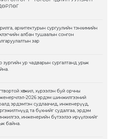
ДӨРЛӨГ
рилга, архитектурын сургуулийн тэнхимийн
хлэгчийн албан тушаалын сонгон
лгаруулалтын зар
р зургийн ур чадварын сургалтанд урьж
йна.
гтвортой хөгжил, хүрээлэн буй орчны
женерчлэл-2026 эрдэм шинжилгээний
ралд эрдэмтэн судлаачид, инженерүүд,
ргэжилтнүүд та бүхнийг судалгаа, эрдэм
нжилгээ, инженерийн бүтээлээ ирүүлэхийг
ьж байна.