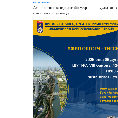
usp=header
Ажил олгогч та өдөрлөгийн үеэр танилцуулга хий
мэйл хаягт ирүүлнэ үү.