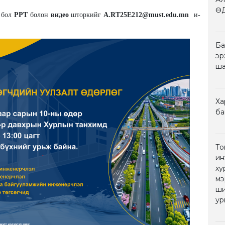
Ө
х бол
PPT
болон
видео
шторкийг
A.RT25E212@must.edu.mn
и-
Ба
эр
ша
Ха
ба
То
ин
ху
мэ
ши
ур