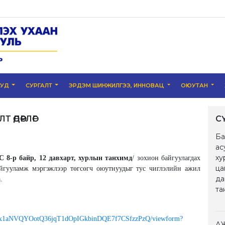
УУД
СУРГАЛТ
ЭРДЭМ ШИНЖИЛГЭЭ, ИННОВАЦ
ОЮУТАН
 ӨДӨРЛӨГ
С
Ба
ас
ху
8-р байр, 12 давхарт, хурлын танхимд
/ зохион байгуулагдах
ца
йгууламж мэргэжлээр төгсөгч оюутнуудыг тус чиглэлийн ажил
да
.
та
uOPux1aNVQYOotQ36jqT1dOpIGkbinDQE7f7CSfzzPzQ/viewform?
А