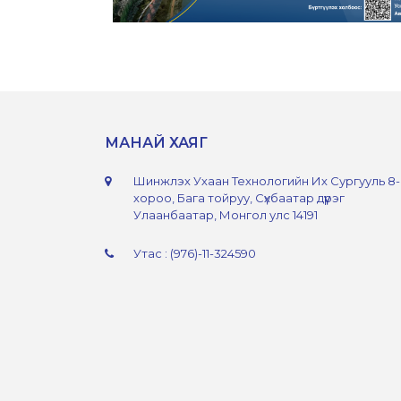
МАНАЙ ХАЯГ
Шинжлэх Ухаан Технологийн Их Сургууль 8
хороо, Бага тойруу, Сүхбаатар дүүрэг
Улаанбаатар, Монгол улс 14191
Утас : (976)-11-324590