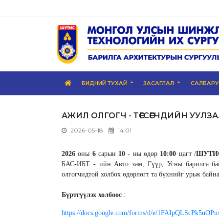
БИДНИЙ ТУХАЙ
ЗАСАГЛАЛ
САЛБАР
АЖИЛ ОЛГОГЧ - ТӨГСӨГЧДИЙН УУЛЗАЛТ
2026-05-18
14:01
2026
оны
6
сарын
10
- ны өдөр
10:00
цагт /
ШУТИС 
БАС-ИБТ - ийн Авто зам, Гүүр, Усны барилга ба
олгогчидтой холбох өдөрлөгт та бүхнийг урьж байна
Бүртгүүлэх холбоос
:
https://docs.google.com/forms/d/e/1FAIpQLScPk5