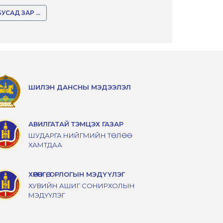
БУСАД ЗАР ...
ШИЛЭН ДАНСНЫ МЭДЭЭЛЭЛ
АВИЛГАТАЙ ТЭМЦЭХ ГАЗАР
ШУДАРГА НИЙГМИЙН ТӨЛӨӨ
ХАМТДАА
ХӨРӨНГӨ, ОРЛОГЫН МЭДҮҮЛЭГ
ХУВИЙН АШИГ СОНИРХОЛЫН
МЭДҮҮЛЭГ