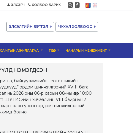
ЭЛСЭГЧ
ХОЛБОО БАРИХ
ЭЛСЭЛТИЙН БҮРТГЭЛ
ЧУХАЛ ХОЛБООС
ХАМТЫН АЖИЛЛАГАА
ТӨСӨЛ
ЧАНАРЫН МЕНЕЖМЕНТ
ҮҮЛД НЭМЭГДСЭН
рилга, байгууламжийн геотехникийн
уудлууд” эрдэм шинжилгээний XVIII бага
рал нь 2026 оны 06-р сарын 08-ны өдөр 10:00
гт ШУТИС-ийн хичээлийн VIII байрны 12
вхарт олон улсын эрдэм шинжилгээний
нхимд болно.
ЖИЛ ОЛГОГЧ - ТӨГСӨГЧДИЙН УУЛЗАЛТ