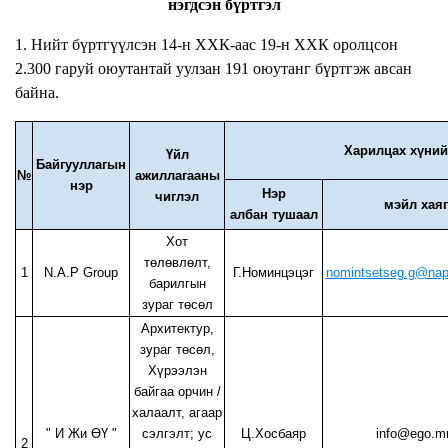
нэгдсэн бүртгэл
1. Нийт бүртгүүлсэн 14-н ХХК-аас 19-н ХХК оролцсон
2.300 гаруй оюутантай уулзан 191 оюутанг бүртгэж авсан
байна.
Харилцах хүни
Үйл
Байгууллагын
№
ажиллагааны
нэр
Нэр
чиглэл
мэйл хаяг
албан тушаал
Хот
төлөвлөлт,
1
N.A.P Group
Г.Номинцэцэг
nomintsetseg.g@nap
барилгын
зураг төсөл
Архитектур,
зураг төсөл,
Хүрээлэн
байгаа орчин /
халаалт, агаар
" И Жи ӨҮ "
сэлгэлт; ус
Ц.Хосбаяр
info@ego.m
2