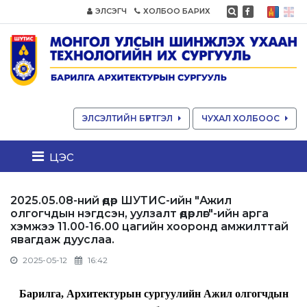
ЭЛСЭГЧ
ХОЛБОО БАРИХ
ЭЛСЭЛТИЙН БҮРТГЭЛ
ЧУХАЛ ХОЛБООС
цэс
2025.05.08-ний өдөр ШУТИС-ийн "Ажил
олгогчдын нэгдсэн, уулзалт өдөрлөг"-ийн арга
хэмжээ 11.00-16.00 цагийн хооронд амжилттай
явагдаж дууслаа.
2025-05-12
16:42
Барилга, Архитектурын сургуулийн Ажил олгогчдын