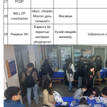
17
PCDP
tokyo, shinjuku
WILL OF
18
Монгол дахь
Масаёши
constraction
төлөөлөгч
Барилга ба
барилгын
Хүний нөөцийн
19
Ремикон ХК
hr@remicon
материал
менежер
үйлдвэрлэл