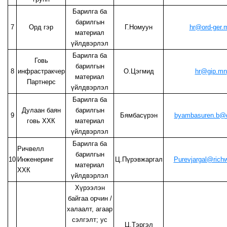
Барилга ба
барилгын
7
Орд гэр
Г.Номуун
hr@ord-ger.
материал
үйлдвэрлэл
Барилга ба
Говь
барилгын
8
инфрастракчер
О.Цэгмид
hr@gip.mn
материал
Партнерс
үйлдвэрлэл
Барилга ба
Дулаан баян
барилгын
9
Бямбасүрэн
byambasuren.b@
говь ХХК
материал
үйлдвэрлэл
Барилга ба
Ричвелл
барилгын
10
Инженеринг
Ц.Пүрэвжаргал
Purevjargal@rich
материал
ХХК
үйлдвэрлэл
Хүрээлэн
байгаа орчин /
халаалт, агаар
сэлгэлт; ус
Ц.Тэргэл