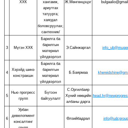
ХХК
хангамж,
Ж.Мөнгөнцэцэг
bulgaalio@gmai
ариутгах
татуурга;
хаягдал
боловсруулах;
сантехник/
Барилга ба
барилгын
3
Мүгэн ХХК
Э.Сайнжаргал
info_ub@muge
материал
үйлдвэрлэл
Барилга ба
Хэрэйд шинэ
барилгын
4
Б.Баярмаа
khereidshine@gm
констракшн
материал
үйлдвэрлэл
С.Оргилбаяр
Нью прогресс
Бүтээн
5
Хүний нөөцийн
head.hr@newprogres
групп
байгуулалт
албаны дарга
Урбан
девелопмент
6
Өлзийбадрал
info@udcgrou
консалтинг
групп