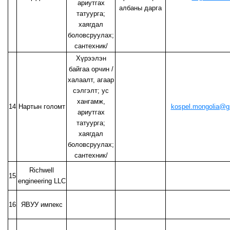
ариутгах
албаны дарга
татуурга;
хаягдал
боловсруулах;
сантехник/
Хүрээлэн
байгаа орчин /
халаалт, агаар
сэлгэлт; ус
хангамж,
14
Нартын голомт
kospel.mongolia@g
ариутгах
татуурга;
хаягдал
боловсруулах;
сантехник/
Richwell
15
engineering LLC
16
ЯВУУ импекс