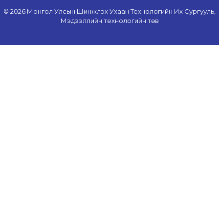
© 2026 Монгол Улсын Шинжлэх Ухаан Технологийн Их Сургууль,
Мэдээллийн технологийн төв