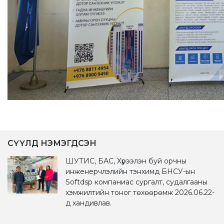
СҮҮЛД НЭМЭГДСЭН
ШУТИС, БАС, Хүрээлэн буй орчны
инженерчлэлийн тэнхимд БНСУ-ын
Softdsp компаниас сургалт, судалгааны
хэмжилтийн тоног төхөөрөмж 2026.06.22-
д хандивлав.