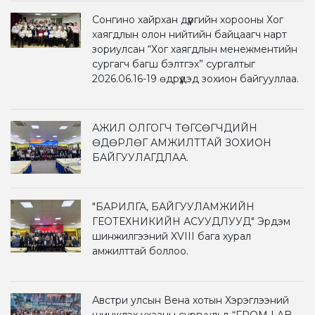
Сонгино хайрхан дүүргийн хорооны Хог
хаягдлын олон нийтийн байцаагч нарт
зориулсан “Хог хаягдлын менежментийн
сургагч багш бэлтгэх” сургалтыг
2026.06.16-19 өдрүүдэд зохион байгууллаа.
АЖИЛ ОЛГОГЧ ТӨГСӨГЧДИЙН
ӨДӨРЛӨГ АМЖИЛТТАЙ ЗОХИОН
БАЙГУУЛАГДЛАА.
"БАРИЛГА, БАЙГУУЛАМЖИЙН
ГЕОТЕХНИКИЙН АСУУДЛУУД" Эрдэм
шинжилгээний XVIII бага хурал
амжилттай боллоо.
Австри улсын Вена хотын Хэрэглээний
шинжлэх ухааны сургуульд “FROM LAB