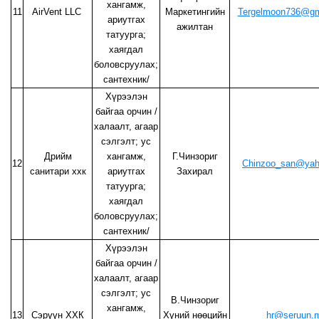
хангамж,
11
AirVent LLC
Маркетингийн
Tergelmoon736@g
ариутгах
ажилтан
татуурга;
хаягдал
боловсруулах;
сантехник/
Хүрээлэн
байгаа орчин /
халаалт, агаар
сэлгэлт; ус
Дрийм
хангамж,
Г.Чинзориг
12
Chinzoo_san@ya
санитари ххк
ариутгах
Захирал
татуурга;
хаягдал
боловсруулах;
сантехник/
Хүрээлэн
байгаа орчин /
халаалт, агаар
сэлгэлт; ус
В.Чинзориг
хангамж,
13
Сэрүүн ХХК
Хүний нөөцийн
hr@seruun.