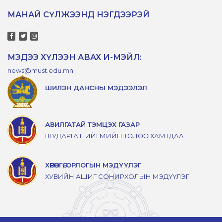
МАНАЙ СҮЛЖЭЭНД НЭГДЭЭРЭЙ
МЭДЭЭ ХҮЛЭЭН АВАХ И-МЭЙЛ:
news@must.edu.mn
ШИЛЭН ДАНСНЫ МЭДЭЭЛЭЛ
АВИЛГАТАЙ ТЭМЦЭХ ГАЗАР
ШУДАРГА НИЙГМИЙН ТӨЛӨӨ ХАМТДАА
ХӨРӨНГӨ, ОРЛОГЫН МЭДҮҮЛЭГ
ХУВИЙН АШИГ СОНИРХОЛЫН МЭДҮҮЛЭГ