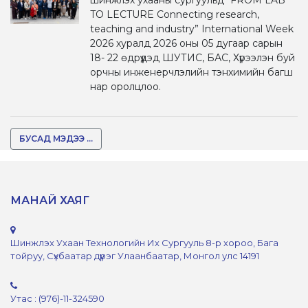
TO LECTURE Connecting research,
teaching and industry” International Week
2026 хуралд 2026 оны 05 дугаар сарын
18- 22 өдрүүдэд ШУТИС, БАС, Хүрээлэн буй
орчны инженерчлэлийн тэнхимийн багш
нар оролцлоо.
БУСАД МЭДЭЭ ...
МАНАЙ ХАЯГ
Шинжлэх Ухаан Технологийн Их Сургууль 8-р хороо, Бага
тойруу, Сүхбаатар дүүрэг Улаанбаатар, Монгол улс 14191
Утас : (976)-11-324590