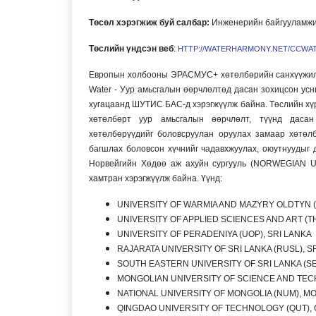
Төсөл хэрэгжиж буй салбар:
Инженерийн байгууламжи
Төслийн үндсэн веб
:
HTTP://WATERHARMONY.NET/CCWA
Европын холбооны ЭРАСМУС+ хөтөлбөрийн санхүүжилтт
Water - Уур амьсгалын өөрчлөлтөд дасан зохицсон ус
хугацаанд ШУТИС БАС-д хэрэгжүүлж байна. Төслийн хү
хөтөлбөрт уур амьсгалын өөрчлөлт, түүнд даса
хөтөлбөрүүдийг боловсруулан оруулах замаар хөтөл
багшлах боловсон хүчнийг чадавхжуулах, оюутнуудыг 
Норвейгийн Хөдөө аж ахуйн сургууль (NORWEGIAN U
хамтран хэрэгжүүлж байна. Үүнд:
UNIVERSITY OF WARMIA AND MAZYRY OLDTYN 
UNIVERSITY OF APPLIED SCIENCES AND ART (
UNIVERSITY OF PERADENIYA (UOP), SRI LANKA
RAJARATA UNIVERSITY OF SRI LANKA (RUSL), S
SOUTH EASTERN UNIVERSITY OF SRI LANKA (SE
MONGOLIAN UNIVERSITY OF SCIENCE AND TEC
NATIONAL UNIVERSITY OF MONGOLIA (NUM), M
QINGDAO UNIVERSITY OF TECHNOLOGY (QUT), 