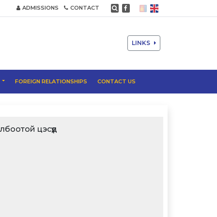
ADMISSIONS
CONTACT
LINKS
T
FOREIGN RELATIONSHIPS
CONTACT US
лбоотой цэсүүд