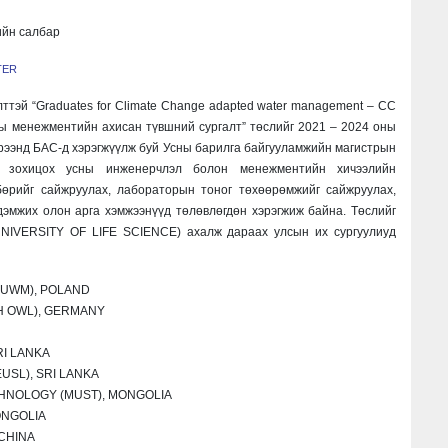
йн салбар
TER
эй “Graduates for Climate Change adapted water management – CC
ны менежментийн ахисан түвшний сургалт” төслийг 2021 – 2024 оны
рээнд БАС-д хэрэгжүүлж буй Усны барилга байгууламжийн магистрын
н зохицох усны инженерчлэл болон менежментийн хичээлийн
бөрийг сайжруулах, лабораторын тоног төхөөрөмжийг сайжруулах,
дэмжих олон арга хэмжээнүүд төлөвлөгдөн хэрэгжиж байна. Төслийг
NIVERSITY OF LIFE SCIENCE) ахалж дараах улсын их сургуулиуд
(UWM), POLAND
TH OWL), GERMANY
RI LANKA
USL), SRI LANKA
HNOLOGY (MUST), MONGOLIA
ONGOLIA
CHINA