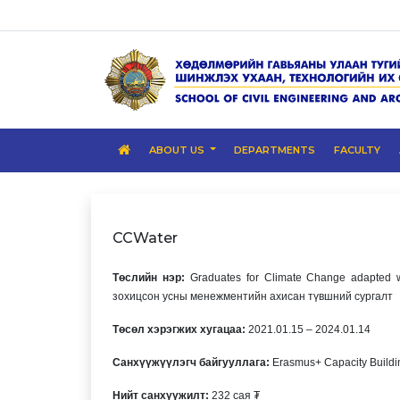
ABOUT US
DEPARTMENTS
FACULTY
CCWater
Төслийн нэр:
Graduates for Climate Change adapted
зохицсон усны менежментийн ахисан түвшний сургалт
Төсөл хэрэгжих хугацаа:
2021.01.15 – 2024.01.14
Санхүүжүүлэгч байгууллага:
Erasmus+ Capacity Buildin
Нийт санхүүжилт:
232 сая ₮