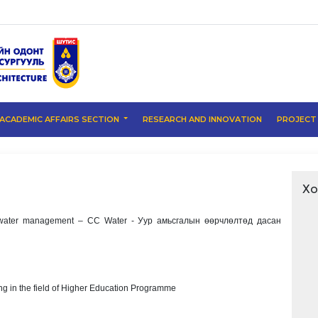
ACADEMIC AFFAIRS SECTION
RESEARCH AND INNOVATION
PROJEC
Хо
 water management – CC Water - Уур амьсгалын өөрчлөлтөд дасан
g in the field of Higher Education Programme