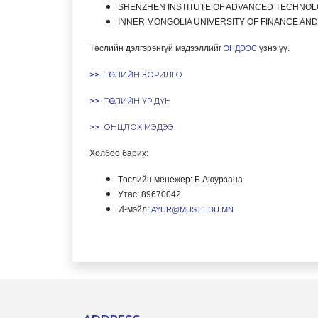
SHENZHEN INSTITUTE OF ADVANCED TECHNOLOG
INNER MONGOLIA UNIVERSITY OF FINANCE AND
Төслийн дэлгэрэнгүй мэдээллийг
үзнэ үү.
ЭНДЭЭС
>>
ТӨСЛИЙН ЗОРИЛГО
>>
ТӨСЛИЙН ҮР ДҮН
>>
ОНЦЛОХ МЭДЭЭ
Холбоо барих:
Төслийн менежер: Б.Аюурзана
Утас: 89670042
И-мэйл:
AYUR@MUST.EDU.MN