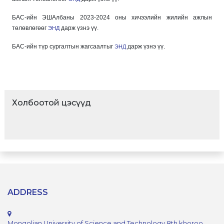
БАС-ийн ЭШАлбаны 2023-2024 оны хичээлийн жилийн ажлын
төлөвлөгөөг
дарж үзнэ үү.
ЭНД
БАС-ийн түр сургалтын жагсаалтыг
дарж үзнэ үү.
ЭНД
Холбоотой цэсүүд
ADDRESS
Mongolian University of Science and Technology 8th khoroo,