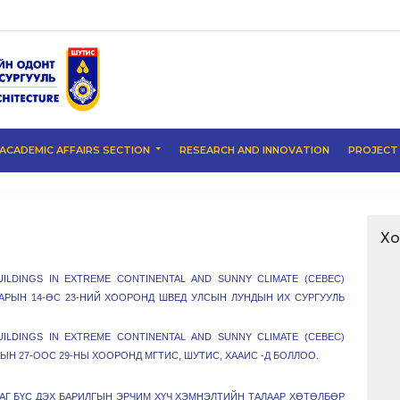
ACADEMIC AFFAIRS SECTION
RESEARCH AND INNOVATION
PROJEC
Хо
ILDINGS IN EXTREME CONTINENTAL AND SUNNY CLIMATE (CEBEC)
САРЫН 14-ӨС 23-НИЙ ХООРОНД ШВЕД УЛСЫН ЛУНДЫН ИХ СУРГУУЛЬ
ILDINGS IN EXTREME CONTINENTAL AND SUNNY CLIMATE (CEBEC)
ЫН 27-ООС 29-НЫ ХООРОНД МГТИС, ШУТИС, ХААИС -Д БОЛЛОО.
ЛАГ БҮС ДЭХ БАРИЛГЫН ЭРЧИМ ХҮЧ ХЭМНЭЛТИЙН ТАЛААР ХӨТӨЛБӨР