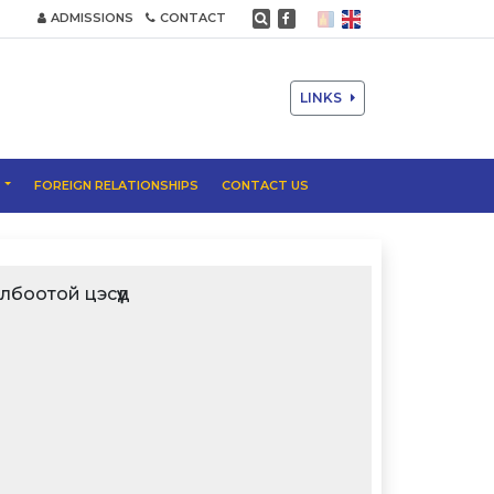
ADMISSIONS
CONTACT
LINKS
T
FOREIGN RELATIONSHIPS
CONTACT US
лбоотой цэсүүд