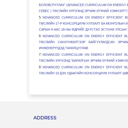
БОЛОВСРУУЛАХ” (ADVANCED CURRICULUM ON ENERGY EF
CEBEC ) ТӨСЛИЙН ХҮРЭЭНД ЭРЧИМ ХҮЧНИЙ ХЭМНЭЛТТ
5.
“ADVANCED CURRICULUM ON ENERGY EFFICIENT BU
ТӨСЛИЙН 17-Р КОНСОРЦИУМ УУЛЗАЛТ БА МОНГОЛЫН ИХ
САРЫН 6-ААС 18-НЫ ӨДРИЙГ ДУУСТАЛ ЭСТОНИ УЛСЫН
6.
“ADVANCED CURRICULUM ON ENERGY EFFICIENT BU
ТӨСЛИЙН САНХҮҮЖИЛТЭЭР БАЙГУУЛАГДСАН ЭРЧИ
ИНЖЕНЕРҮҮДЭД ТАНИЛЦУУЛАВ
7.
“ADVANCED CURRICULUM ON ENERGY EFFICIENT BU
ТӨСЛИЙН ХҮРЭЭНД “БАРИЛГЫН ЭРЧИМ ХҮЧНИЙ ХЭМНЭЛ
8.
“ADVANCED CURRICULUM ON ENERGY EFFICIENT BU
ТӨСЛИЙН 19 ДЭХ УДААГИЙН КОНСОРЦИУМ УУЛЗАЛТ ШВ
ADDRESS