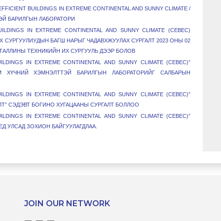
FICIENT BUILDINGS IN EXTREME CONTINENTAL AND SUNNY CLIMATE /
ЭЙ БАРИЛГЫН ЛАБОРАТОРИ
ILDINGS IN EXTREME CONTINENTAL AND SUNNY CLIMATE (CEBEC)
 СУРГУУЛИУДЫН БАГШ НАРЫГ ЧАДАВХЖУУЛАХ СУРГАЛТ 2023 ОНЫ 02
 ТАЛЛИНЫ ТЕХНИКИЙН ИХ СУРГУУЛЬ ДЭЭР БОЛОВ
ILDINGS IN EXTREME CONTINENTAL AND SUNNY CLIMATE (CEBEC)”
М ХҮЧНИЙ ХЭМНЭЛТТЭЙ БАРИЛГЫН ЛАБОРАТОРИЙГ САЛБАРЫН
ILDINGS IN EXTREME CONTINENTAL AND SUNNY CLIMATE (CEBEC)”
Т” СЭДЭВТ БОГИНО ХУГАЦААНЫ СУРГАЛТ БОЛЛОО
ILDINGS IN EXTREME CONTINENTAL AND SUNNY CLIMATE (CEBEC)”
ЕД УЛСАД ЗОХИОН БАЙГУУЛАГДЛАА.
JOIN OUR NETWORK