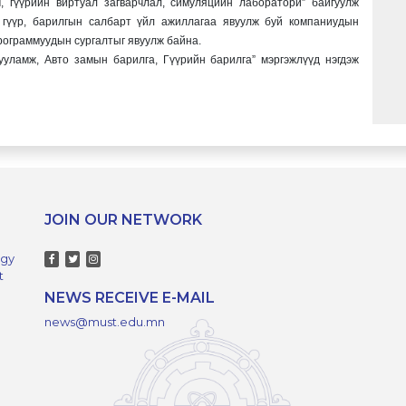
, гүүрийн виртуал загварчлал, симуляцийн лаборатори” байгуулж
 гүүр, барилгын салбарт үйл ажиллагаа явуулж буй компаниудын
рограммуудын сургалтыг явуулж байна.
уламж, Авто замын барилга, Гүүрийн барилга” мэргэжлүүд нэгдэж
JOIN OUR NETWORK
ogy
t
NEWS RECEIVE E-MAIL
news@must.edu.mn