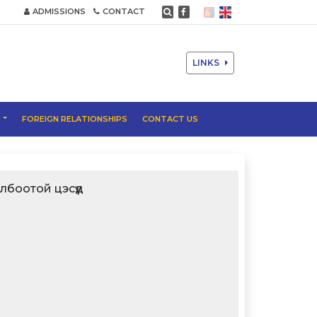
ADMISSIONS
CONTACT
LINKS
T
FOREIGN RELATIONSHIPS
CONTACT US
лбоотой цэсүүд