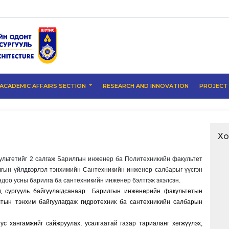
ACADEMIC AFFAIRS SECTION
RESEARCH AND INNOVATION
PROJEC
Хо
льтетийг 2 салгаж Барилгын инженер ба Политехникийн факультет
лгын үйлдвэрлэл тэнхимийн Сантехникийн инженер салбарыг үүсгэн
ндоо усны барилга ба сантехникийн инженер бэлтгэж эхэлсэн.
 сургууль байгуулагдсанаар Барилгын инженерийн факультетын
лтын тэнхим байгуулагдаж гидротехник ба сантехникийн салбарын
с хангамжийг сайжруулах, усалгаатай газар тариаланг хөгжүүлэх,