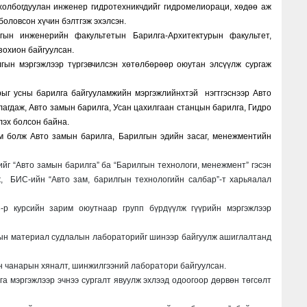
холбогдуулан инженер гидротехникчдийг гидромелиораци, хөдөө аж
боловсон хүчин бэлтгэж эхэлсэн.
ын инженерийн факультетын Барилга-Архитектурын факультет,
зохион байгуулсан.
гын мэргэжлээр түргэвчилсэн хөтөлбөрөөр оюутан элсүүлж сургаж
ыг усны барилга байгууламжийн мэргэжлийнхтэй нэгтгэснээр Авто
лагдаж, Авто замын барилга, Усан цахилгаан станцын барилга, Гидро
лэх болсон байна.
м болж Авто замын барилга, Барилгын эдийн засаг, менежментийн
йг “Авто замын барилга” ба “Барилгын технологи, менежмент” гэсэн
, БИС-ийн “Авто зам, барилгын технологийн салбар”-т харьяалал
-р курсийн зарим оюутнаар групп бүрдүүлж гүүрийн мэргэжлээр
мын материал судлалын лабораторийг шинээр байгуулж ашиглалтанд
н чанарын хяналт, шинжилгээний лаборатори байгуулсан.
мэргэжлээр эчнээ сургалт явуулж эхлээд одоогоор дөрвөн төгсөлт