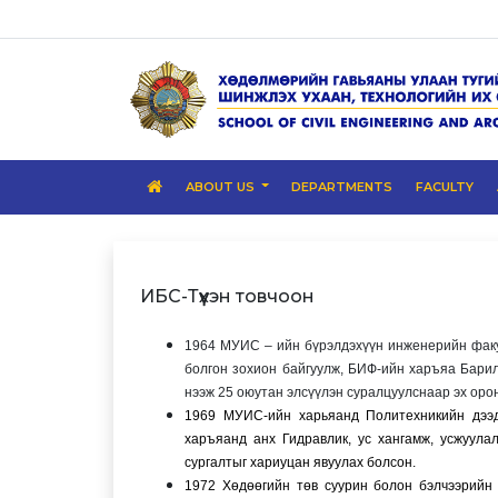
ABOUT US
DEPARTMENTS
FACULTY
ИБС-Түүхэн товчоон
1964 МУИС – ийн бүрэлдэхүүн инженерийн факу
болгон зохион байгуулж, БИФ-ийн харъяа Бари
нээж 25 оюутан элсүүлэн суралцуулснаар эх оро
1969 МУИС-ийн харьяанд Политехникийн дээд
харъяанд анх Гидравлик, ус хангамж, усжуула
сургалтыг хариуцан явуулах болсон.
1972 Хөдөөгийн төв суурин болон бэлчээрийн у