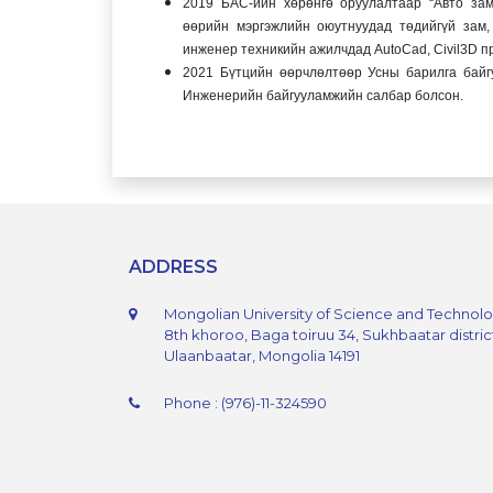
2019 БАС-ийн хөрөнгө оруулалтаар “Авто зам
өөрийн мэргэжлийн оюутнуудад төдийгүй зам,
инженер техникийн ажилчдад AutoCad, Civil3D п
2021 Бүтцийн өөрчлөлтөөр Усны барилга байгу
Инженерийн байгууламжийн салбар болсон.
ADDRESS
Mongolian University of Science and Technol
8th khoroo, Baga toiruu 34, Sukhbaatar distric
Ulaanbaatar, Mongolia 14191
Phone : (976)-11-324590