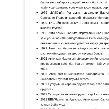
барилгын салбар хурдацтай хөгжих болсонтой 
ахуйн усан хангамж, усжуулалт гэсэн мэргэжлээр 
1976 МУИС-ийн Ректорын тушаалаар Барилг
Сантехник-Гидро инженерийн факультет болгон 
1990 ТИС-ийн бүрэлдэхүүнд Авто замын барил
эхэлсэн түүхтэй.
1996
Авто замын барилга мэргэжлийн багш нар
зам, усны барилга байгууламжийн тэнхим байгуу
инженерийн мэргэжлийн сургалтыг хариуцан эрх
1999 Авто зам, барилгын үйлдвэрлэлийн тэнхи
мэргэжлийн сургалтыг эрхлэн явуулах болов.
2002
Авто зам, барилгын үйлдвэрлэлийн тэнхими
профессорын хоёр баг болгон зохион байгуулж
байв.
2003 Авто замын мэргэжлээс салбарлуулан 3
бакалаврын сургалт явуулж эхлэсэн.
2009 Сургуулийн хөрөнгө оруулалтаар Авто за
оруулсан.
2012 Сургуулийн хөрөнгө орулалтаар Авто замы
2012 БШУЯамны шийдвэрээр Авто замын барилга 
зохион байгуулсан.