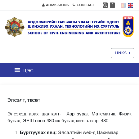
ADMISSIONS
CONTACT
LINKS
цэс
Элсэлт, төгсөлт
Элсэхэд авах шалгалт- Хар зураг, Математик, Физик
бусад ЭЕШ оноо-480 их бусад хичээлээр 480
Бүртгүүлэх явц:
Элсэлтийн
web-
д Цахимаар