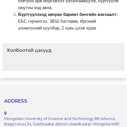
нэвтрэн орж мэргэжлээ баталгаажуулж, бүртгүүлж
оюутны код авна.
Бүртгүүлэхэд авчрах баримт бичгийн жагсаалт:
ЕБС гэрчилгээ, ЭЕШ батламж, Иргэний
үнэмлэхний хуулбар, 2 хувь цээж зураг
Холбоотой цэсүүд
ADDRESS
Mongolian University of Science and Technology 8th khoroo,
Baga toiruu 34, Sukhbaatar district Ulaanbaatar, Mongolia 14191