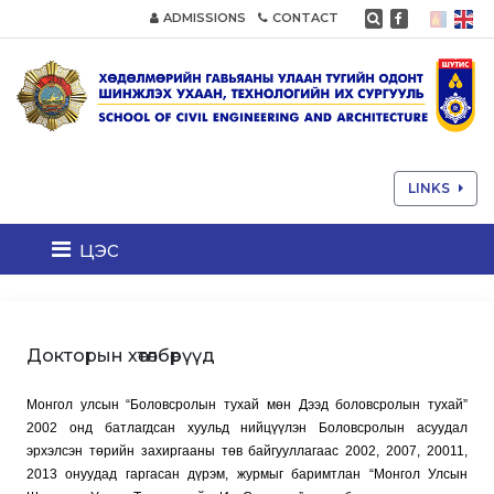
ADMISSIONS
CONTACT
LINKS
цэс
Докторын хөтөлбөрүүд
Монгол улсын “Боловсролын тухай мөн Дээд боловсролын тухай”
2002 онд батлагдсан хуульд нийцүүлэн Боловсролын асуудал
эрхэлсэн төрийн захиргааны төв байгууллагаас 2002, 2007, 20011,
2013 онуудад гаргасан дүрэм, журмыг баримтлан “Монгол Улсын