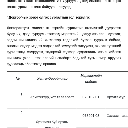
Шинжлэх Ухаан Технологийн Их Сургууль” дээд боловсролын зэрэг
олгох сургалт зохион байгуулан явуулдаг
“Доктор”-ын зэрэг олгох сургалтын гол зорилго
:
Докторантурт магистрын зэргийн сургалтыг амжилттай дүүрэгсэн
буюу их, дээд сургууль төгсөөд мэргэжлийн дагуу ажиллан сургалт,
эрдэм шинжилгээний чиглэлээр тодорхой бүтээл туурвиж байгаа,
онолын өндөр мэдлэг чадвартай хүмүүсийг элсүүлэн, ахисан түвшний
сургалтанд хамруулж, тодорхой сэдвээр судалгааны ажил хийлгэн
шинжлэх ухаан, технологийн салбарт бодитой хувь нэмэр оруулах
судлаачдыг бэлтгэхэд оршино.
Мэргэжлийн
№
Хөтөлбөрийн нэр
индекс
1.
Архитектур, хот төлөвлөлт
073102 01
Архитектур
2.
073201 03
Халаалт, ага
Хүрээлэн буй орчны
инженер