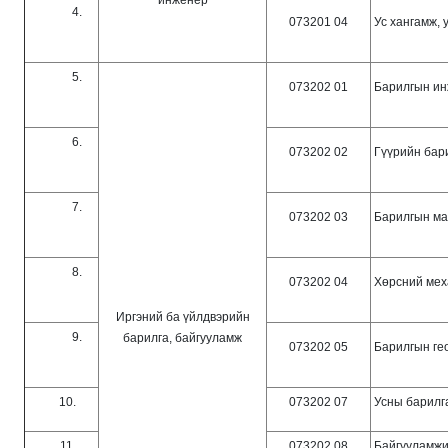
4.
073201 04
Ус хангамж, 
5.
073202 01
Барилгын и
6.
073202 02
Гүүрийн бар
7.
073202 03
Барилгын ма
8.
073202 04
Хөрсний меха
Иргэний ба үйлдвэрийн
9.
барилга, байгууламж
073202 05
Барилгын ге
10.
073202 07
Усны барилг
11.
073202 08
Байгууламжи