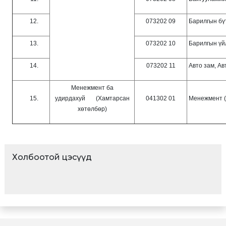
12.
073202 09
Барилгын бү
13.
073202 10
Барилгын үй
14.
073202 11
Авто зам, А
Менежмент ба
15.
удирдахуй (Хамтарсан
041302 01
Менежмент 
хөтөлбөр)
Холбоотой цэсүүд