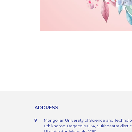
ADDRESS
Mongolian University of Science and Technol
8th khoroo, Baga toiruu 34, Sukhbaatar distric
Ulaanbaatar, Mongolia 14191