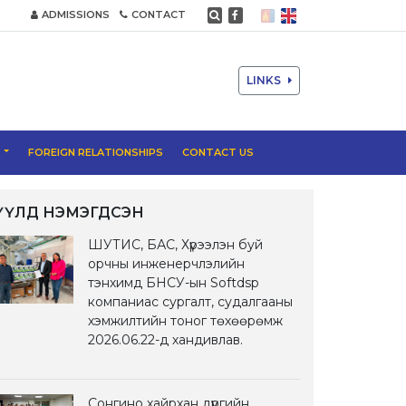
ADMISSIONS
CONTACT
LINKS
T
FOREIGN RELATIONSHIPS
CONTACT US
ҮҮЛД НЭМЭГДСЭН
ШУТИС, БАС, Хүрээлэн буй
орчны инженерчлэлийн
тэнхимд БНСУ-ын Softdsp
компаниас сургалт, судалгааны
хэмжилтийн тоног төхөөрөмж
2026.06.22-д хандивлав.
Сонгино хайрхан дүүргийн