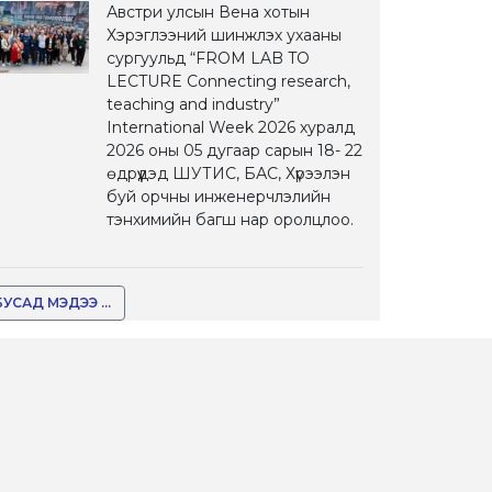
Австри улсын Вена хотын
Хэрэглээний шинжлэх ухааны
сургуульд “FROM LAB TO
LECTURE Connecting research,
teaching and industry”
International Week 2026 хуралд
2026 оны 05 дугаар сарын 18- 22
өдрүүдэд ШУТИС, БАС, Хүрээлэн
буй орчны инженерчлэлийн
тэнхимийн багш нар оролцлоо.
БУСАД МЭДЭЭ ...