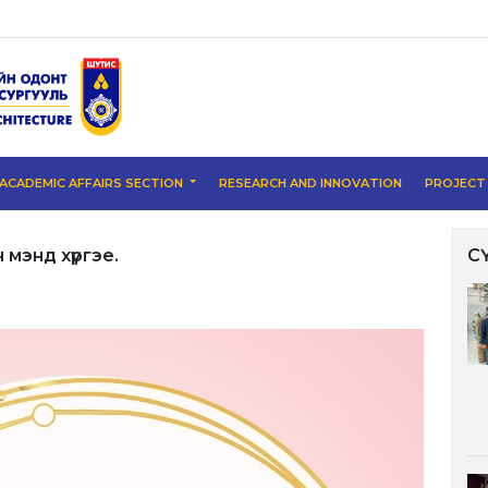
ACADEMIC AFFAIRS SECTION
RESEARCH AND INNOVATION
PROJEC
мэнд хүргэе.
С