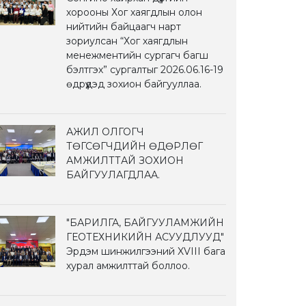
хорооны Хог хаягдлын олон
нийтийн байцаагч нарт
зориулсан “Хог хаягдлын
менежментийн сургагч багш
бэлтгэх” сургалтыг 2026.06.16-19
өдрүүдэд зохион байгууллаа.
АЖИЛ ОЛГОГЧ
ТӨГСӨГЧДИЙН ӨДӨРЛӨГ
АМЖИЛТТАЙ ЗОХИОН
БАЙГУУЛАГДЛАА.
"БАРИЛГА, БАЙГУУЛАМЖИЙН
ГЕОТЕХНИКИЙН АСУУДЛУУД"
Эрдэм шинжилгээний XVIII бага
хурал амжилттай боллоо.